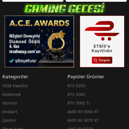
Kategoriler
Popüler Ürünler
OEM Paketler
RTX 5050
Notebook
RTX 5060
Monitör
RTX 5060 Ti
Anakart
AMD RX 9060 XT
İşlemci
AMD RX 9070 XT
Ekran Kartı
AMD RX 9070