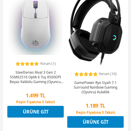
Yorum (1)
SteelSeries Rival 3 Gen 2
Yorum (10)
SSM62516 Optik 6 Tuş 8500DPI
Beyaz Kablolu Gaming (Oyuncu)
GamePower Ryo Siyah 7.1
Mouse
Surround Rainbow Gaming
(Oyuncu) Kulaklık
1.499 TL
Peşin Fiyatına 3 Taksit
1.189 TL
12 Ay x 176 TL taksitle
ÜRÜNE GIT
Peşin Fiyatına 3 Taksit
Peşin Fiyatına 3 Taksit
12 Ay x 140 TL taksitle
ÜRÜNE GIT
Peşin Fiyatına 3 Taksit