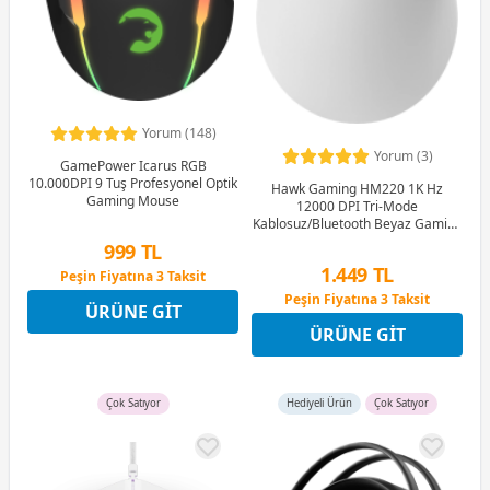
Yorum (148)
Yorum (3)
GamePower Icarus RGB
10.000DPI 9 Tuş Profesyonel Optik
Hawk Gaming HM220 1K Hz
Gaming Mouse
12000 DPI Tri-Mode
Kablosuz/Bluetooth Beyaz Gaming
Mouse
999 TL
1.449 TL
Peşin Fiyatına 3 Taksit
12 Ay x 118 TL taksitle
Peşin Fiyatına 3 Taksit
ÜRÜNE GIT
Peşin Fiyatına 3 Taksit
12 Ay x 170 TL taksitle
ÜRÜNE GIT
Peşin Fiyatına 3 Taksit
Çok Satıyor
Hediyeli Ürün
Çok Satıyor