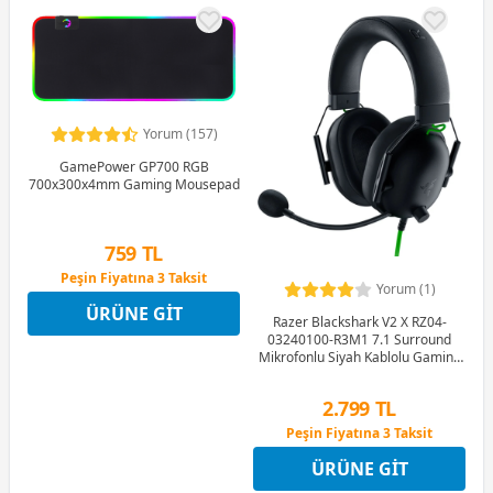
Yorum (157)
GamePower GP700 RGB
700x300x4mm Gaming Mousepad
759 TL
Peşin Fiyatına 3 Taksit
Yorum (1)
12 Ay x 89 TL taksitle
ÜRÜNE GIT
Peşin Fiyatına 3 Taksit
Razer Blackshark V2 X RZ04-
03240100-R3M1 7.1 Surround
Mikrofonlu Siyah Kablolu Gaming
(Oyuncu) Kulaklık
2.799 TL
Peşin Fiyatına 3 Taksit
12 Ay x 329 TL taksitle
ÜRÜNE GIT
Peşin Fiyatına 3 Taksit