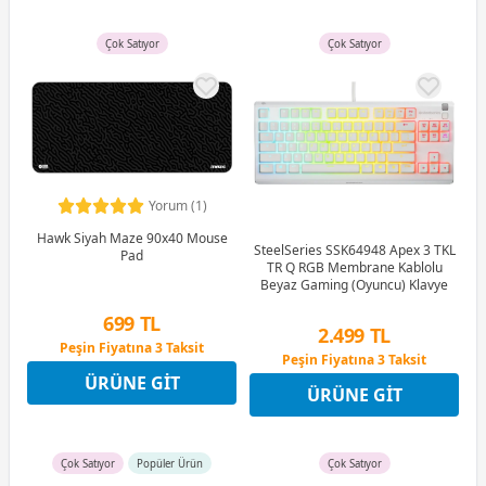
Çok Satıyor
Çok Satıyor
Yorum (1)
Hawk Siyah Maze 90x40 Mouse
SteelSeries SSK64948 Apex 3 TKL
Pad
TR Q RGB Membrane Kablolu
Beyaz Gaming (Oyuncu) Klavye
699 TL
2.499 TL
Peşin Fiyatına 3 Taksit
Peşin Fiyatına 3 Taksit
12 Ay x 82 TL taksitle
12 Ay x 294 TL taksitle
ÜRÜNE GIT
Peşin Fiyatına 3 Taksit
ÜRÜNE GIT
Peşin Fiyatına 3 Taksit
Çok Satıyor
Popüler Ürün
Çok Satıyor