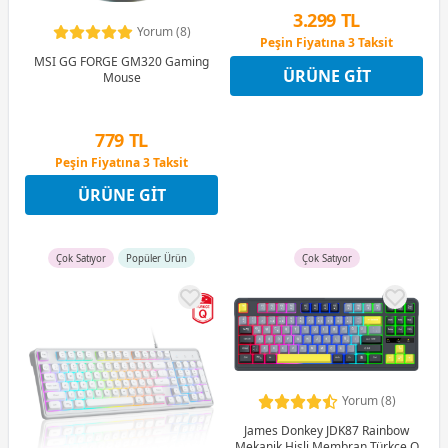
3.299 TL
Yorum (8)
Peşin Fiyatına 3 Taksit
12 Ay x 388 TL taksitle
MSI GG FORGE GM320 Gaming
ÜRÜNE GIT
Peşin Fiyatına 3 Taksit
Mouse
779 TL
Peşin Fiyatına 3 Taksit
12 Ay x 92 TL taksitle
ÜRÜNE GIT
Peşin Fiyatına 3 Taksit
Çok Satıyor
Popüler Ürün
Çok Satıyor
Yorum (8)
James Donkey JDK87 Rainbow
Mekanik Hisli Membran Türkçe Q