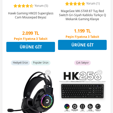
Yorum (1)
Yorum (5)
MageGee MK-STAR 87 Tuş Red
Hawk Gaming HM20 Superglass
Switch Gri-Siyah Kablolu Türkçe Q
Cam Mousepad Beyaz
Mekanik Gaming Klavye
1.199 TL
2.099 TL
Peşin Fiyatına 3 Taksit
Peşin Fiyatına 3 Taksit
12 Ay x 141 TL taksitle
12 Ay x 247 TL taksitle
ÜRÜNE GIT
Peşin Fiyatına 3 Taksit
ÜRÜNE GIT
Peşin Fiyatına 3 Taksit
Hediyeli Ürün
Popüler Ürün
Çok Satıyor