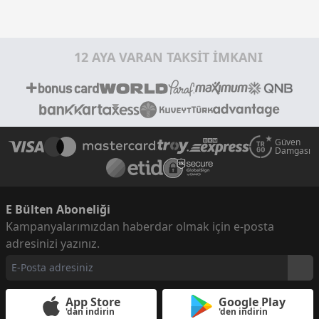
12 AYA VARAN TAKSİT İMKANI
Güven
Damgası
E Bülten Aboneliği
Kampanyalarımızdan haberdar olmak için e-posta
adresinizi yazınız.
App Store
Google Play
'dan indirin
'den indirin