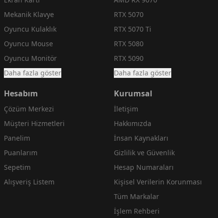
Mekanik Klavye
RTX 5070
Oyuncu Kulaklık
RTX 5070 Ti
Oyuncu Mouse
RTX 5080
Oyuncu Monitör
RTX 5090
Daha fazla göster
Daha fazla göster
Hesabım
Kurumsal
Çözüm Merkezi
İletişim
Müşteri Hizmetleri
Hakkımızda
Panelim
İnsan Kaynakları
Puanlarım
Gizlilik ve Güvenlik
Sepetim
Hesap Numaraları
Alışveriş Listem
Kişisel Verilerin Korunması
Tüm Markalar
İşlem Rehberi