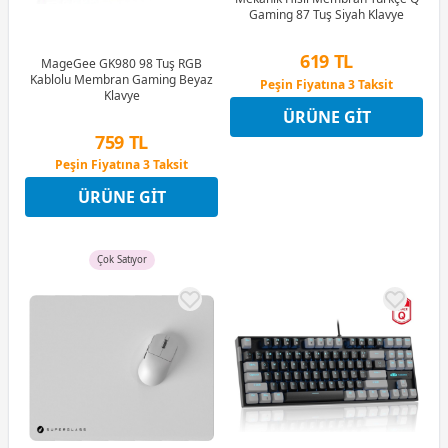
Gaming 87 Tuş Siyah Klavye
619 TL
MageGee GK980 98 Tuş RGB
Kablolu Membran Gaming Beyaz
Peşin Fiyatına 3 Taksit
Klavye
12 Ay x 73 TL taksitle
ÜRÜNE GIT
Peşin Fiyatına 3 Taksit
759 TL
Peşin Fiyatına 3 Taksit
12 Ay x 89 TL taksitle
ÜRÜNE GIT
Peşin Fiyatına 3 Taksit
Çok Satıyor