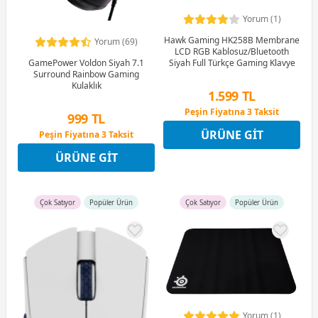
Yorum (1)
Hawk Gaming HK258B Membrane
Yorum (69)
LCD RGB Kablosuz/Bluetooth
GamePower Voldon Siyah 7.1
Siyah Full Türkçe Gaming Klavye
Surround Rainbow Gaming
Kulaklık
1.599 TL
Peşin Fiyatına 3 Taksit
999 TL
12 Ay x 188 TL taksitle
ÜRÜNE GIT
Peşin Fiyatına 3 Taksit
Peşin Fiyatına 3 Taksit
12 Ay x 118 TL taksitle
ÜRÜNE GIT
Peşin Fiyatına 3 Taksit
Çok Satıyor
Popüler Ürün
Çok Satıyor
Popüler Ürün
Yorum (1)