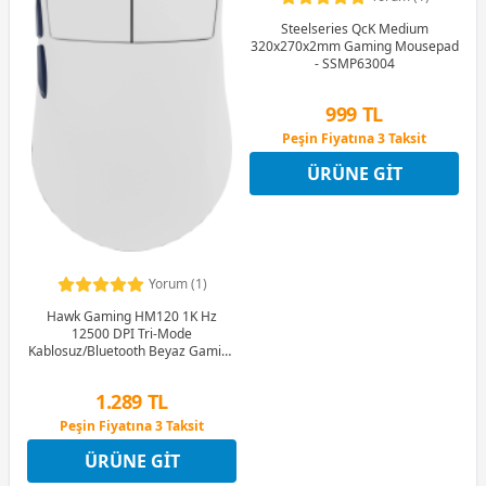
Steelseries QcK Medium
320x270x2mm Gaming Mousepad
- SSMP63004
999 TL
Peşin Fiyatına 3 Taksit
12 Ay x 118 TL taksitle
ÜRÜNE GIT
Peşin Fiyatına 3 Taksit
Yorum (1)
Hawk Gaming HM120 1K Hz
12500 DPI Tri-Mode
Kablosuz/Bluetooth Beyaz Gaming
Mouse
1.289 TL
Peşin Fiyatına 3 Taksit
12 Ay x 152 TL taksitle
ÜRÜNE GIT
Peşin Fiyatına 3 Taksit