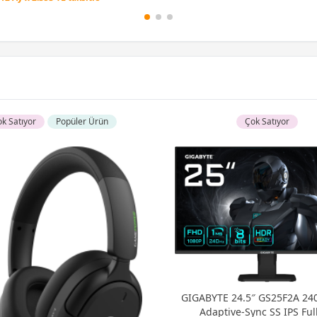
12 Ay x 2.353 TL taksitle
Peşin Fiyatına 3 Taksit
k Satıyor
Popüler Ürün
Çok Satıyor
GIGABYTE 24.5″ GS25F2A 24
Adaptive-Sync SS IPS Ful