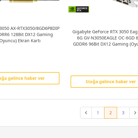
 3050 AX-RTX3050/8GD6P8DIP
Gigabyte GeForce RTX 3050 Eag
DRR6 128Bit DX12 Gaming
6G GV-N3050EAGLE OC-6GD 
(Oyuncu) Ekran Kartı
GDDR6 96Bit DX12 Gaming (Oy
Ekran Kartı
oğa gelince haber ver
Stoğa gelince haber ver
1
2
3
Previous
Ne