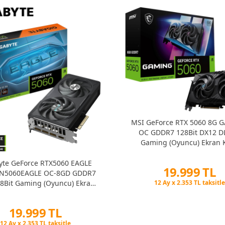
MSI GeForce RTX 5060 8G 
OC GDDR7 128Bit DX12 D
Gaming (Oyuncu) Ekran K
yte GeForce RTX5060 EAGLE
19.999 TL
-N5060EAGLE OC-8GD GDDR7
8Bit Gaming (Oyuncu) Ekran
Peşin Fiyatına 3 Taksit
12 Ay x 2.353 TL taksitle
Kartı
Peşin Fiyatına 3 Taksit
19.999 TL
Peşin Fiyatına 3 Taksit