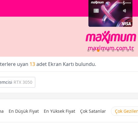
iterlere uyan
13
adet Ekran Kartı bulundu.
lemcisi
RTX 3050
ma
En Düşük Fiyat
En Yüksek Fiyat
Çok Satanlar
Çok Gezile