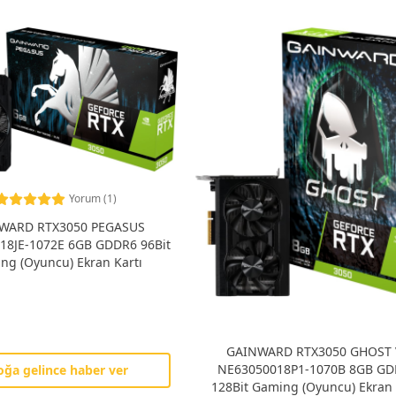
Yorum (1)
WARD RTX3050 PEGASUS
18JE-1072E 6GB GDDR6 96Bit
ng (Oyuncu) Ekran Kartı
GAINWARD RTX3050 GHOST 
NE63050018P1-1070B 8GB G
oğa gelince haber ver
128Bit Gaming (Oyuncu) Ekran 