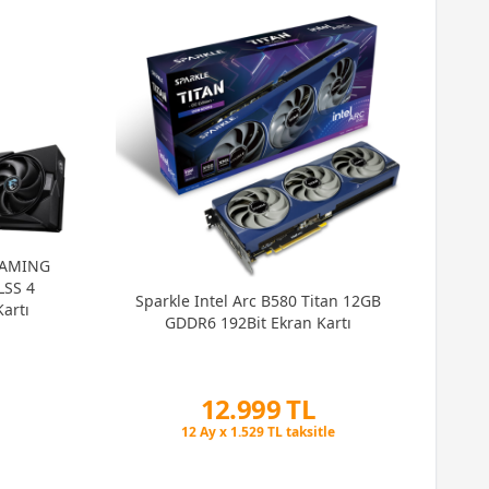
GAMING
LSS 4
Sparkle Intel Arc B580 Titan 12GB
artı
GDDR6 192Bit Ekran Kartı
ASU
O
G
12.999 TL
Peşin Fiyatına 3 Taksit
12 Ay x 1.529 TL taksitle
Peşin Fiyatına 3 Taksit