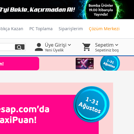
ştıkça Kazan
PC Toplama
Siparişlerim
Çözüm Merkezi
Üye Girişi
Sepetim
Yeni Üyelik
Sepetiniz boş