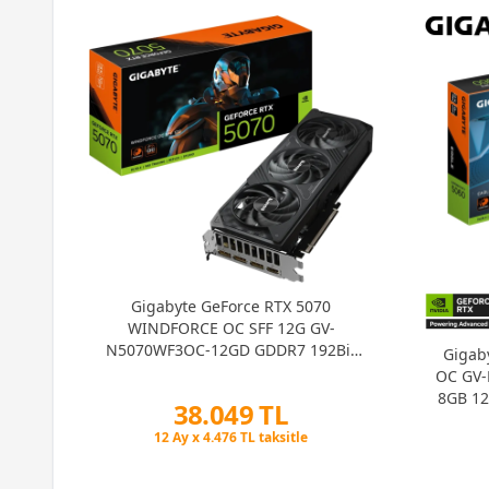
RX 560
(1)
RX 550
(6)
R5 230
(2)
R5 220
(3)
Arc B580
(4)
Arc A770
(1)
Arc A580
(1)
Arc B570
(2)
adow
ing
Gigabyte GeForce RTX 5070
WINDFORCE OC SFF 12G GV-
N5070WF3OC-12GD GDDR7 192Bit
Gigab
Gaming (Oyuncu) Ekran Kartı
OC GV
8GB 12
38.049 TL
Peşin Fiyatına 3 Taksit
12 Ay x 4.476 TL taksitle
Peşin Fiyatına 3 Taksit