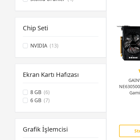
Chip Seti
NVIDIA
(13)
Ekran Kartı Hafızası
GAIN
NE630500
8 GB
(6)
Gami
6 GB
(7)
Grafik İşlemcisi
St