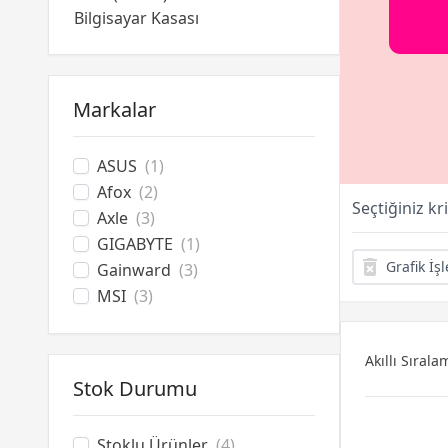
Bilgisayar Kasası
Power Supply
Bilgisayar Aksesuarları
Soğutucu Overclock
Markalar
Optik Sürücüler
ASUS
(1)
Afox
(2)
Seçtiğiniz kr
Axle
(3)
GIGABYTE
(1)
Grafik İş
Gainward
(3)
MSI
(3)
Akıllı Sırala
Stok Durumu
Stoklu Ürünler
(4)