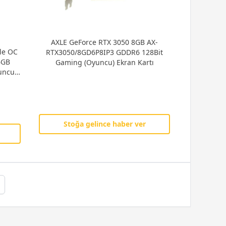
AXLE GeForce RTX 3050 8GB AX-
le OC
RTX3050/8GD6P8IP3 GDDR6 128Bit
6GB
Gaming (Oyuncu) Ekran Kartı
uncu)
Stoğa gelince haber ver
xt