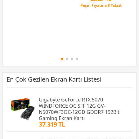
Peşin Fiyatına 3 Taksit
12 Ay x 274 TL taksitle
Peşin Fiyatına 3 Taksit
En Çok Gezilen Ekran Kartı Listesi
Gigabyte GeForce RTX 5070
WINDFORCE OC SFF 12G GV-
N5070WF3OC-12GD GDDR7 192Bit
Gaming Ekran Kartı
37.319 TL