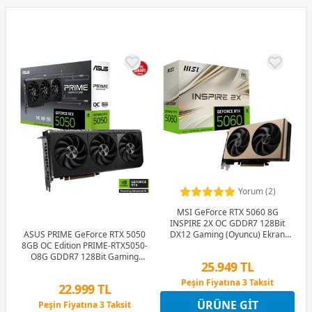
Yorum (2)
MSI GeForce RTX 5060 8G
INSPIRE 2X OC GDDR7 128Bit
DX12 Gaming (Oyuncu) Ekran
ASUS PRIME GeForce RTX 5050
Kartı
8GB OC Edition PRIME-RTX5050-
O8G GDDR7 128Bit Gaming
25.949 TL
(Oyuncu) Ekran Kartı
Peşin Fiyatına 3 Taksit
22.999 TL
12 Ay x 3.053 TL taksitle
ÜRÜNE GIT
Peşin Fiyatına 3 Taksit
Peşin Fiyatına 3 Taksit