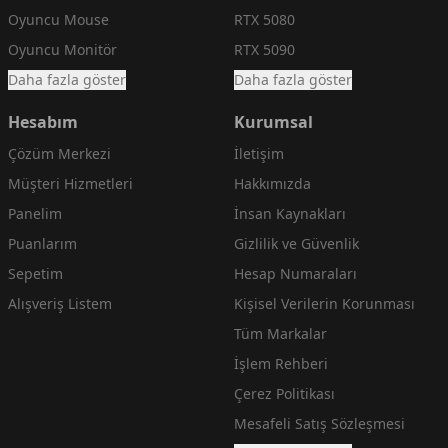
Oyuncu Mouse
RTX 5080
Oyuncu Monitör
RTX 5090
Daha fazla göster
Daha fazla göster
Hesabım
Kurumsal
Çözüm Merkezi
İletişim
Müşteri Hizmetleri
Hakkımızda
Panelim
İnsan Kaynakları
Puanlarım
Gizlilik ve Güvenlik
Sepetim
Hesap Numaraları
Alışveriş Listem
Kişisel Verilerin Korunması
Tüm Markalar
İşlem Rehberi
Çerez Politikası
Mesafeli Satış Sözleşmesi