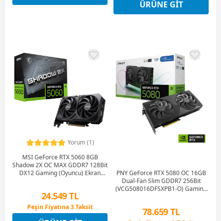
ÜRÜNE GIT
Peşin Fiyatına 3 Taksit
Yorum (1)
MSI GeForce RTX 5060 8GB
Shadow 2X OC MAX GDDR7 128Bit
PNY GeForce RTX 5080 OC 16GB
DX12 Gaming (Oyuncu) Ekran
Dual-Fan Slim GDDR7 256Bit
Kartı
(VCG508016DFSXPB1-O) Gaming
24.549 TL
(Oyuncu) Ekran Kartı
Peşin Fiyatına 3 Taksit
78.659 TL
12 Ay x 2.888 TL taksitle