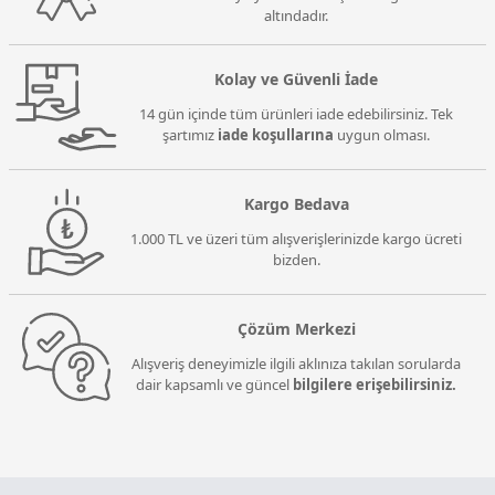
altındadır.
Kolay ve Güvenli İade
14 gün içinde tüm ürünleri iade edebilirsiniz. Tek
şartımız
iade koşullarına
uygun olması.
Kargo Bedava
1.000 TL ve üzeri tüm alışverişlerinizde kargo ücreti
bizden.
Çözüm Merkezi
Alışveriş deneyimizle ilgili aklınıza takılan sorularda
dair kapsamlı ve güncel
bilgilere erişebilirsiniz.