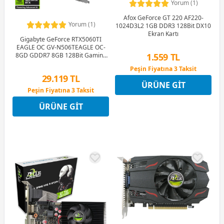
Yorum (1)
Afox GeForce GT 220 AF220-
Yorum (1)
1024D3L2 1GB DDR3 128Bit DX10
Ekran Kartı
Gigabyte GeForce RTX5060TI
EAGLE OC GV-N506TEAGLE OC-
1.559 TL
8GD GDDR7 8GB 128Bit Gaming
(Oyuncu) Ekran Kartı
Peşin Fiyatına 3 Taksit
12 Ay x 183 TL taksitle
29.119 TL
ÜRÜNE GIT
Peşin Fiyatına 3 Taksit
Peşin Fiyatına 3 Taksit
12 Ay x 3.425 TL taksitle
ÜRÜNE GIT
Peşin Fiyatına 3 Taksit