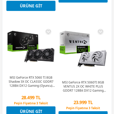
12 Ay x 2.706 TL taksitle
ÜRÜNE GIT
Peşin Fiyatına 3 Taksit
MSI GeForce RTX 5060 TI 8GB
Shadow 3X OC CLASSIC GDDR7
MSI GeForce RTX 5060TI 8GB
128Bit DX12 Gaming (Oyuncu)
VENTUS 2X OC WHITE PLUS
Ekran Kartı
GDDR7 128Bit DX12 Gaming
(Oyuncu) Ekran Kartı
28.499 TL
23.999 TL
Peşin Fiyatına 3 Taksit
12 Ay x 3.353 TL taksitle
Peşin Fiyatına 3 Taksit
ÜRÜNE GIT
Peşin Fiyatına 3 Taksit
12 Ay x 2.823 TL taksitle