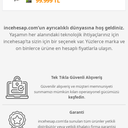
99.999 TL
incehesap.com’un ayrıcalıklı dünyasına hoş geldiniz.
Yaşamın her alanındaki teknolojik ihtiyaçlarınız için
incehesap’ta sizin için bir seçenek var. Yüzlerce marka ve
on binlerce ürüne en hesaplı fiyatlarla ulaşın.
Tek Tıkla Güvenli Alışveriş
Güvenilir alışveriş ve müşteri memnuniyeti
sunmamızı mümkün kılan operasyonel gücümüzü
keşfedin
.
Garanti
incehesap.com'da sunulan tüm ürünler yetkili
distribütör veya yetkili ithalatçı firma garantisi