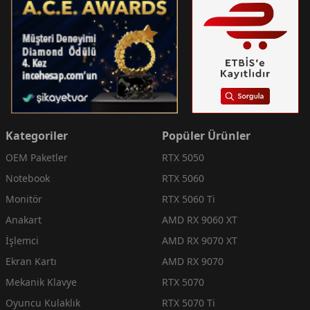
Kategoriler
Popüler Ürünler
OEM Paketler
RTX 5050
Notebook
RTX 5060
Monitör
RTX 5060 Ti
Anakart
AMD RX 9060 XT
İşlemci
AMD RX 9070 XT
Ekran Kartı
AMD RX 9070
Mekanik Klavye
RTX 5070
Oyuncu Kulaklık
RTX 5070 Ti