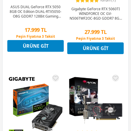
Yorum (1)
ASUS DUAL GeForce RTX 5050
Gigabyte GeForce RTX 5060TI
8GB OC Edition DUAL-RTX5050-
WINDFORCE OC GV-
O8G GDDR7 128Bit Gaming
N506TWF2OC-8GD GDDR7 8GB
(Oyuncu) Ekran Kartı
128Bit Gaming (Oyuncu) Ekran
Kartı
17.999 TL
27.999 TL
Peşin Fiyatına 3 Taksit
Peşin Fiyatına 3 Taksit
12 Ay x 2.117 TL taksitle
12 Ay x 3.294 TL taksitle
ÜRÜNE GIT
Peşin Fiyatına 3 Taksit
ÜRÜNE GIT
Peşin Fiyatına 3 Taksit