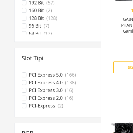
192 Bit
(57)
RX 7700 XT
(6)
160 Bit
(2)
RX 7600 XT
(4)
128 Bit
(128)
GAIN
RX 7600
(3)
PHAN
96 Bit
(7)
RX 6650 XT
(1)
Gami
64 Bit
(12)
RX 5700 XT
(4)
RX 5500 XT
(2)
AI PRO 9700
(1)
Slot Tipi
RX 580
(3)
St
RX 560
(1)
PCI Express 5.0
(166)
RX 550
(6)
PCI Express 4.0
(138)
R5 230
(2)
PCI Express 3.0
(16)
R5 220
(3)
PCI Express 2.0
(16)
Arc B580
(4)
PCI-Express
(2)
Arc A770
(1)
Arc A580
(1)
Arc B570
(2)