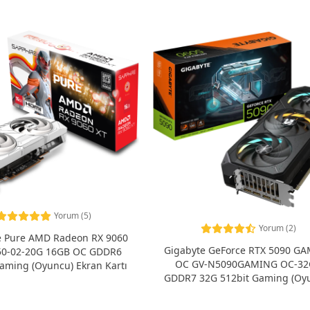
Yorum (5)
Yorum (2)
e Pure AMD Radeon RX 9060
Gigabyte GeForce RTX 5090 G
50-02-20G 16GB OC GDDR6
OC GV-N5090GAMING OC-3
aming (Oyuncu) Ekran Kartı
GDDR7 32G 512bit Gaming (Oy
Ekran Kartı