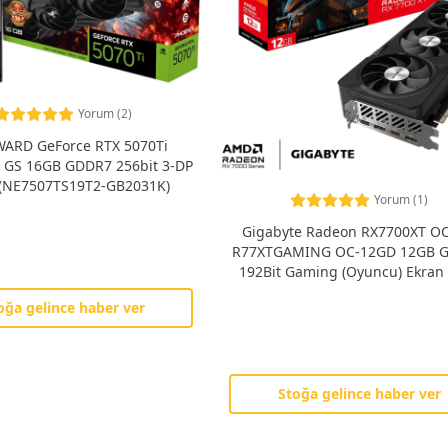
Yorum (2)
ARD GeForce RTX 5070Ti
S GS 16GB GDDR7 256bit 3-DP
(NE7507TS19T2-GB2031K)
Yorum (1)
Gigabyte Radeon RX7700XT OC
R77XTGAMING OC-12GD 12GB 
192Bit Gaming (Oyuncu) Ekran 
oğa gelince haber ver
Stoğa gelince haber ver