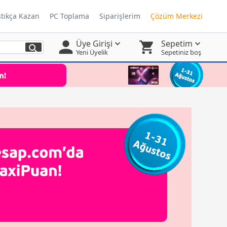
ştıkça Kazan
PC Toplama
Siparişlerim
Çözüm Merkezi
Üye Girişi
Sepetim
Yeni Üyelik
Sepetiniz boş