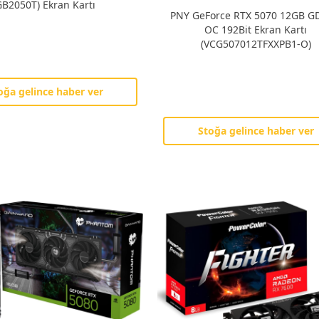
B2050T) Ekran Kartı
PNY GeForce RTX 5070 12GB 
OC 192Bit Ekran Kartı
(VCG507012TFXXPB1-O)
oğa gelince haber ver
Stoğa gelince haber ver