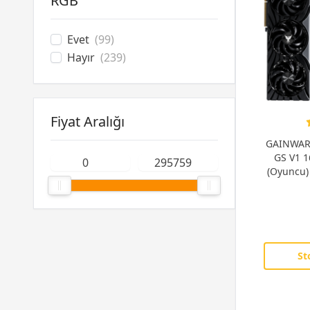
RGB
Evet
(99)
Hayır
(239)
Fiyat Aralığı
GAINWARD
GS V1 
(Oyuncu)
St