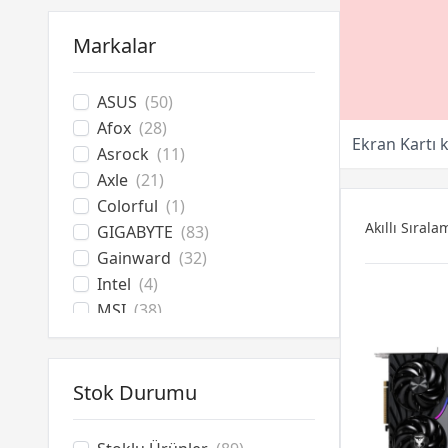
Bilgisayar Aksesuarları
Soğutucu Overclock
Markalar
Optik Sürücüler
ASUS
(50)
Afox
(28)
Ekran Kartı 
Asrock
(11)
Axle
(21)
Colorful
(1)
Akıllı Sırala
GIGABYTE
(83)
Gainward
(32)
Intel
(4)
MSI
(38)
PNY
(31)
Powercolor
(28)
Sapphire
(7)
Stok Durumu
Sparkle
(2)
XFX
(2)