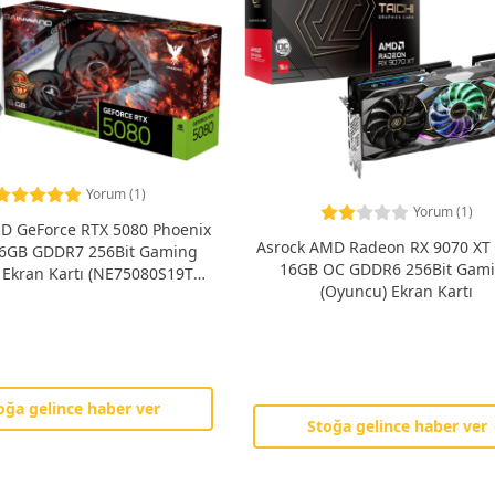
Yorum (1)
Yorum (1)
 GeForce RTX 5080 Phoenix
Asrock AMD Radeon RX 9070 XT 
16GB GDDR7 256Bit Gaming
16GB OC GDDR6 256Bit Gam
 Ekran Kartı (NE75080S19T2-
(Oyuncu) Ekran Kartı
GB2031C)
oğa gelince haber ver
Stoğa gelince haber ver