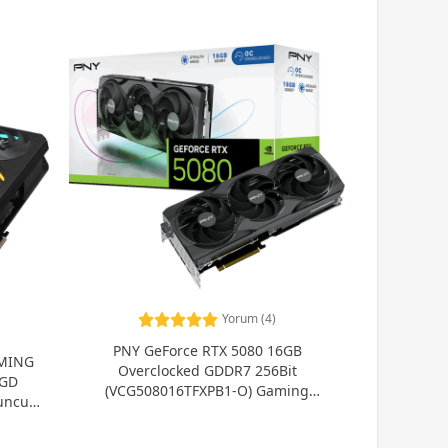
Yorum (4)
PNY GeForce RTX 5080 16GB
AMING
Overclocked GDDR7 256Bit
2GD
(VCG508016TFXPB1-O) Gaming
uncu)
(Oyuncu) Ekran Kartı