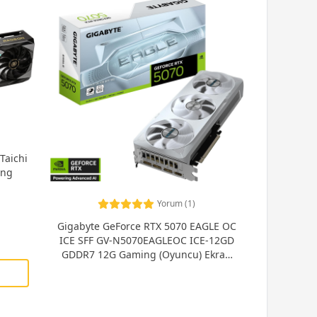
Taichi
ing
Yorum (1)
Gigabyte GeForce RTX 5070 EAGLE OC
ICE SFF GV-N5070EAGLEOC ICE-12GD
GDDR7 12G Gaming (Oyuncu) Ekran
Kartı