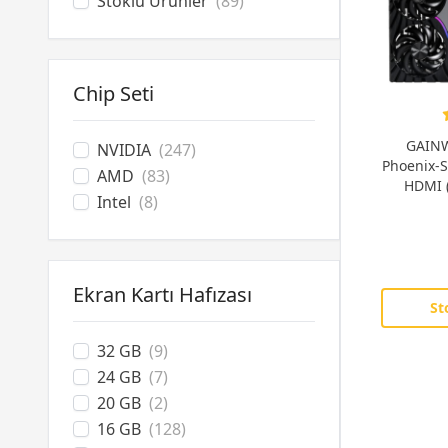
Stoklu Ürünler
(89)
Chip Seti
GAINW
NVIDIA
(247)
Phoenix-
AMD
(83)
HDMI 
Intel
(8)
Ekran Kartı Hafızası
St
32 GB
(9)
24 GB
(7)
20 GB
(2)
16 GB
(128)