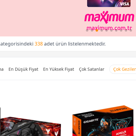
kategorisindeki
338
adet ürün listelenmektedir.
ma
En Düşük Fiyat
En Yüksek Fiyat
Çok Satanlar
Çok Gezile