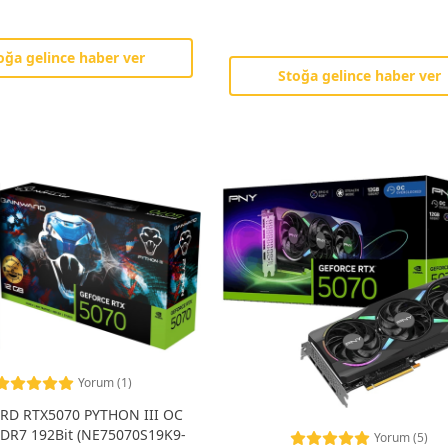
oğa gelince haber ver
Stoğa gelince haber ver
Yorum (1)
D RTX5070 PYTHON III OC
DR7 192Bit (NE75070S19K9-
Yorum (5)