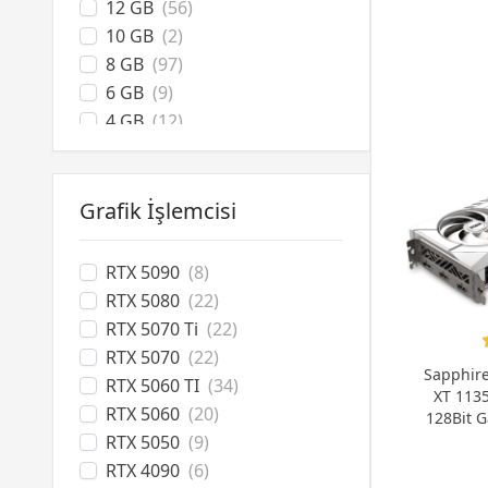
12 GB
(56)
10 GB
(2)
8 GB
(97)
6 GB
(9)
4 GB
(12)
2 GB
(10)
1 GB
(6)
Grafik İşlemcisi
RTX 5090
(8)
RTX 5080
(22)
RTX 5070 Ti
(22)
RTX 5070
(22)
Sapphir
RTX 5060 TI
(34)
XT 113
RTX 5060
(20)
128Bit G
RTX 5050
(9)
RTX 4090
(6)