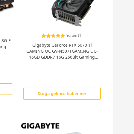
Yorum (1)
 8G-F
Gigabyte GeForce RTX 5070 Ti
ing
GAMING OC GV-N507TGAMING OC-
16GD GDDR7 16G 256Bit Gaming
(Oyuncu) Ekran Kartı
Stoğa gelince haber ver