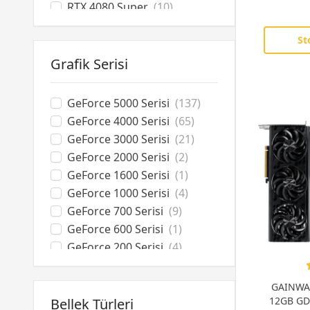
RTX 4080 Super
(10)
RTX 4070 Ti Super
(16)
St
RTX 4070 Ti
(2)
RTX 4070 Super
(15)
Grafik Serisi
RTX 4070
(3)
RTX 4060 Ti
(11)
GeForce 5000 Serisi
(137)
RTX 4060
(2)
GeForce 4000 Serisi
(65)
RTX 3070
(3)
GeForce 3000 Serisi
(21)
RTX 3060 Ti
(2)
GeForce 2000 Serisi
(2)
RTX 3060
(3)
GeForce 1600 Serisi
(1)
RTX 3050
(13)
GeForce 1000 Serisi
(4)
RTX 2060 Super
(2)
GeForce 700 Serisi
(9)
RTX A2000
(1)
GeForce 600 Serisi
(1)
RTX A1000
(1)
GeForce 200 Serisi
(4)
GTX 1660 Ti
(1)
RTX A Serisi
(3)
GTX 1660 Super
(1)
Radeon RX 9000 Serisi
(33)
GAINWAR
GTX 1650
(1)
Radeon RX 7000 Serisi
(27)
12GB GD
Bellek Türleri