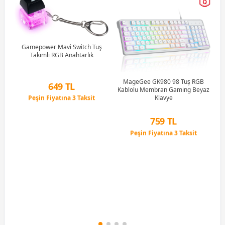
R5
u)
)
Gamepower Mavi Switch Tuş
Takımlı RGB Anahtarlık
Li
MageGee GK980 98 Tuş RGB
649 TL
Kablolu Membran Gaming Beyaz
Peşin Fiyatına 3 Taksit
Klavye
12 Ay x 76 TL taksitle
Peşin Fiyatına 3 Taksit
759 TL
Peşin Fiyatına 3 Taksit
12 Ay x 89 TL taksitle
Peşin Fiyatına 3 Taksit