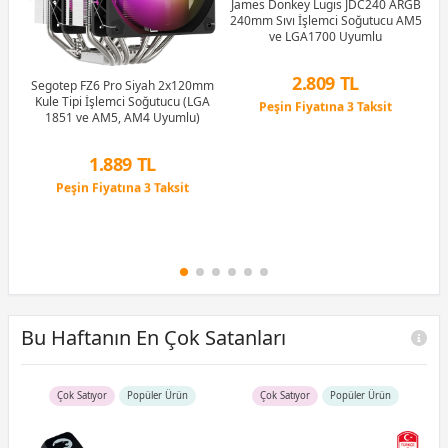
40
James Donkey Lugis JDC240 ARGB
ucu
240mm Sıvı İşlemci Soğutucu AM5
ve LGA1700 Uyumlu
2.809 TL
Segotep FZ6 Pro Siyah 2x120mm
Kule Tipi İşlemci Soğutucu (LGA
Peşin Fiyatına 3 Taksit
1851 ve AM5, AM4 Uyumlu)
12 Ay x 330 TL taksitle
Peşin Fiyatına 3 Taksit
T
1.889 TL
Peşin Fiyatına 3 Taksit
12 Ay x 222 TL taksitle
Peşin Fiyatına 3 Taksit
Bu Haftanın En Çok Satanları
Çok Satıyor
Popüler Ürün
Çok Satıyor
Popüler Ürün