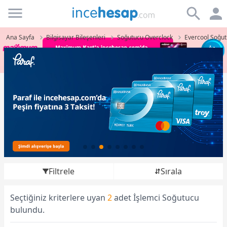
Incehesap
Ana Sayfa
Bilgisayar Bileşenleri
Soğutucu Overclock
Evercool Soğut
Filtrele
Sırala
Seçtiğiniz kriterlere uyan
2
adet İşlemci Soğutucu
bulundu.