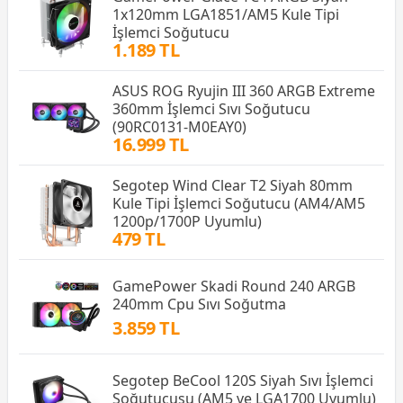
1x120mm LGA1851/AM5 Kule Tipi
İşlemci Soğutucu
1.189 TL
ASUS ROG Ryujin III 360 ARGB Extreme
360mm İşlemci Sıvı Soğutucu
(90RC0131-M0EAY0)
16.999 TL
Segotep Wind Clear T2 Siyah 80mm
Kule Tipi İşlemci Soğutucu (AM4/AM5
1200p/1700P Uyumlu)
479 TL
GamePower Skadi Round 240 ARGB
240mm Cpu Sıvı Soğutma
3.859 TL
Segotep BeCool 120S Siyah Sıvı İşlemci
Soğutucusu (AM5 ve LGA1700 Uyumlu)