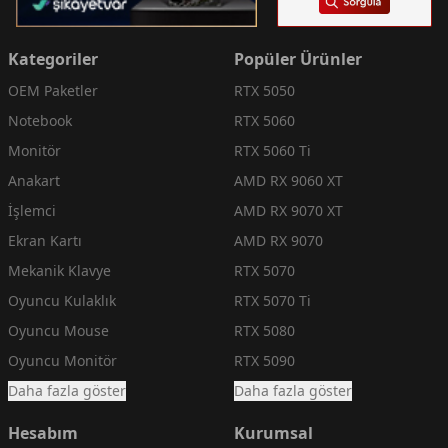
Kategoriler
Popüler Ürünler
OEM Paketler
RTX 5050
Notebook
RTX 5060
Monitör
RTX 5060 Ti
Anakart
AMD RX 9060 XT
İşlemci
AMD RX 9070 XT
Ekran Kartı
AMD RX 9070
Mekanik Klavye
RTX 5070
Oyuncu Kulaklık
RTX 5070 Ti
Oyuncu Mouse
RTX 5080
Oyuncu Monitör
RTX 5090
Daha fazla göster
Daha fazla göster
Hesabım
Kurumsal