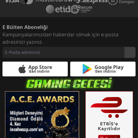
Damgası
E Bülten Aboneliği
Kampanyalarımızdan haberdar olmak için e-posta
adresinizi yazınız.
App Store
Google Play
'dan indirin
'den indirin