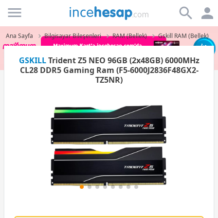
Incehesap
Ana Sayfa
Bilgisayar Bileşenleri
RAM (Bellek)
Gskill RAM (Bellek)
GSKILL
Trident Z5 NEO 96GB (2x48GB) 6000MHz
CL28 DDR5 Gaming Ram (F5-6000J2836F48GX2-
TZ5NR)