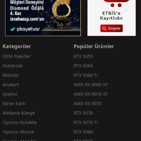
Kategoriler
Popüler Ürünler
OEM Paketler
RTX 5050
Notebook
RTX 5060
Monitör
RTX 5060 Ti
Anakart
AMD RX 9060 XT
İşlemci
AMD RX 9070 XT
Ekran Kartı
AMD RX 9070
Mekanik Klavye
RTX 5070
Oyuncu Kulaklık
RTX 5070 Ti
Oyuncu Mouse
RTX 5080