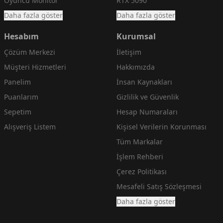
Oyuncu Monitör
RTX 5090
Daha fazla göster
Daha fazla göster
Hesabım
Kurumsal
Çözüm Merkezi
İletişim
Müşteri Hizmetleri
Hakkımızda
Panelim
İnsan Kaynakları
Puanlarım
Gizlilik ve Güvenlik
Sepetim
Hesap Numaraları
Alışveriş Listem
Kişisel Verilerin Korunması
Tüm Markalar
İşlem Rehberi
Çerez Politikası
Mesafeli Satış Sözleşmesi
Daha fazla göster