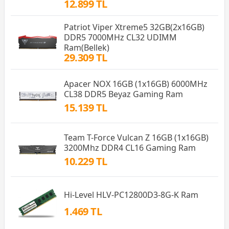
12.899 TL
Patriot Viper Xtreme5 32GB(2x16GB)
DDR5 7000MHz CL32 UDIMM
Ram(Bellek)
29.309 TL
Apacer NOX 16GB (1x16GB) 6000MHz
CL38 DDR5 Beyaz Gaming Ram
15.139 TL
Team T-Force Vulcan Z 16GB (1x16GB)
3200Mhz DDR4 CL16 Gaming Ram
10.229 TL
Hi-Level HLV-PC12800D3-8G-K Ram
1.469 TL