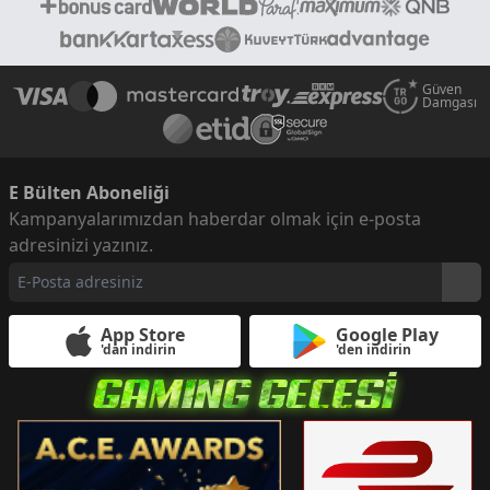
Güven
Damgası
E Bülten Aboneliği
Kampanyalarımızdan haberdar olmak için e-posta
adresinizi yazınız.
App Store
Google Play
'dan indirin
'den indirin