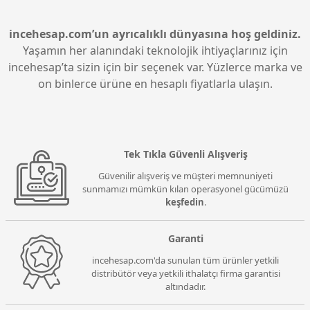
Oyunlarda yüksek kare hızları ve hızlı yükleme
overclock yapmak gerekmez. EXPO profili sayesinde
süreleri sağlar. Gecikme değeri düşük olduğu için
BIOS üzerinden tek tıkla 6000MHz CL28 ayarına
tepki süresi iyileşir. Bu özellikleriyle ileri seviye
ulaşmak mümkündür. Bu ayar, üretici tarafından test
incehesap.com’un ayrıcalıklı dünyasına hoş geldiniz.
kullanıcılar için ideal bir çözümdür.
edilip onaylanmıştır. Manuel müdahale
Yaşamın her alanındaki teknolojik ihtiyaçlarınız için
gerektirmeden yüksek performans sunar. Stabiliteyi
incehesap’ta sizin için bir seçenek var. Yüzlerce marka ve
bozmadan maksimum hızdan yararlanmanızı sağlar.
on binlerce ürüne en hesaplı fiyatlarla ulaşın.
Tek Tıkla Güvenli Alışveriş
Güvenilir alışveriş ve müşteri memnuniyeti
sunmamızı mümkün kılan operasyonel gücümüzü
keşfedin
.
Garanti
incehesap.com'da sunulan tüm ürünler yetkili
distribütör veya yetkili ithalatçı firma garantisi
altındadır.