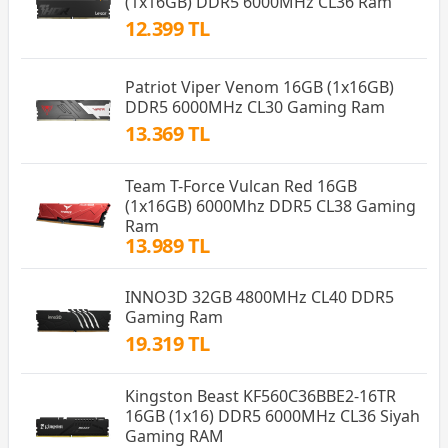
(1x16GB) DDR5 6000MHz CL36 Ram
12.399 TL
Patriot Viper Venom 16GB (1x16GB)
DDR5 6000MHz CL30 Gaming Ram
13.369 TL
Team T-Force Vulcan Red 16GB
(1x16GB) 6000Mhz DDR5 CL38 Gaming
Ram
13.989 TL
INNO3D 32GB 4800MHz CL40 DDR5
Gaming Ram
19.319 TL
Kingston Beast KF560C36BBE2-16TR
16GB (1x16) DDR5 6000MHz CL36 Siyah
Gaming RAM