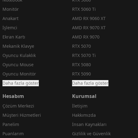
Monitör
RTX 5060 Ti
Anakart
AMD RX 9060 XT
İşlemci
AMD RX 9070 XT
Ekran Kartı
AMD RX 9070
Mekanik Klavye
RTX 5070
Oyuncu Kulaklık
RTX 5070 Ti
Oyuncu Mouse
RTX 5080
Oyuncu Monitör
RTX 5090
Daha fazla göster
Daha fazla göster
Hesabım
Kurumsal
Çözüm Merkezi
İletişim
Müşteri Hizmetleri
Hakkımızda
Panelim
İnsan Kaynakları
Puanlarım
Gizlilik ve Güvenlik