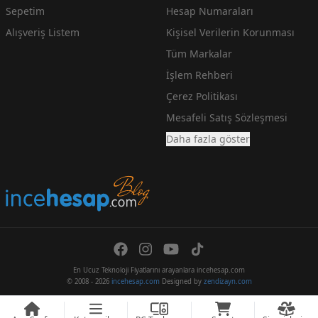
Sepetim
Hesap Numaraları
Alışveriş Listem
Kişisel Verilerin Korunması
Tüm Markalar
İşlem Rehberi
Çerez Politikası
Mesafeli Satış Sözleşmesi
Daha fazla göster
En Ucuz Teknoloji Fiyatlarını arayanlara incehesap.com
© 2008 - 2026
incehesap.com
Designed by
zendizayn.com