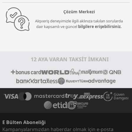
Çözüm Merkezi
Alışveriş deneyimizle ilgili aklınıza takılan sorularda
dair kapsamlı ve güncel
bilgilere erişebilirsiniz.
12 AYA VARAN TAKSİT İMKANI
Güven
Damgası
E Bülten Aboneliği
Kampanyalarımızdan haberdar olmak için e-posta