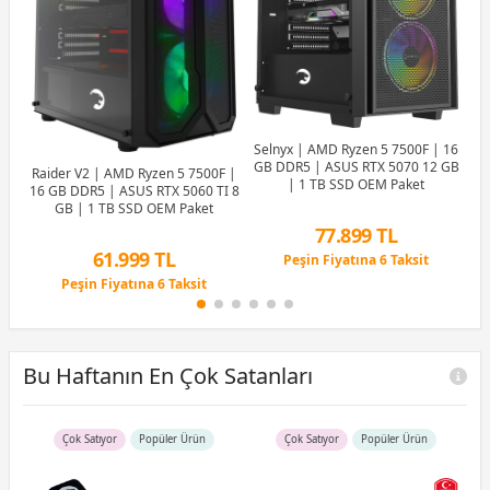
78
00X
50
 12
Selnyx | AMD Ryzen 5 7500F | 16
GB DDR5 | ASUS RTX 5070 12 GB
Raider V2 | AMD Ryzen 5 7500F |
| 1 TB SSD OEM Paket
16 GB DDR5 | ASUS RTX 5060 TI 8
GB | 1 TB SSD OEM Paket
77.899 TL
61.999 TL
Peşin Fiyatına 6 Taksit
12 Ay x 9.164 TL taksitle
Peşin Fiyatına 6 Taksit
Peşin Fiyatına 6 Taksit
12 Ay x 7.293 TL taksitle
Peşin Fiyatına 6 Taksit
Bu Haftanın En Çok Satanları
Çok Satıyor
Popüler Ürün
Çok Satıyor
Popüler Ürün