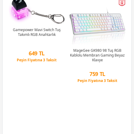
R5
u)
)
Gamepower Mavi Switch Tuş
Takımlı RGB Anahtarlık
Li
MageGee GK980 98 Tuş RGB
649 TL
Kablolu Membran Gaming Beyaz
Peşin Fiyatına 3 Taksit
Klavye
12 Ay x 76 TL taksitle
Peşin Fiyatına 3 Taksit
759 TL
Peşin Fiyatına 3 Taksit
12 Ay x 89 TL taksitle
Peşin Fiyatına 3 Taksit