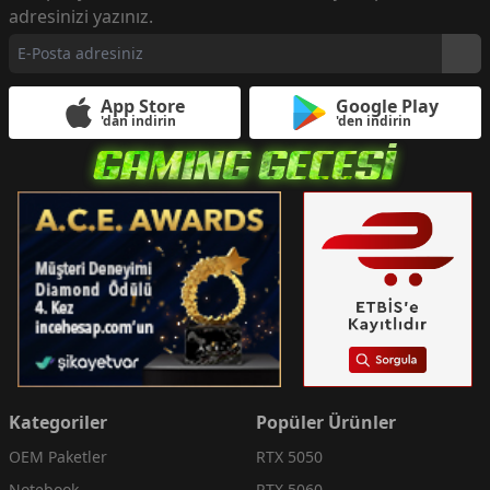
adresinizi yazınız.
App Store
Google Play
'dan indirin
'den indirin
Kategoriler
Popüler Ürünler
OEM Paketler
RTX 5050
Notebook
RTX 5060