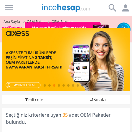
Incehesap
Ana Sayfa
OEM Paket
OEM Paketler
Filtrele
Sırala
Seçtiğiniz kriterlere uyan
35
adet OEM Paketler
bulundu.