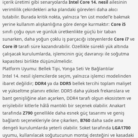
içerik üretimi gibi senaryolarda
Intel Core 14. nesil
ailesinin
verimlilik çekirdekleri arka plandaki görevleri daha akıcı
tutabilir. Burada kritik nokta, yalnızca “en üst model”e bakmak
yerine kullanım alışkanlığına göre denge kurmaktır:
Core i5
sınıfı çoğu oyun ve günlük üretkenlikte güçlü bir taban
sunarken, daha yoğun çoklu iş parçacığı isteyenlerde
Core i7
ve
Core i9
tarafı süre kazandırabilir. Özellikle sürekli yük altında
çalışacak kurulumlarda, işlemcinin güç davranışı ile soğutma
kapasitesi birlikte düşünülmelidir.
Platform Uyumu: Bellek Tipi, Yonga Seti Ve Bağlantılar
Intel 14. nesil işlemcilerde seçim, yalnızca işlemci modelinden
ibaret değildir;
DDR4
ya da
DDR5
bellek tercihi toplam maliyet
ve yükseltme planını etkiler. DDR5 daha yüksek frekanslara ve
bant genişliğine alan açarken, DDR4 tarafı olgun ekosistem ve
erişilebilir kitlerle hâlâ mantıklı bir seçenek olabilir. Anakart
tarafında
Z790
genellikle daha esnek güç tasarımı ve geniş
bağlantı seçenekleriyle öne çıkarken,
B760
daha sade ama
dengeli kurulumlarda yeterli olabilir. Soket tarafında
LGA1700
uyumu, kullanılacak soğutucunun montaj desteğini ve kasadaki