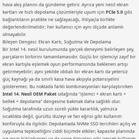
hava akış planını da gündeme getirir. Ayrıca yeni nesil ekran
kartları ve hızlı depolama çözümleriyle uyum için
PCIe 5.0
gibi
bağlantıların pratikte ne sağlayacağı, ihtiyaçla birlikte
değerlendirilmelidir; her kullanıcı için aynı ölçüde anlamlı
olmayabilir.
Bileşen Dengesi: Ekran Kartı, Soğutma Ve Depolama
Bir Intel 14. nesil kurulumunda gerçek deneyimi belirleyen şey,
parçaların birbirini tamamlamasıdır. Güçlü bir işlemciyi zayıf bir
ekran kartıyla eşlemek oyun performansında beklenen artışı
getirmeyebilir; aynı şekilde iddialı bir ekran kartı da yetersiz
güç kaynağı ya da sınırlı kasa hava akışıyla potansiyelini
gösteremez. Bu noktada farklı kombinasyonları karşılaştırırken
Intel 14. Nesil OEM Paket
odağında “işlemci + ekran kartı +
bellek + depolama” dengesine bakmak daha sağlıklı olur.
Soğutma tarafında uzun süreli yükte kararlılık, yalnızca
sıcaklıkla değil, gürültü düzeyi ve fan eğrisi gibi kullanım
konforuyla da ilgilidir. Depolamada NVMe SSD tercihleri açılış ve
uygulama tepkiselliğini ciddi biçimde etkiler; kapasite planında
ise oyun kütüphanesi ya da proje dosyaları gibi gerçek kullanım