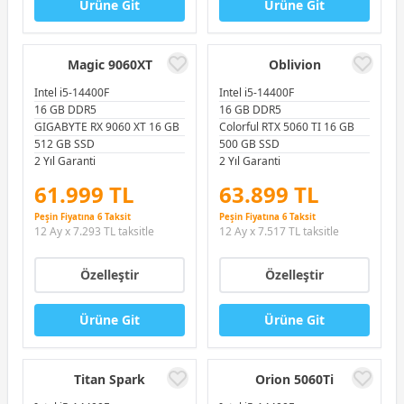
Ürüne Git
Ürüne Git
Magic 9060XT
Oblivion
Intel i5-14400F
Intel i5-14400F
16 GB DDR5
16 GB DDR5
GIGABYTE RX 9060 XT 16 GB
Colorful RTX 5060 TI 16 GB
512 GB SSD
500 GB SSD
2 Yıl Garanti
2 Yıl Garanti
61.999 TL
63.899 TL
Peşin Fiyatına 6 Taksit
Peşin Fiyatına 6 Taksit
12 Ay x 7.293 TL taksitle
12 Ay x 7.517 TL taksitle
Özelleştir
Özelleştir
Ürüne Git
Ürüne Git
Titan Spark
Orion 5060Ti