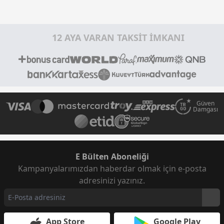
12 AYA VARAN TAKSİT İMKANI
Güven
Damgası
E Bülten Aboneliği
Kampanyalarımızdan haberdar olmak için e-posta
adresinizi yazınız.
App Store
Google Play