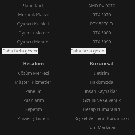
Ekran Kartı
AMD RX 9070
Mekanik Klavye
RTX 5070
Oyuncu Kulaklık
RTX 5070 Ti
Oyuncu Mouse
RTX 5080
Oyuncu Monitör
RTX 5090
Daha fazla göster
Daha fazla göster
Hesabım
Kurumsal
Çözüm Merkezi
İletişim
Müşteri Hizmetleri
Hakkımızda
Panelim
İnsan Kaynakları
Puanlarım
Gizlilik ve Güvenlik
Sepetim
Hesap Numaraları
Alışveriş Listem
Kişisel Verilerin Korunması
Tüm Markalar