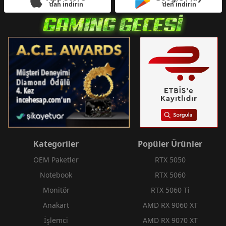
'dan indirin
'den indirin
Kategoriler
Popüler Ürünler
OEM Paketler
RTX 5050
Notebook
RTX 5060
Monitör
RTX 5060 Ti
Anakart
AMD RX 9060 XT
İşlemci
AMD RX 9070 XT