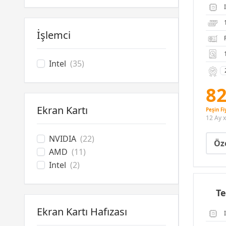
İşlemci
Intel
(35)
82
Ekran Kartı
Peşin Fi
12 Ay x
NVIDIA
(22)
Öze
AMD
(11)
Intel
(2)
T
Ekran Kartı Hafızası