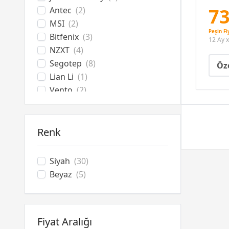
73
Antec
(2)
MSI
(2)
Peşin Fi
Bitfenix
(3)
12 Ay x
NZXT
(4)
Segotep
(8)
Öze
Lian Li
(1)
Vento
(2)
FSP
(1)
Hiper
(2)
XPG
(1)
Renk
Siyah
(30)
Beyaz
(5)
Fiyat Aralığı