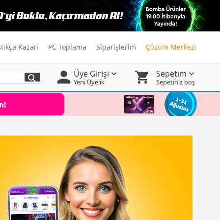
ştıkça Kazan
PC Toplama
Siparişlerim
Çözüm Merkezi
Üye Girişi
Sepetim
Yeni Üyelik
Sepetiniz boş