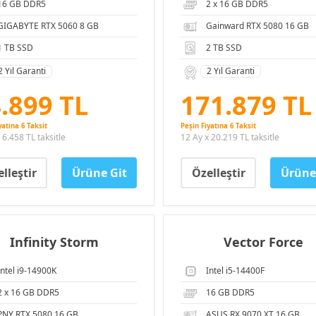
16 GB DDR5
2 x 16 GB DDR5
GIGABYTE RTX 5060 8 GB
Gainward RTX 5080 16 GB
1 TB SSD
2 TB SSD
2 Yıl Garanti
2 Yıl Garanti
.899 TL
171.879 TL
yatına 6 Taksit
Peşin Fiyatına 6 Taksit
 6.458 TL taksitle
12 Ay x 20.219 TL taksitle
lleştir
Ürüne Git
Özelleştir
Ürüne
Infinity Storm
Vector Force
Intel i9-14900K
Intel i5-14400F
2 x 16 GB DDR5
16 GB DDR5
PNY RTX 5080 16 GB
ASUS RX 9070 XT 16 GB