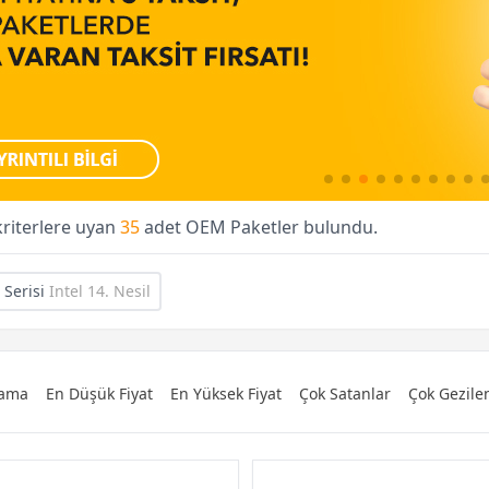
kriterlere uyan
35
adet OEM Paketler bulundu.
 Serisi
Intel 14. Nesil
alama
En Düşük Fiyat
En Yüksek Fiyat
Çok Satanlar
Çok Gezile