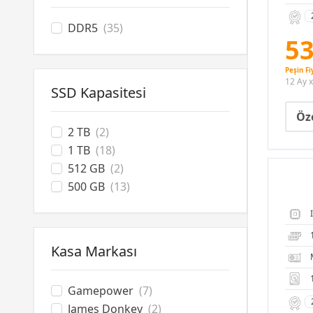
DDR5
(35)
53
Peşin Fi
12 Ay x
SSD Kapasitesi
Öze
2 TB
(2)
1 TB
(18)
512 GB
(2)
500 GB
(13)
Kasa Markası
Gamepower
(7)
James Donkey
(2)