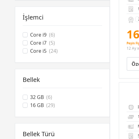
İşlemci
16
Core i9
(6)
Core i7
(5)
Peşin Fi
12 Ay x
Core i5
(24)
Öze
Bellek
32 GB
(6)
16 GB
(29)
Bellek Türü