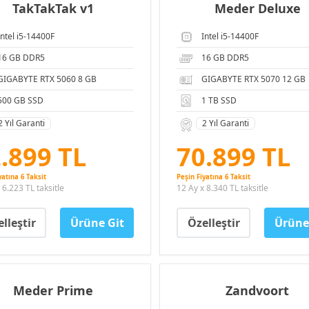
TakTakTak v1
Meder Deluxe
Intel i5-14400F
Intel i5-14400F
16 GB DDR5
16 GB DDR5
GIGABYTE RTX 5060 8 GB
GIGABYTE RTX 5070 12 GB
500 GB SSD
1 TB SSD
2 Yıl Garanti
2 Yıl Garanti
.899 TL
70.899 TL
yatına 6 Taksit
Peşin Fiyatına 6 Taksit
 6.223 TL taksitle
12 Ay x 8.340 TL taksitle
lleştir
Ürüne Git
Özelleştir
Ürüne
Meder Prime
Zandvoort