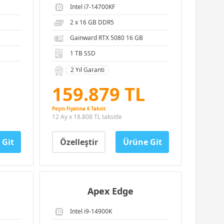
Intel i7-14700KF
2 x 16 GB DDR5
Gainward RTX 5080 16 GB
1 TB SSD
2 Yıl Garanti
159.879 TL
Peşin Fiyatına 6 Taksit
12 Ay x 18.808 TL taksitle
 Git
Özelleştir
Ürüne Git
Apex Edge
Intel i9-14900K