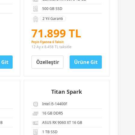
500 GB SSD
2 Yıl Garanti
71.899 TL
Peşin Fiyatına 6 Taksit
12 Ay x 8.458 TL taksitle
 Git
Özelleştir
Ürüne Git
Titan Spark
Intel i5-14400F
16 GB DDR5
GB
ASUS RX 9060 XT 16 GB
1 TB SSD