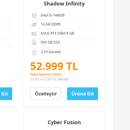
Shadow Infinity
Intel i5-14400F
16 GB DDR5
ASUS RTX 5060 8 GB
500 GB SSD
2 Yıl Garanti
52.999 TL
Peşin Fiyatına 6 Taksit
12 Ay x 6.235 TL taksitle
 Git
Özelleştir
Ürüne Git
Cyber Fusion