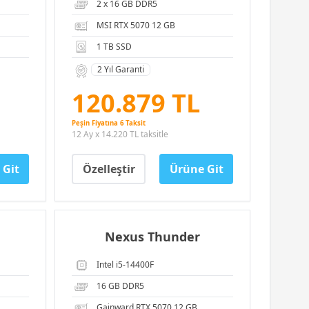
2 x 16 GB DDR5
MSI RTX 5070 12 GB
1 TB SSD
2 Yıl Garanti
120.879 TL
Peşin Fiyatına 6 Taksit
12 Ay x 14.220 TL taksitle
 Git
Özelleştir
Ürüne Git
Nexus Thunder
Intel i5-14400F
16 GB DDR5
Gainward RTX 5070 12 GB