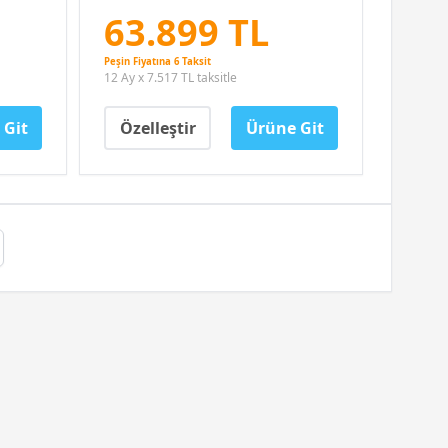
63.899 TL
Peşin Fiyatına 6 Taksit
12 Ay x 7.517 TL taksitle
 Git
Özelleştir
Ürüne Git
t