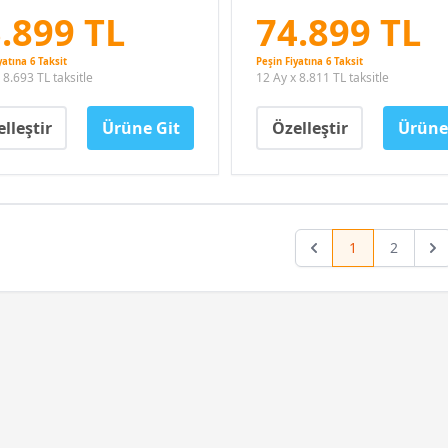
.899 TL
74.899 TL
yatına 6 Taksit
Peşin Fiyatına 6 Taksit
 8.693 TL taksitle
12 Ay x 8.811 TL taksitle
lleştir
Ürüne Git
Özelleştir
Ürüne
1
2
Previous
Nex