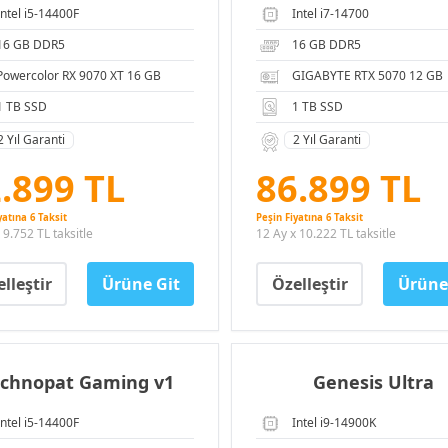
Intel i5-14400F
Intel i7-14700
16 GB DDR5
16 GB DDR5
Powercolor RX 9070 XT 16 GB
GIGABYTE RTX 5070 12 GB
1 TB SSD
1 TB SSD
2 Yıl Garanti
2 Yıl Garanti
.899 TL
86.899 TL
yatına 6 Taksit
Peşin Fiyatına 6 Taksit
 9.752 TL taksitle
12 Ay x 10.222 TL taksitle
lleştir
Ürüne Git
Özelleştir
Ürüne
echnopat Gaming v1
Genesis Ultra
Intel i5-14400F
Intel i9-14900K