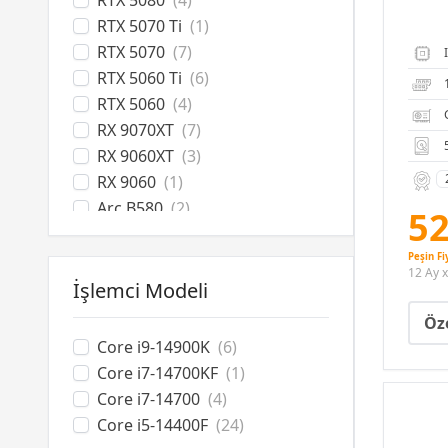
RTX 5080
(4)
RTX 5070 Ti
(1)
RTX 5070
(7)
RTX 5060 Ti
(6)
RTX 5060
(4)
RX 9070XT
(7)
RX 9060XT
(3)
RX 9060
(1)
Arc B580
(2)
52
Peşin Fi
12 Ay x
İşlemci Modeli
Öze
Core i9-14900K
(6)
Core i7-14700KF
(1)
Core i7-14700
(4)
Core i5-14400F
(24)