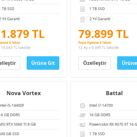
1 TB SSD
1 TB SSD
2 Yıl Garanti
2 Yıl Garanti
1.879 TL
79.899 TL
yatına 6 Taksit
Peşin Fiyatına 6 Taksit
 19.043 TL taksitle
12 Ay x 9.399 TL taksitle
lleştir
Ürüne Git
Özelleştir
Ürüne
Nova Vortex
Battal
Intel i5-14400F
Intel i7-14700
16 GB DDR5
16 GB DDR5
MSI RTX 5060 TI 8 GB
Powercolor RX 9070 XT 16 
500 GB SSD
1 TB SSD