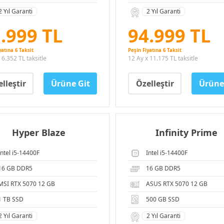
2 Yıl Garanti
2 Yıl Garanti
.999 TL
94.999 TL
yatına 6 Taksit
Peşin Fiyatına 6 Taksit
 6.352 TL taksitle
12 Ay x 11.175 TL taksitle
lleştir
Ürüne Git
Özelleştir
Ürüne
Hyper Blaze
Infinity Prime
Intel i5-14400F
Intel i5-14400F
16 GB DDR5
16 GB DDR5
MSI RTX 5070 12 GB
ASUS RTX 5070 12 GB
1 TB SSD
500 GB SSD
2 Yıl Garanti
2 Yıl Garanti