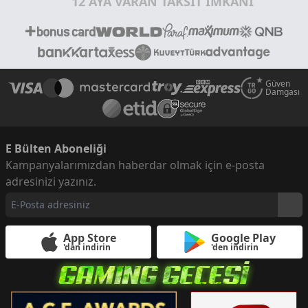
12 AYA VARAN TAKSİT İMKANI
Güven
Damgası
E Bülten Aboneliği
Kampanyalarımızdan haberdar olmak için e-posta
adresinizi yazınız.
App Store
Google Play
'dan indirin
'den indirin