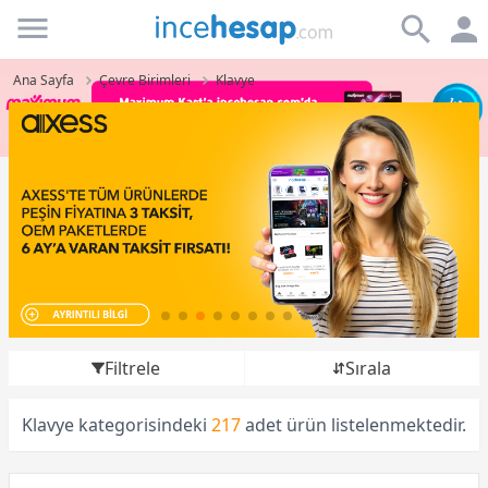
Incehesap
Ana Sayfa
Çevre Birimleri
Klavye
Filtrele
Sırala
Klavye kategorisindeki
217
adet ürün listelenmektedir.