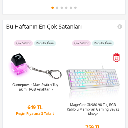
Bu Haftanın En Çok Satanları
Çok Satıyor
Popüler Ürün
Çok Satıyor
Popüler Ürün
R5
u)
)
Gamepower Mavi Switch Tuş
Takımlı RGB Anahtarlık
Li
MageGee GK980 98 Tuş RGB
649 TL
Kablolu Membran Gaming Beyaz
Peşin Fiyatına 3 Taksit
Klavye
12 Ay x 76 TL taksitle
Peşin Fiyatına 3 Taksit
759 TL