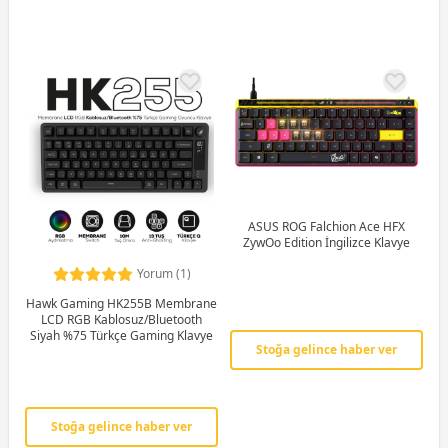
ASUS ROG Falchion Ace HFX
ZywOo Edition İngilizce Klavye
Yorum (1)
Hawk Gaming HK255B Membrane
LCD RGB Kablosuz/Bluetooth
Siyah %75 Türkçe Gaming Klavye
Stoğa gelince haber ver
Stoğa gelince haber ver