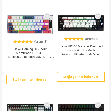
Yorum (1)
Yorum (3)
Hawk HK540 Mekanik Prelubed
Hawk Gaming HK255BR
Switch RGB Tri-Mode
Membrane LCD RGB
Kablosuz/Bluetooth %65 Full
Kablosuz/Bluetooth Mavi Kırmızı
Türkçe Gaming Klavye
%75 Türkçe Gaming Klavye
Stoğa gelince haber ver
Stoğa gelince haber ver