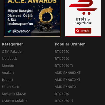
Kategoriler
Popüler Ürünler
OEM Paketler
RTX 5050
Notebook
RTX 5060
Monitör
RTX 5060 Ti
Anakart
AMD RX 9060 XT
İşlemci
AMD RX 9070 XT
Ekran Kartı
AMD RX 9070
Mekanik Klavye
RTX 5070
Oyuncu Kulaklık
RTX 5070 Ti