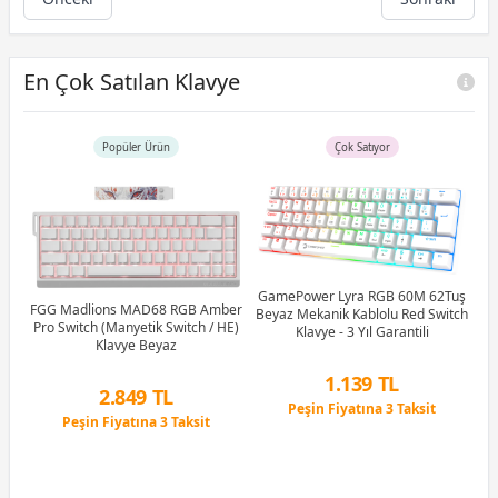
En Çok Satılan Klavye
Popüler Ürün
Çok Satıyor
GamePower Lyra RGB 60M 62Tuş
G
ye
FGG Madlions MAD68 RGB Amber
Beyaz Mekanik Kablolu Red Switch
M
Pro Switch (Manyetik Switch / HE)
Klavye - 3 Yıl Garantili
Klavye Beyaz
1.139 TL
2.849 TL
Peşin Fiyatına 3 Taksit
Peşin Fiyatına 3 Taksit
12 Ay x 134 TL taksitle
12 Ay x 335 TL taksitle
Peşin Fiyatına 3 Taksit
Peşin Fiyatına 3 Taksit