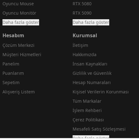
Oyuncu Mouse
RTX 5080
Oyuncu Monitör
RTX 5090
Daha fazla göster
Daha fazla göster
Hesabım
Kurumsal
Çözüm Merkezi
İletişim
Müşteri Hizmetleri
Hakkımızda
Panelim
İnsan Kaynakları
Puanlarım
Gizlilik ve Güvenlik
Sepetim
Hesap Numaraları
Alışveriş Listem
Kişisel Verilerin Korunması
Tüm Markalar
İşlem Rehberi
Çerez Politikası
Mesafeli Satış Sözleşmesi
Daha fazla göster