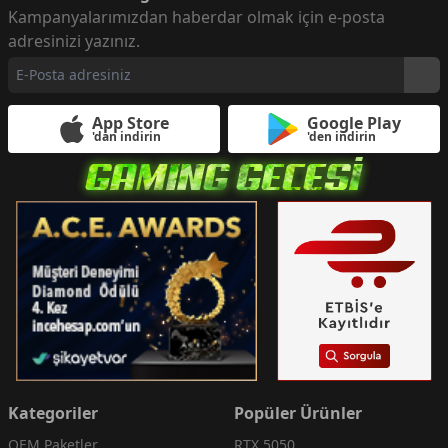
Kampanyalarımızdan haberdar olmak için e-posta
adresinizi yazınız.
App Store
Google Play
'dan indirin
'den indirin
Kategoriler
Popüler Ürünler
OEM Paketler
RTX 5050