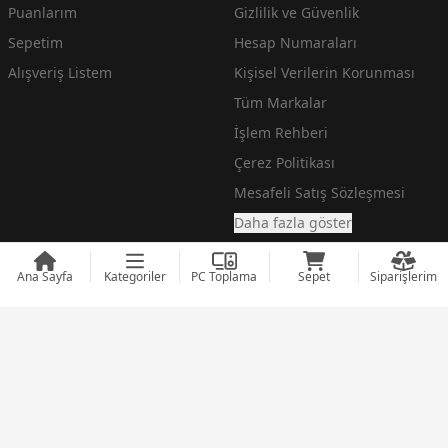
Puanlarım
Gizlilik ve Güvenlik
Sepetim
Hesap Numaraları
Alışveriş Listem
Kişisel Verilerin Korunması
Tüm Markalar
İşlem Rehberi
Çerez Politikası
Mesafeli Satış Sözleşmesi
Daha fazla göster
Ana Sayfa
Kategoriler
PC Toplama
Sepet
Siparişlerim
En Ucuz Teknoloji Fiyatlarını arayanlara incehesap.com
© 2008 - 2026
incehesap.com
Designed by
zendizayn.com