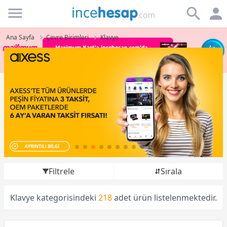
Incehesap
Ana Sayfa
Çevre Birimleri
Klavye
Filtrele
Sırala
Klavye kategorisindeki
218
adet ürün listelenmektedir.