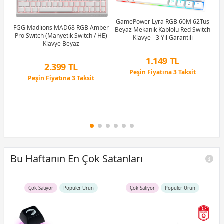
GamePower Lyra RGB 60M 62Tuş
G
ye
FGG Madlions MAD68 RGB Amber
Beyaz Mekanik Kablolu Red Switch
M
Pro Switch (Manyetik Switch / HE)
Klavye - 3 Yıl Garantili
Klavye Beyaz
1.149 TL
2.399 TL
Peşin Fiyatına 3 Taksit
Peşin Fiyatına 3 Taksit
12 Ay x 135 TL taksitle
12 Ay x 282 TL taksitle
Peşin Fiyatına 3 Taksit
Peşin Fiyatına 3 Taksit
Bu Haftanın En Çok Satanları
Çok Satıyor
Popüler Ürün
Çok Satıyor
Popüler Ürün