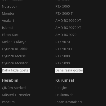
Notebook
RTX 5060
Monitör
RTX 5060 Ti
Anakart
AMD RX 9060 XT
İşlemci
AMD RX 9070 XT
Ekran Kartı
AMD RX 9070
Mekanik Klavye
RTX 5070
Oyuncu Kulaklık
RTX 5070 Ti
Oyuncu Mouse
RTX 5080
Oyuncu Monitör
RTX 5090
Daha fazla göster
Daha fazla göster
Hesabım
Kurumsal
Çözüm Merkezi
İletişim
Müşteri Hizmetleri
Hakkımızda
Panelim
İnsan Kaynakları