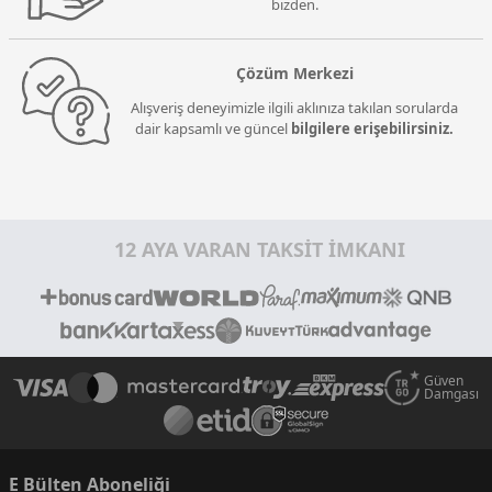
bizden.
Çözüm Merkezi
Alışveriş deneyimizle ilgili aklınıza takılan sorularda
dair kapsamlı ve güncel
bilgilere erişebilirsiniz.
12 AYA VARAN TAKSİT İMKANI
Güven
Damgası
E Bülten Aboneliği