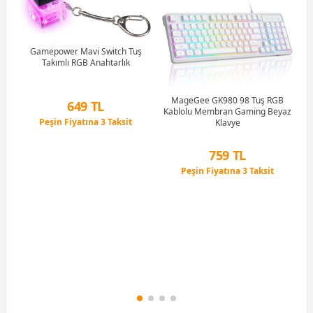
R5
u)
)
Gamepower Mavi Switch Tuş
Takımlı RGB Anahtarlık
Li
MageGee GK980 98 Tuş RGB
649 TL
Kablolu Membran Gaming Beyaz
Peşin Fiyatına 3 Taksit
Klavye
12 Ay x 76 TL taksitle
Peşin Fiyatına 3 Taksit
759 TL
Peşin Fiyatına 3 Taksit
12 Ay x 89 TL taksitle
Peşin Fiyatına 3 Taksit