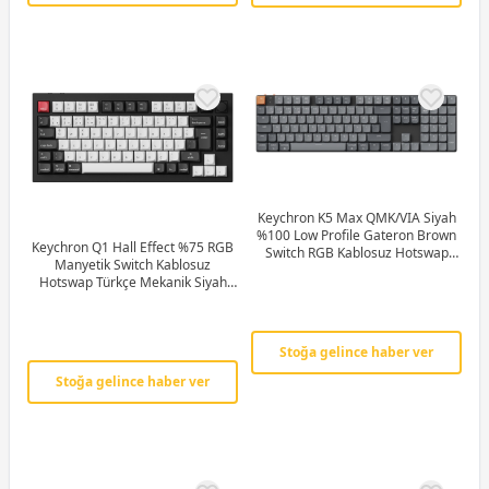
Keychron K5 Max QMK/VIA Siyah
%100 Low Profile Gateron Brown
Keychron Q1 Hall Effect %75 RGB
Switch RGB Kablosuz Hotswap
Manyetik Switch Kablosuz
Mekanik Gaming (Oyuncu) Klavye -
Hotswap Türkçe Mekanik Siyah
K5M-H3-TR
Beyaz Gaming (Oyuncu) Klavye -
Q1H-M1-TR
Stoğa gelince haber ver
Stoğa gelince haber ver