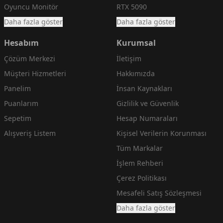
Oyuncu Monitör
RTX 5090
Daha fazla göster
Daha fazla göster
Hesabım
Kurumsal
Çözüm Merkezi
İletişim
Müşteri Hizmetleri
Hakkımızda
Panelim
İnsan Kaynakları
Puanlarım
Gizlilik ve Güvenlik
Sepetim
Hesap Numaraları
Alışveriş Listem
Kişisel Verilerin Korunması
Tüm Markalar
İşlem Rehberi
Çerez Politikası
Mesafeli Satış Sözleşmesi
Daha fazla göster