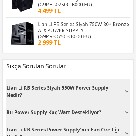
(G9P.EG0750G.B000.EU)
4.499 TL
Lian Li RB Series Siyah 750W 80+ Bronze
ATX POWER SUPPLY
(G9P.RB0750B.B000.EU)
2.999 TL
Sıkça Sorulan Sorular
Lian Li RB Series Siyah 550W Power Supply
Nedir?
Lian Li RB Series Siyah 550W Power Supply,
Bu Power Supply Kaç Watt Destekliyor?
bilgisayar sistemleri için ihtiyaç duyulan elektrik
gücünü sağlayan bir güç kaynağıdır. 80+ Bronze
Lian Li RB Series Siyah 550W Power Supply, toplamda
sertifikalı olması, yüksek verimlilikle çalıştığını
Lian Li RB Series Power Supply'nin Fan Özelliği
550 Watt çıkış gücü sunar. Bu kapasite, çoğu orta
gösterir. Bu özellik, enerji tasarrufu sağlarken
düzey bilgisayar sistemi için yeterlidir ve güvenilir