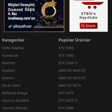
Kategoriler
Popüler Ürünler
OEM Paketler
RTX 5050
Notebook
RTX 5060
Monitör
RTX 5060 Ti
Anakart
AMD RX 9060 XT
İşlemci
AMD RX 9070 XT
Ekran Kartı
AMD RX 9070
Mekanik Klavye
RTX 5070
Oyuncu Kulaklık
RTX 5070 Ti
Oyuncu Mouse
RTX 5080