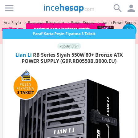
Incehesap
Ana Sayfa
Bilgisayar Bileşenleri
Power Supply
Lian Li Power Supply
Paraf Karta Peşin Fiyatına 3 Taksit
Popüler Ürün
Lian Li
RB Series Siyah 550W 80+ Bronze ATX
POWER SUPPLY (G9P.RB0550B.B000.EU)
PEŞİN
FİYATINA
3 TAKSİT