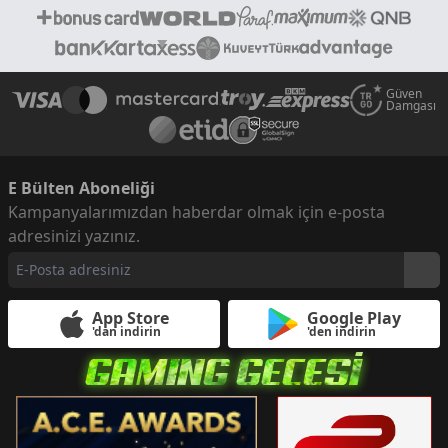
Güven
Damgası
E Bülten Aboneliği
Kampanyalarımızdan haberdar olmak için e-posta
adresinizi yazınız.
App Store
Google Play
'dan indirin
'den indirin