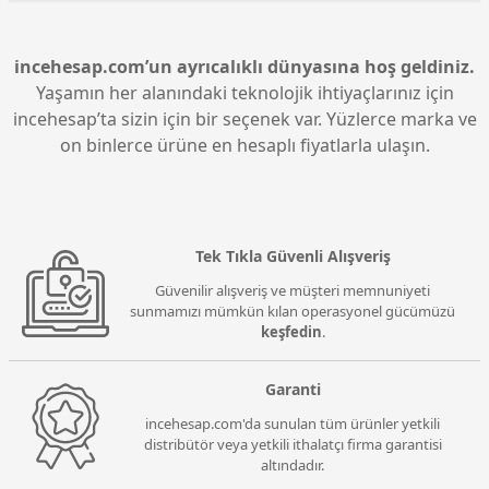
güçlü ve stabil bir enerji kaynağı sunar. Bu, özellikle
grafik kartları ve işlemci gibi yüksek güç gereksinimi
olan bileşenler için önemlidir.
incehesap.com’un ayrıcalıklı dünyasına hoş geldiniz.
Yaşamın her alanındaki teknolojik ihtiyaçlarınız için
incehesap’ta sizin için bir seçenek var. Yüzlerce marka ve
on binlerce ürüne en hesaplı fiyatlarla ulaşın.
Tek Tıkla Güvenli Alışveriş
Güvenilir alışveriş ve müşteri memnuniyeti
sunmamızı mümkün kılan operasyonel gücümüzü
keşfedin
.
Garanti
incehesap.com'da sunulan tüm ürünler yetkili
distribütör veya yetkili ithalatçı firma garantisi
altındadır.