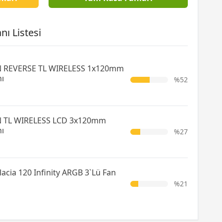
nı Listesi
AN REVERSE TL WIRELESS 1x120mm
ı
%52
AN TL WIRELESS LCD 3x120mm
ı
%27
cia 120 Infinity ARGB 3`Lü Fan
%21