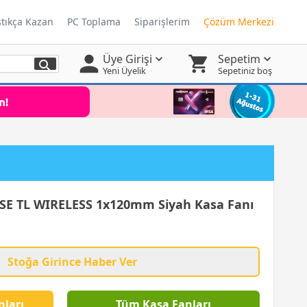
ştıkça Kazan
PC Toplama
Siparişlerim
Çözüm Merkezi
Üye Girişi
Sepetim
Yeni Üyelik
Sepetiniz boş
E TL WIRELESS 1x120mm Siyah Kasa Fanı
Stoğa Girince Haber Ver
nları
Tüm Kasa Fanları