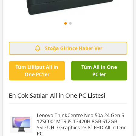
Stoğa Girince Haber Ver
Tüm Lilliput All in
Tüm All in One
One PC'ler
PC'ler
En Çok Satılan All in One PC Listesi
Lenovo ThinkCentre Neo 50a 24 Gen 5
12SC001MTR i5-13420H 8GB 512GB
SSD UHD Graphics 23.8″ FHD All in One
PC