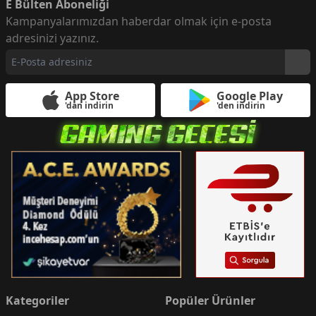
E Bülten Aboneliği
Kampanyalarımızdan haberdar olmak için e-posta
adresinizi yazınız.
App Store
Google Play
'dan indirin
'den indirin
Kategoriler
Popüler Ürünler