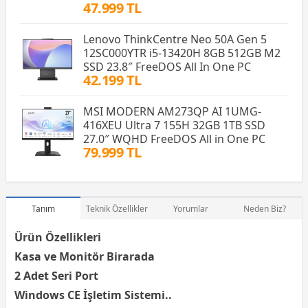
47.999 TL
Lenovo ThinkCentre Neo 50A Gen 5
12SC000YTR i5-13420H 8GB 512GB M2
SSD 23.8″ FreeDOS All In One PC
42.199 TL
MSI MODERN AM273QP AI 1UMG-
416XEU Ultra 7 155H 32GB 1TB SSD
27.0″ WQHD FreeDOS All in One PC
79.999 TL
Tanım
Teknik Özellikler
Yorumlar
Neden Biz?
Ürün Özellikleri
Kasa
ve Monitör Birarada
2 Adet Seri Port
Windows CE İşletim Sistemi..