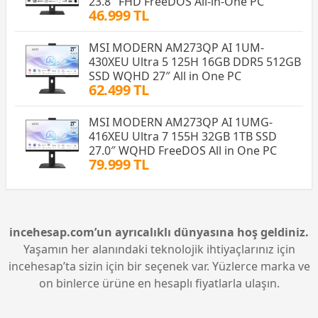
23.8″ FHD FreeDOS All-in-One PC
46.999 TL
MSI MODERN AM273QP AI 1UM-
430XEU Ultra 5 125H 16GB DDR5 512GB
SSD WQHD 27″ All in One PC
62.499 TL
MSI MODERN AM273QP AI 1UMG-
416XEU Ultra 7 155H 32GB 1TB SSD
27.0″ WQHD FreeDOS All in One PC
79.999 TL
incehesap.com’un ayrıcalıklı dünyasına hoş geldiniz.
Yaşamın her alanındaki teknolojik ihtiyaçlarınız için
incehesap’ta sizin için bir seçenek var. Yüzlerce marka ve
on binlerce ürüne en hesaplı fiyatlarla ulaşın.