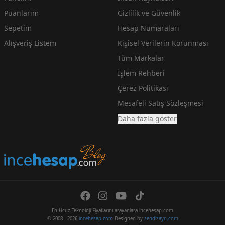
Puanlarım
Gizlilik ve Güvenlik
Sepetim
Hesap Numaraları
Alışveriş Listem
Kişisel Verilerin Korunması
Tüm Markalar
İşlem Rehberi
Çerez Politikası
Mesafeli Satış Sözleşmesi
Daha fazla göster
En Ucuz Teknoloji Fiyatlarını arayanlara incehesap.com
© 2008 - 2026
incehesap.com
Designed by
zendizayn.com