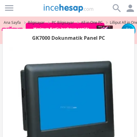
Incehesap
Ana Sayfa
Bilgisayar
PC Bilgisayar
All in One PC
Lilliput All in O
GK7000 Dokunmatik Panel PC