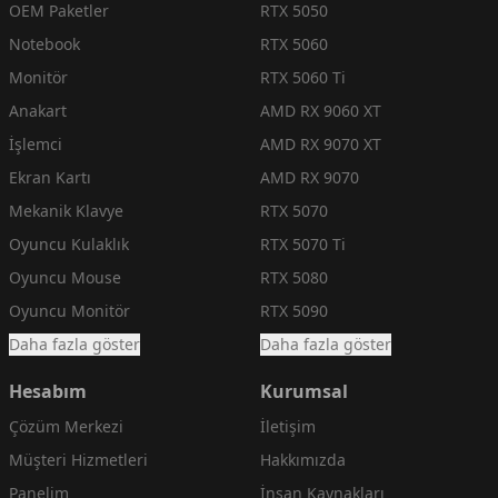
OEM Paketler
RTX 5050
Notebook
RTX 5060
Monitör
RTX 5060 Ti
Anakart
AMD RX 9060 XT
İşlemci
AMD RX 9070 XT
Ekran Kartı
AMD RX 9070
Mekanik Klavye
RTX 5070
Oyuncu Kulaklık
RTX 5070 Ti
Oyuncu Mouse
RTX 5080
Oyuncu Monitör
RTX 5090
Daha fazla göster
Daha fazla göster
Hesabım
Kurumsal
Çözüm Merkezi
İletişim
Müşteri Hizmetleri
Hakkımızda
Panelim
İnsan Kaynakları