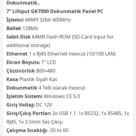
Dokunmatik..
7” Lilliput GK7000 Dokunmatik Panel PC
İşlemci
ARM9 32bit 400MHz
Bellek
128Mb
Sabit Disk
64MB Flash ROM (SD-Card input for
additional storage)
Ethernet
1 x RJ45 Ethernet mevcut (10/100 LAN)
Ekran Boyutu
7" LCD
Çözünürlük
800×480
Kasa
Plastik Siyah Kas
Dokunmatik
4 Telli olarak mevcut
İşletim Sistemi
Windows CE 5.0
Giriş Voltajı
DC 12V
Giriş/Çıkış Portları
3x USB 1.1,
1x RS232,
1x RS485,
1x
RJ45, 1x 3.5mm Ses Çıkışı
Çalışma Sıcaklığı
-20 to 60