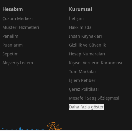
Hesabım
Kurumsal
Çözüm Merkezi
İletişim
Müşteri Hizmetleri
Hakkımızda
Panelim
İnsan Kaynakları
Puanlarım
Gizlilik ve Güvenlik
Sepetim
Hesap Numaraları
Alışveriş Listem
Kişisel Verilerin Korunması
Tüm Markalar
İşlem Rehberi
Çerez Politikası
Mesafeli Satış Sözleşmesi
Daha fazla göster