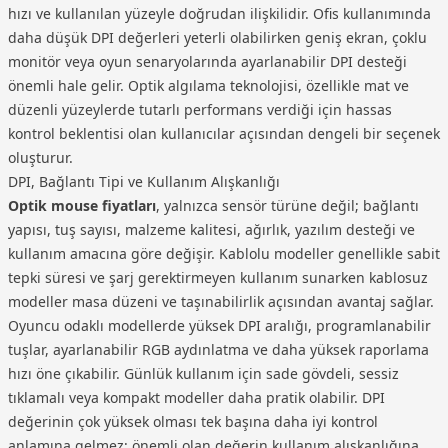
hızı ve kullanılan yüzeyle doğrudan ilişkilidir. Ofis kullanımında
daha düşük DPI değerleri yeterli olabilirken geniş ekran, çoklu
monitör veya oyun senaryolarında ayarlanabilir DPI desteği
önemli hale gelir. Optik algılama teknolojisi, özellikle mat ve
düzenli yüzeylerde tutarlı performans verdiği için hassas
kontrol beklentisi olan kullanıcılar açısından dengeli bir seçenek
oluşturur.
DPI, Bağlantı Tipi ve Kullanım Alışkanlığı
Optik mouse fiyatları
, yalnızca sensör türüne değil; bağlantı
yapısı, tuş sayısı, malzeme kalitesi, ağırlık, yazılım desteği ve
kullanım amacına göre değişir. Kablolu modeller genellikle sabit
tepki süresi ve şarj gerektirmeyen kullanım sunarken kablosuz
modeller masa düzeni ve taşınabilirlik açısından avantaj sağlar.
Oyuncu odaklı modellerde yüksek DPI aralığı, programlanabilir
tuşlar, ayarlanabilir RGB aydınlatma ve daha yüksek raporlama
hızı öne çıkabilir. Günlük kullanım için sade gövdeli, sessiz
tıklamalı veya kompakt modeller daha pratik olabilir. DPI
değerinin çok yüksek olması tek başına daha iyi kontrol
anlamına gelmez; önemli olan değerin kullanım alışkanlığına