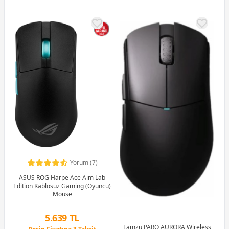
Yorum (7)
ASUS ROG Harpe Ace Aim Lab
Edition Kablosuz Gaming (Oyuncu)
Mouse
5.639 TL
Peşin Fiyatına 3 Taksit
Lamzu PARO AURORA Wireless