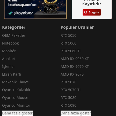
Kategoriler
Popüler Ürünler
OEM Paketler
RTX 5050
Notebook
RTX 5060
Monitör
RTX 5060 Ti
Anakart
AMD RX 9060 XT
İşlemci
AMD RX 9070 XT
Ekran Kartı
AMD RX 9070
Mekanik Klavye
RTX 5070
Oyuncu Kulaklık
RTX 5070 Ti
Oyuncu Mouse
RTX 5080
Oyuncu Monitör
RTX 5090
Daha fazla göster
Daha fazla göster