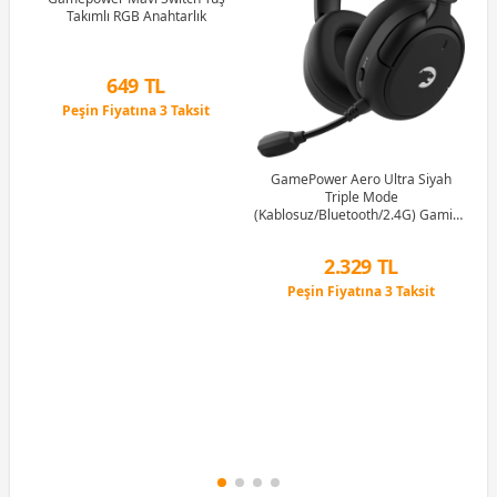
tch
Takımlı RGB Anahtarlık
G
1M
649 TL
Peşin Fiyatına 3 Taksit
12 Ay x 76 TL taksitle
Peşin Fiyatına 3 Taksit
GamePower Aero Ultra Siyah
Triple Mode
(Kablosuz/Bluetooth/2.4G) Gaming
(Oyuncu) Kulaklık
2.329 TL
Peşin Fiyatına 3 Taksit
12 Ay x 274 TL taksitle
Peşin Fiyatına 3 Taksit