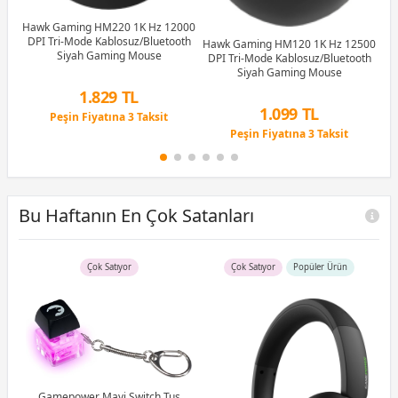
Hawk Gaming HM220 1K Hz 12000
Ha
2.0
DPI Tri-Mode Kablosuz/Bluetooth
D
Hawk Gaming HM120 1K Hz 12500
Siyah Gaming Mouse
DPI Tri-Mode Kablosuz/Bluetooth
Siyah Gaming Mouse
1.829 TL
Peşin Fiyatına 3 Taksit
1.099 TL
12 Ay x 215 TL taksitle
Peşin Fiyatına 3 Taksit
Peşin Fiyatına 3 Taksit
12 Ay x 129 TL taksitle
Peşin Fiyatına 3 Taksit
Bu Haftanın En Çok Satanları
Çok Satıyor
Çok Satıyor
Popüler Ürün
uş
Gamepower Mavi Switch Tuş