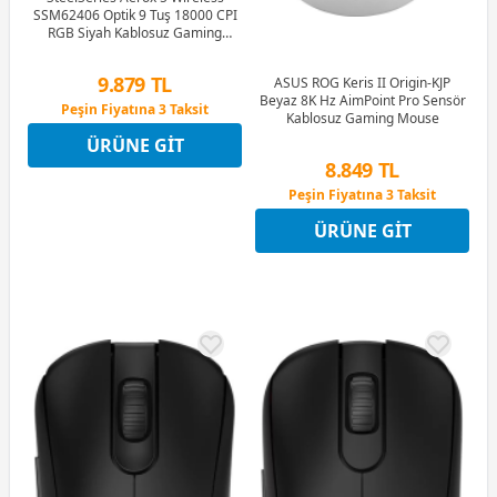
SSM62406 Optik 9 Tuş 18000 CPI
RGB Siyah Kablosuz Gaming
(Oyuncu) Mouse
9.879 TL
ASUS ROG Keris II Origin-KJP
Peşin Fiyatına 3 Taksit
Beyaz 8K Hz AimPoint Pro Sensör
12 Ay x 1.162 TL taksitle
Kablosuz Gaming Mouse
Peşin Fiyatına 3 Taksit
ÜRÜNE GIT
8.849 TL
Peşin Fiyatına 3 Taksit
12 Ay x 1.041 TL taksitle
Peşin Fiyatına 3 Taksit
ÜRÜNE GIT