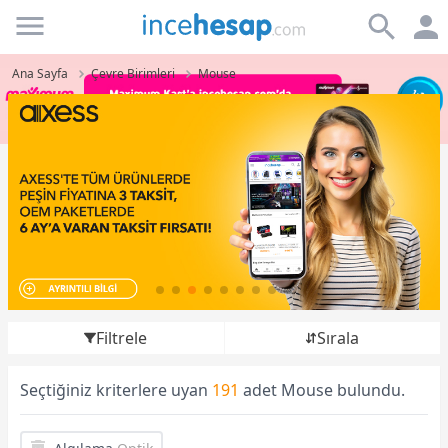
Incehesap
Ana Sayfa
Çevre Birimleri
Mouse
Filtrele
Sırala
Seçtiğiniz kriterlere uyan
191
adet Mouse bulundu.