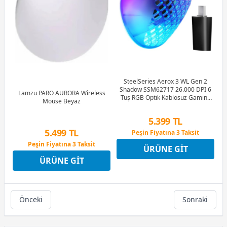
SteelSeries Aerox 3 WL Gen 2
Shadow SSM62717 26.000 DPI 6
Lamzu PARO AURORA Wireless
Tuş RGB Optik Kablosuz Gaming
Mouse Beyaz
(Oyuncu) Mouse
5.399 TL
Peşin Fiyatına 3 Taksit
5.499 TL
12 Ay x 635 TL taksitle
Peşin Fiyatına 3 Taksit
Peşin Fiyatına 3 Taksit
12 Ay x 647 TL taksitle
ÜRÜNE GIT
Peşin Fiyatına 3 Taksit
ÜRÜNE GIT
Önceki
Sonraki