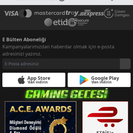
Güven
Damgası
E Bülten Aboneliği
Kampanyalarımızdan haberdar olmak için e-posta
adresinizi yazınız.
App Store
Google Play
'dan indirin
'den indirin