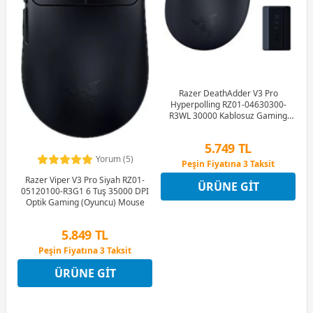
Razer DeathAdder V3 Pro
Hyperpolling RZ01-04630300-
R3WL 30000 Kablosuz Gaming
(Oyuncu) Mouse
5.749 TL
Peşin Fiyatına 3 Taksit
Yorum (5)
12 Ay x 676 TL taksitle
Peşin Fiyatına 3 Taksit
Razer Viper V3 Pro Siyah RZ01-
ÜRÜNE GIT
05120100-R3G1 6 Tuş 35000 DPI
Optik Gaming (Oyuncu) Mouse
5.849 TL
Peşin Fiyatına 3 Taksit
12 Ay x 688 TL taksitle
Peşin Fiyatına 3 Taksit
ÜRÜNE GIT