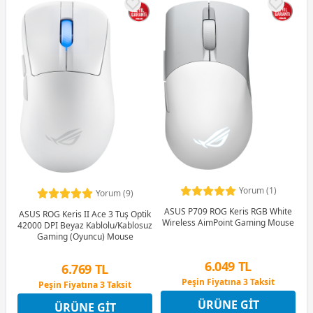
Yorum (1)
Yorum (9)
ASUS P709 ROG Keris RGB White
ASUS ROG Keris II Ace 3 Tuş Optik
Wireless AimPoint Gaming Mouse
42000 DPI Beyaz Kablolu/Kablosuz
Gaming (Oyuncu) Mouse
6.049 TL
6.769 TL
Peşin Fiyatına 3 Taksit
Peşin Fiyatına 3 Taksit
12 Ay x 712 TL taksitle
12 Ay x 796 TL taksitle
Peşin Fiyatına 3 Taksit
Peşin Fiyatına 3 Taksit
ÜRÜNE GIT
ÜRÜNE GIT