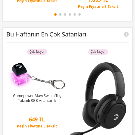
12 Ay x 215 TL taksitle
Peşin Fiyatına 3 Taksit
Peşin Fiyatına 3 Taksit
12 Ay x 129 TL taksitle
Peşin Fiyatına 3 Taksit
Bu Haftanın En Çok Satanları
Çok Satıyor
Çok Satıyor
uş
Gamepower Mavi Switch Tuş
tch
Takımlı RGB Anahtarlık
G
1M
649 TL
Peşin Fiyatına 3 Taksit
12 Ay x 76 TL taksitle
Peşin Fiyatına 3 Taksit