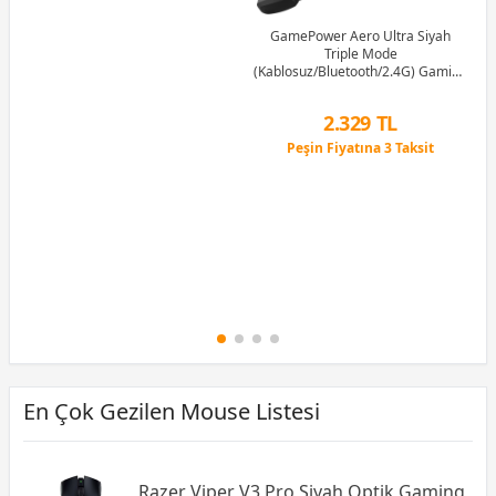
GamePower Aero Ultra Siyah
Triple Mode
(Kablosuz/Bluetooth/2.4G) Gaming
(Oyuncu) Kulaklık
2.329 TL
Peşin Fiyatına 3 Taksit
12 Ay x 274 TL taksitle
Peşin Fiyatına 3 Taksit
En Çok Gezilen Mouse Listesi
Razer Viper V3 Pro Siyah Optik Gaming