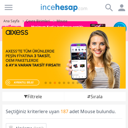
Incehesap
Ana Sayfa
Çevre Birimleri
Mouse
Filtrele
Sırala
Seçtiğiniz kriterlere uyan
187
adet Mouse bulundu.