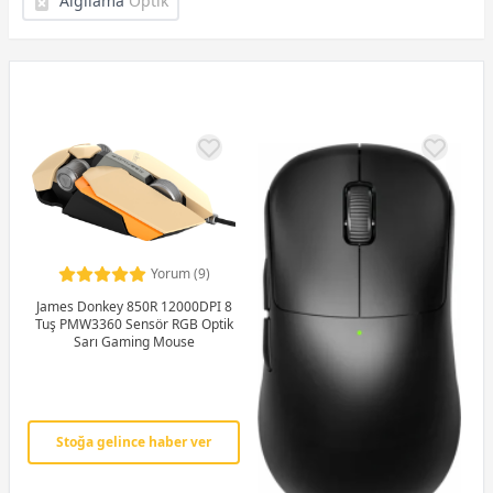
Algılama
Optik
Yorum (9)
James Donkey 850R 12000DPI 8
Tuş PMW3360 Sensör RGB Optik
Sarı Gaming Mouse
Stoğa gelince haber ver