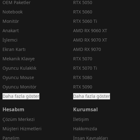
OEM Paketler
RTX 5050
Notebook
RTX 5060
Monitör
RTX 5060 Ti
Anakart
AMD RX 9060 XT
İşlemci
AMD RX 9070 XT
Ekran Kartı
AMD RX 9070
Mekanik Klavye
RTX 5070
Oyuncu Kulaklık
RTX 5070 Ti
Oyuncu Mouse
RTX 5080
Oyuncu Monitör
RTX 5090
Daha fazla göster
Daha fazla göster
Hesabım
Kurumsal
Çözüm Merkezi
İletişim
Müşteri Hizmetleri
Hakkımızda
Panelim
İnsan Kaynakları