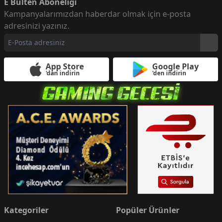
E Bülten Aboneliği
Kampanyalarımızdan haberdar olmak için e-posta
adresinizi yazınız.
App Store
Google Play
'dan indirin
'den indirin
Kategoriler
Popüler Ürünler