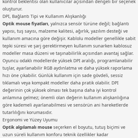
kontrol beklentisi olan kullanıcılar açısından dengeli bir seçenek
oluşturur.
DPI, Bağlantı Tipi ve Kullanım Alışkanlığı
Optik mouse fiyatları
, yalnızca sensör türüne değil; bağlantı
yapısı, tuş sayısı, malzeme kalitesi, ağırlık, yazılım desteği ve
kullanım amacına göre değişir. Kablolu modeller genellikle sabit
tepki süresi ve şarj gerektirmeyen kullanım sunarken kablosuz
modeller masa düzeni ve taşınabilirlik açısından avantaj sağlar.
Oyuncu odaklı modellerde yüksek DPI aralığı, programlanabilir
tuşlar, ayarlanabilir RGB aydınlatma ve daha yüksek raporlama
hızı öne çıkabilir. Günlük kullanım için sade gövdeli, sessiz
tıklamalı veya kompakt modeller daha pratik olabilir. DPI
değerinin çok yüksek olması tek başına daha iyi kontrol
anlamına gelmez; önemli olan değerin kullanım alışkanlığına
göre kademeli ayarlanabilmesi ve sensörün ani hareketlerde
tutarlılığını korumasıdır.
Ergonomi ve Yüzey Uyumu
Optik algılamalı mouse
seçerken el boyutu, tutuş biçimi ve
uzun süreli kullanım konforu teknik özellikler kadar