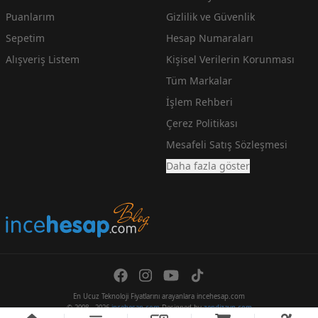
Puanlarım
Gizlilik ve Güvenlik
Sepetim
Hesap Numaraları
Alışveriş Listem
Kişisel Verilerin Korunması
Tüm Markalar
İşlem Rehberi
Çerez Politikası
Mesafeli Satış Sözleşmesi
Daha fazla göster
En Ucuz Teknoloji Fiyatlarını arayanlara incehesap.com
© 2008 - 2026
incehesap.com
Designed by
zendizayn.com