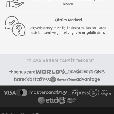
bizden.
Çözüm Merkezi
Alışveriş deneyimizle ilgili aklınıza takılan sorularda
dair kapsamlı ve güncel
bilgilere erişebilirsiniz.
12 AYA VARAN TAKSİT İMKANI
Güven
Damgası