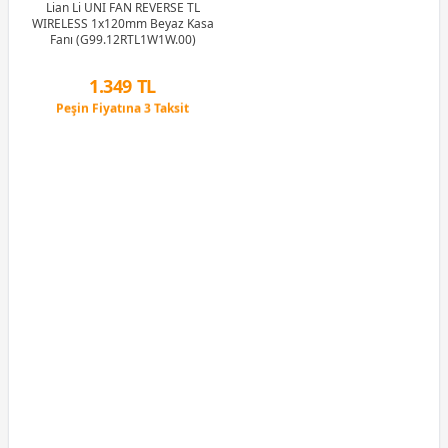
Lian Li UNI FAN REVERSE TL
Peşin Fiyatına 3 Taksit
WIRELESS 1x120mm Beyaz Kasa
Fanı (G99.12RTL1W1W.00)
1.349 TL
Peşin Fiyatına 3 Taksit
12 Ay x 159 TL taksitle
Peşin Fiyatına 3 Taksit