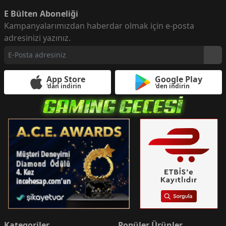
E Bülten Aboneliği
Kampanyalarımızdan haberdar olmak için e-posta
adresinizi yazınız.
App Store
Google Play
'dan indirin
'den indirin
Kategoriler
Popüler Ürünler