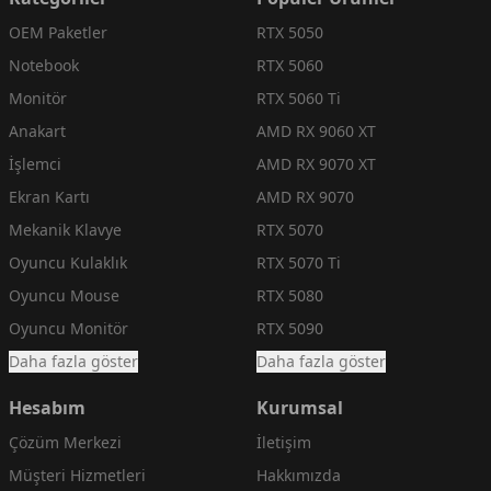
OEM Paketler
RTX 5050
Notebook
RTX 5060
Monitör
RTX 5060 Ti
Anakart
AMD RX 9060 XT
İşlemci
AMD RX 9070 XT
Ekran Kartı
AMD RX 9070
Mekanik Klavye
RTX 5070
Oyuncu Kulaklık
RTX 5070 Ti
Oyuncu Mouse
RTX 5080
Oyuncu Monitör
RTX 5090
Daha fazla göster
Daha fazla göster
Hesabım
Kurumsal
Çözüm Merkezi
İletişim
Müşteri Hizmetleri
Hakkımızda