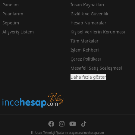
Panelim
İnsan Kaynakları
Puanlarım
Gizlilik ve Güvenlik
Sepetim
Hesap Numaraları
Alışveriş Listem
Kişisel Verilerin Korunması
Tüm Markalar
İşlem Rehberi
Çerez Politikası
Mesafeli Satış Sözleşmesi
Daha fazla göster
En Ucuz Teknoloji Fiyatlarını arayanlara incehesap.com