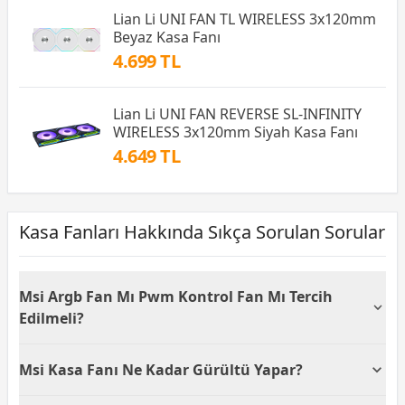
Lian Li UNI FAN TL WIRELESS 3x120mm
Beyaz Kasa Fanı
4.699 TL
Lian Li UNI FAN REVERSE SL-INFINITY
WIRELESS 3x120mm Siyah Kasa Fanı
4.649 TL
Kasa Fanları Hakkında Sıkça Sorulan Sorular
Msi Argb Fan Mı Pwm Kontrol Fan Mı Tercih
Edilmeli?
MSI ARGB fanlar estetik ve aydınlatma seçenekleriyle
Msi Kasa Fanı Ne Kadar Gürültü Yapar?
öne çıkarken PWM kontrol fanlar sessizlik ve
performans dengesi sunar. Eğer görsellik ön
MSI kasa fanı modelleri genellikle düşük gürültü