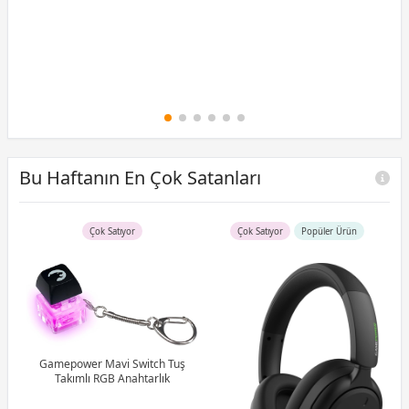
Bu Haftanın En Çok Satanları
Çok Satıyor
Çok Satıyor
Popüler Ürün
B)
Ram
Gamepower Mavi Switch Tuş
Takımlı RGB Anahtarlık
G