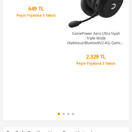
1M
649 TL
Peşin Fiyatına 3 Taksit
12 Ay x 76 TL taksitle
Peşin Fiyatına 3 Taksit
GamePower Aero Ultra Siyah
Triple Mode
(Kablosuz/Bluetooth/2.4G) Gaming
(Oyuncu) Kulaklık
2.329 TL
Peşin Fiyatına 3 Taksit
12 Ay x 274 TL taksitle
Peşin Fiyatına 3 Taksit