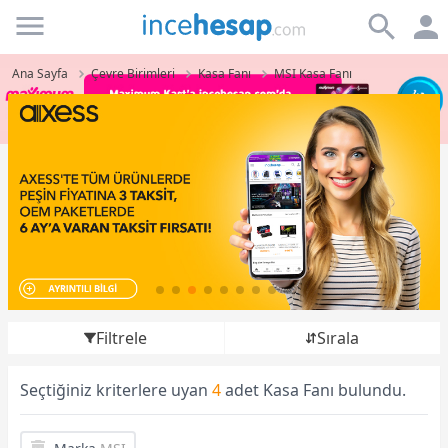
Incehesap
Ana Sayfa
Çevre Birimleri
Kasa Fanı
MSI Kasa Fanı
Filtrele
Sırala
Seçtiğiniz kriterlere uyan
4
adet Kasa Fanı bulundu.