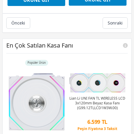
Önceki
Sonraki
En Çok Satılan Kasa Fanı
Popüler Ürün
Lian Li UNI FAN TL WIRELESS LCD
3x120mm Beyaz Kasa Fanı
(G99.12TLLCD1W3W.00)
6.599 TL
Peşin Fiyatına 3 Taksit
12 Ay x 776 TL taksitle