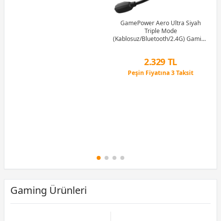
12 Ay x 76 TL taksitle
Peşin Fiyatına 3 Taksit
GamePower Aero Ultra Siyah
Triple Mode
(Kablosuz/Bluetooth/2.4G) Gaming
(Oyuncu) Kulaklık
2.329 TL
Peşin Fiyatına 3 Taksit
12 Ay x 274 TL taksitle
Peşin Fiyatına 3 Taksit
Gaming Ürünleri