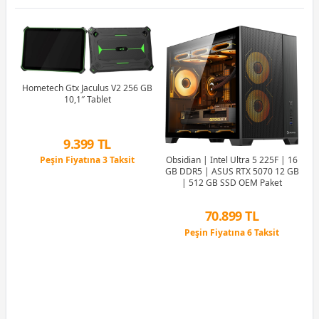
Hometech Gtx Jaculus V2 256 GB
10,1″ Tablet
9.399 TL
AO
Peşin Fiyatına 3 Taksit
Obsidian | Intel Ultra 5 225F | 16
2GB
Fas
6 Ay x 1.802 TL taksitle
GB DDR5 | ASUS RTX 5070 12 GB
Peşin Fiyatına 3 Taksit
| 512 GB SSD OEM Paket
70.899 TL
Peşin Fiyatına 6 Taksit
12 Ay x 8.340 TL taksitle
Peşin Fiyatına 6 Taksit