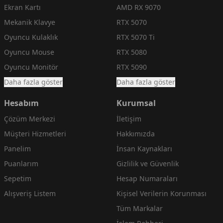
Ekran Kartı
AMD RX 9070
Mekanik Klavye
RTX 5070
Oyuncu Kulaklık
RTX 5070 Ti
Oyuncu Mouse
RTX 5080
Oyuncu Monitör
RTX 5090
Daha fazla göster
Daha fazla göster
Hesabım
Kurumsal
Çözüm Merkezi
İletişim
Müşteri Hizmetleri
Hakkımızda
Panelim
İnsan Kaynakları
Puanlarım
Gizlilik ve Güvenlik
Sepetim
Hesap Numaraları
Alışveriş Listem
Kişisel Verilerin Korunması
Tüm Markalar