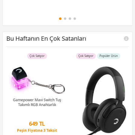
Bu Haftanın En Çok Satanları
Çok Satıyor
Çok Satıyor
Popüler Ürün
B)
Ram
Gamepower Mavi Switch Tuş
Takımlı RGB Anahtarlık
G
1M
649 TL
Peşin Fiyatına 3 Taksit