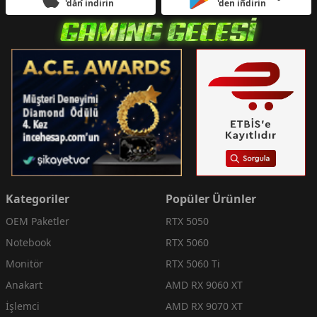
'dan indirin
'den indirin
Kategoriler
Popüler Ürünler
OEM Paketler
RTX 5050
Notebook
RTX 5060
Monitör
RTX 5060 Ti
Anakart
AMD RX 9060 XT
İşlemci
AMD RX 9070 XT