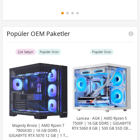
Popüler OEM Paketler
Çok Satıyor
Popüler Ürün
Popüler Ürün
Lancea - AGK | AMD Ryzen 5
7500F | 16 GB DDR5 | GIGABYTE
Majesty Bronz | AMD Ryzen 7
RTX 5060 8 GB | 500 GB SSD OEM
7800X3D | 16 GB DDR5 |
Paket
GIGABYTE RTX 5070 12 GB | 1 TB
7