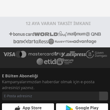
12 AYA VARAN TAKSİT İMKANI
Güven
Damgası
E Bülten Aboneliği
Kampanyalarımızdan haberdar olmak için e-posta
adresinizi yazınız.
App Store
Google Play