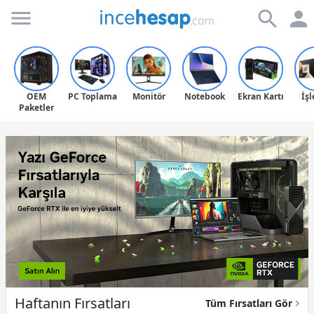
Incehesap
OEM
PC Toplama
Monitör
Notebook
Ekran Kartı
İş
Paketler
Haftanın Fırsatları
Tüm Fırsatları Gör