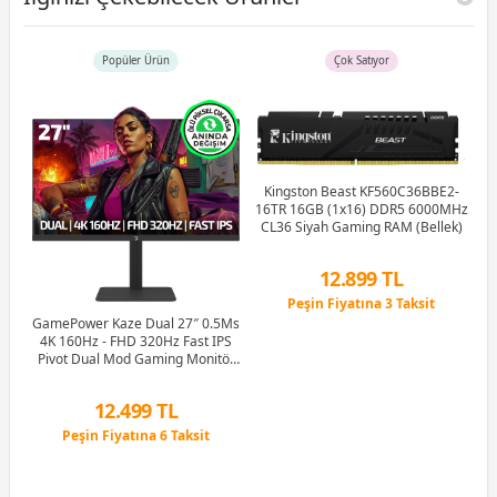
Popüler Ürün
Çok Satıyor
Kingston Beast KF560C36BBE2-
16TR 16GB (1x16) DDR5 6000MHz
G
CL36 Siyah Gaming RAM (Bellek)
M
12.899 TL
Peşin Fiyatına 3 Taksit
12 Ay x 1.517 TL taksitle
GamePower Kaze Dual 27″ 0.5Ms
5Hz
Peşin Fiyatına 3 Taksit
4K 160Hz - FHD 320Hz Fast IPS
Pivot Dual Mod Gaming Monitör
(Ölü Pikselde Anında Değişim)
12.499 TL
Peşin Fiyatına 6 Taksit
12 Ay x 1.470 TL taksitle
Peşin Fiyatına 6 Taksit