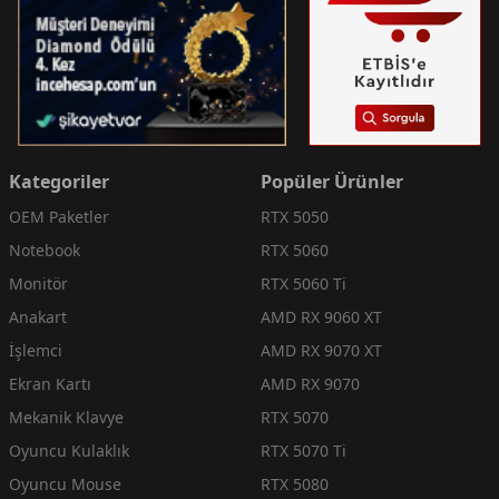
Kategoriler
Popüler Ürünler
OEM Paketler
RTX 5050
Notebook
RTX 5060
Monitör
RTX 5060 Ti
Anakart
AMD RX 9060 XT
İşlemci
AMD RX 9070 XT
Ekran Kartı
AMD RX 9070
Mekanik Klavye
RTX 5070
Oyuncu Kulaklık
RTX 5070 Ti
Oyuncu Mouse
RTX 5080