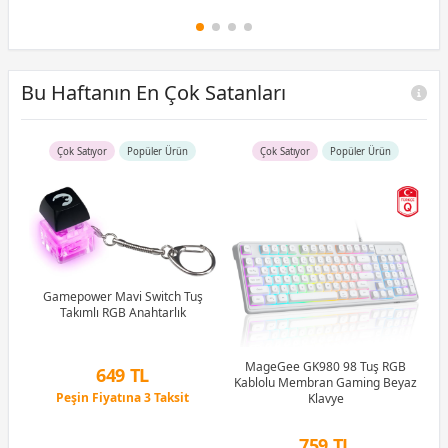
Bu Haftanın En Çok Satanları
Çok Satıyor
Popüler Ürün
Çok Satıyor
Popüler Ürün
R5
u)
)
Gamepower Mavi Switch Tuş
Takımlı RGB Anahtarlık
Li
MageGee GK980 98 Tuş RGB
649 TL
Kablolu Membran Gaming Beyaz
Peşin Fiyatına 3 Taksit
Klavye
12 Ay x 76 TL taksitle
Peşin Fiyatına 3 Taksit
759 TL