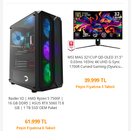
e
MSI MAG 321CUP QD-OLED 31.5″
0.03ms 165Hz 4K UHD G-Sync
Sp
1700R Curved Gaming (Oyuncu)
Monitör
39.999 TL
Peşin Fiyatına 3 Taksit
12 Ay x 4.705 TL taksitle
Peşin Fiyatına 3 Taksit
Raider V2 | AMD Ryzen 5 7500F |
16 GB DDR5 | ASUS RTX 5060 TI 8
GB | 1 TB SSD OEM Paket
61.999 TL
Peşin Fiyatına 6 Taksit