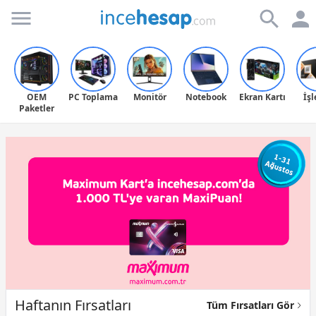
Incehesap
OEM
PC Toplama
Monitör
Notebook
Ekran Kartı
İş
Paketler
Haftanın Fırsatları
Tüm Fırsatları Gör