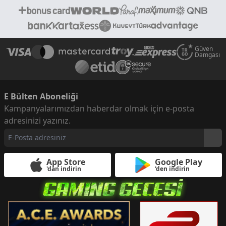
Güven
Damgası
E Bülten Aboneliği
Kampanyalarımızdan haberdar olmak için e-posta
adresinizi yazınız.
App Store
Google Play
'dan indirin
'den indirin