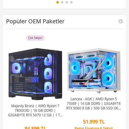
12 Ay x 7.293 TL taksitle
Peşin Fiyatına 6 Taksit
Popüler OEM Paketler
Çok Satıyor
Lancea - AGK | AMD Ryzen 5
7500F | 16 GB DDR5 | GIGABYTE
Majesty Bronz | AMD Ryzen 7
RTX 5060 8 GB | 500 GB SSD OEM
7800X3D | 16 GB DDR5 |
Paket
GIGABYTE RTX 5070 12 GB | 1 TB
7
SSD OEM Paket
50
51.999 TL
84.899 TL
D |
Peşin Fiyatına 6 Taksit