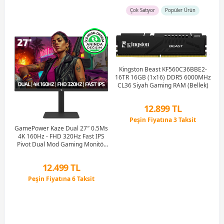
Çok Satıyor
Popüler Ürün
Kingston Beast KF560C36BBE2-
16TR 16GB (1x16) DDR5 6000MHz
G
CL36 Siyah Gaming RAM (Bellek)
M
12.899 TL
Peşin Fiyatına 3 Taksit
Hz
12 Ay x 1.517 TL taksitle
GamePower Kaze Dual 27″ 0.5Ms
ker
Peşin Fiyatına 3 Taksit
4K 160Hz - FHD 320Hz Fast IPS
e
Pivot Dual Mod Gaming Monitör
(Ölü Pikselde Anında Değişim)
12.499 TL
Peşin Fiyatına 6 Taksit
12 Ay x 1.470 TL taksitle
Peşin Fiyatına 6 Taksit