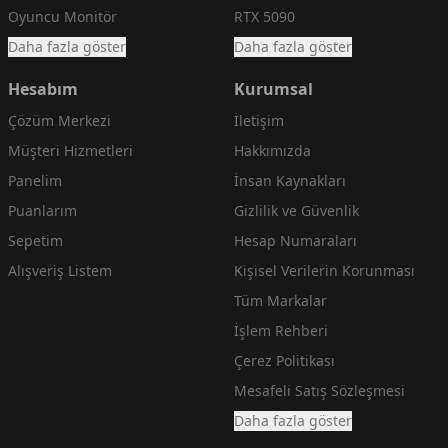
Oyuncu Monitör
RTX 5090
Daha fazla göster
Daha fazla göster
Hesabım
Kurumsal
Çözüm Merkezi
İletişim
Müşteri Hizmetleri
Hakkımızda
Panelim
İnsan Kaynakları
Puanlarım
Gizlilik ve Güvenlik
Sepetim
Hesap Numaraları
Alışveriş Listem
Kişisel Verilerin Korunması
Tüm Markalar
İşlem Rehberi
Çerez Politikası
Mesafeli Satış Sözleşmesi
Daha fazla göster