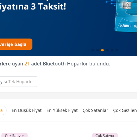
erlere uyan
21
adet Bluetooth Hoparlör bulundu.
yısı
Tek Hoparlör
ma
En Düşük Fiyat
En Yüksek Fiyat
Çok Satanlar
Çok Gezilen
Çok Satıyor
Çok Satıyor