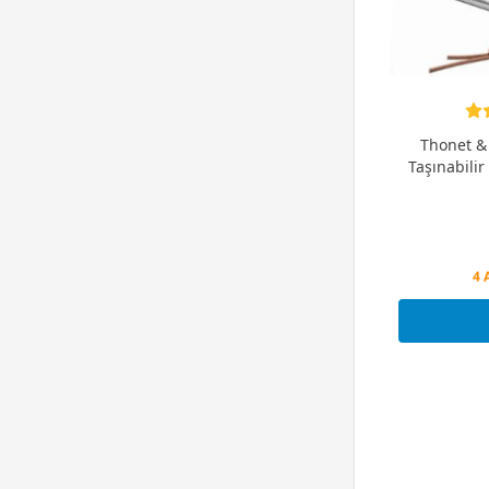
Thonet &
Taşınabilir
Peş
4 
Peş