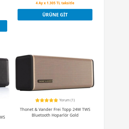
Peşin Fiyatına 3 Taksit
4 Ay x 1.305 TL taksitle
Peşin Fiyatına 3 Taksit
ÜRÜNE GIT
Yorum (1)
Thonet & Vander Frei Topp 24W TWS
Bluetooth Hoparlör Gold
TWS