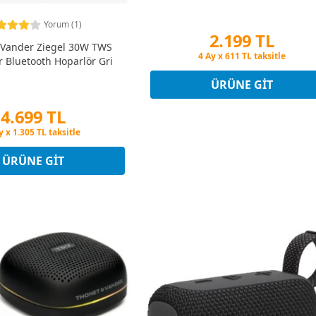
Yorum (1)
2.199 TL
 Vander Ziegel 30W TWS
Peşin Fiyatına 3 Taksit
ir Bluetooth Hoparlör Gri
4 Ay x 611 TL taksitle
Peşin Fiyatına 3 Taksit
ÜRÜNE GIT
4.699 TL
in Fiyatına 3 Taksit
y x 1.305 TL taksitle
in Fiyatına 3 Taksit
ÜRÜNE GIT