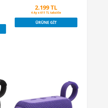
2.199 TL
Peşin Fiyatına 3 Taksit
4 Ay x 611 TL taksitle
Peşin Fiyatına 3 Taksit
ÜRÜNE GIT