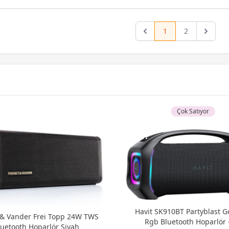
1
2
Previous
Next
Çok Satıyor
Havit SK910BT Partyblast 
& Vander Frei Topp 24W TWS
Rgb Bluetooth Hoparlör 
luetooth Hoparlör Siyah