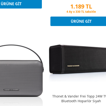
in Fiyatına 3 Taksit
ÜRÜNE GIT
1.189 TL
Peşin Fiyatına 3 Taksit
4 Ay x 330 TL taksitle
Peşin Fiyatına 3 Taksit
ÜRÜNE GIT
Thonet & Vander Frei Topp 24W 
Bluetooth Hoparlör Siyah