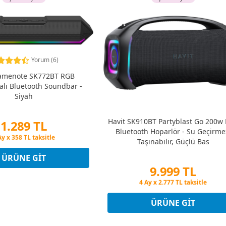
Yorum (6)
Gamenote SK772BT RGB
alı Bluetooth Soundbar -
Siyah
Havit SK910BT Partyblast Go 200w
1.289 TL
Bluetooth Hoparlör - Su Geçirme
in Fiyatına 3 Taksit
Taşınabilir, Güçlü Bas
Ay x 358 TL taksitle
in Fiyatına 3 Taksit
ÜRÜNE GIT
9.999 TL
Peşin Fiyatına 3 Taksit
4 Ay x 2.777 TL taksitle
Peşin Fiyatına 3 Taksit
ÜRÜNE GIT