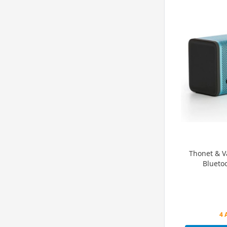
Thonet & V
Blueto
Peş
4 