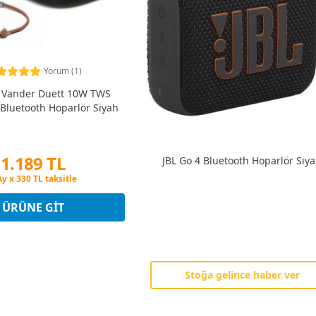
Yorum (1)
 Vander Duett 10W TWS
 Bluetooth Hoparlör Siyah
1.189 TL
JBL Go 4 Bluetooth Hoparlör Siy
in Fiyatına 3 Taksit
Ay x 330 TL taksitle
in Fiyatına 3 Taksit
ÜRÜNE GIT
Stoğa gelince haber ver