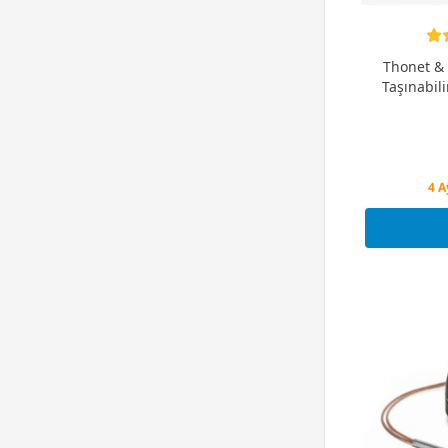
Thonet &
Taşınabil
Peş
4 A
Peş