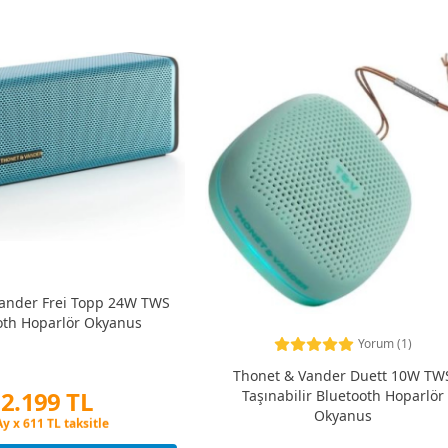
ander Frei Topp 24W TWS
oth Hoparlör Okyanus
Yorum (1)
Thonet & Vander Duett 10W TW
2.199 TL
Taşınabilir Bluetooth Hoparlör
Okyanus
in Fiyatına 3 Taksit
Ay x 611 TL taksitle