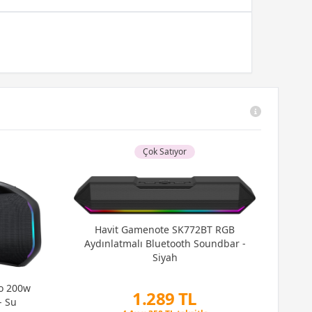
Çok Satıyor
Havit Gamenote SK772BT RGB
Aydınlatmalı Bluetooth Soundbar -
Siyah
Go 200w
1.289 TL
Tho
- Su