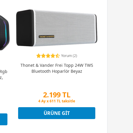
Yorum (2)
Thonet & Vander Frei Topp 24W TWS
Bluetooth Hoparlör Beyaz
 Rgb
z,
2.199 TL
Peşin Fiyatına 3 Taksit
4 Ay x 611 TL taksitle
Peşin Fiyatına 3 Taksit
ÜRÜNE GIT