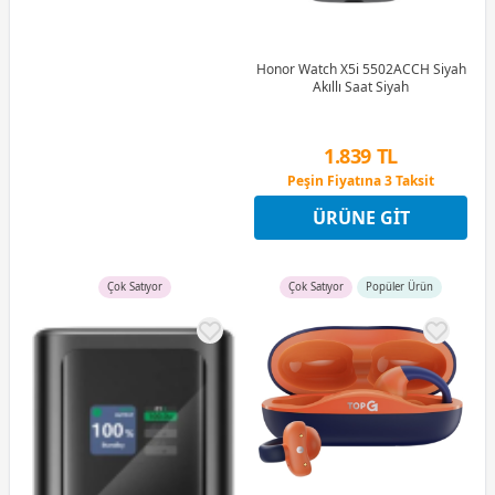
Honor Watch X5i 5502ACCH Siyah
Akıllı Saat Siyah
1.839 TL
Peşin Fiyatına 3 Taksit
9 Ay x 255 TL taksitle
ÜRÜNE GIT
Peşin Fiyatına 3 Taksit
Çok Satıyor
Çok Satıyor
Popüler Ürün