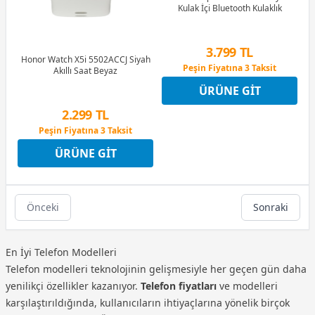
Kulak İçi Bluetooth Kulaklık
3.799 TL
Honor Watch X5i 5502ACCJ Siyah
Peşin Fiyatına 3 Taksit
Akıllı Saat Beyaz
9 Ay x 527 TL taksitle
ÜRÜNE GIT
Peşin Fiyatına 3 Taksit
2.299 TL
Peşin Fiyatına 3 Taksit
9 Ay x 319 TL taksitle
ÜRÜNE GIT
Peşin Fiyatına 3 Taksit
Önceki
Sonraki
En İyi Telefon Modelleri
Telefon modelleri teknolojinin gelişmesiyle her geçen gün daha
yenilikçi özellikler kazanıyor.
Telefon fiyatları
ve modelleri
karşılaştırıldığında, kullanıcıların ihtiyaçlarına yönelik birçok