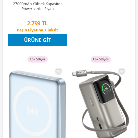
27000mAh Yüksek Kapasiteli
Powerbank – Siyah
2.799 TL
Peşin Fiyatına 3 Taksit
12 Ay x 329 TL taksitle
ÜRÜNE GIT
Peşin Fiyatına 3 Taksit
Çok Satıyor
Çok Satıyor