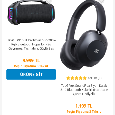
Havit SK910BT Partyblast Go 200w
Rgb Bluetooth Hoparlör - Su
Geçirmez, Taşınabilir, Güçlü Bas
9.999 TL
Peşin Fiyatına 3 Taksit
4 Ay x 2.777 TL taksitle
ÜRÜNE GIT
Peşin Fiyatına 3 Taksit
Yorum (1)
TopG Vox SoundFlex Siyah Kulak
Üstü Bluetooth Kulaklık (Hardcase
Çanta Hediyeli)
1.199 TL
Peşin Fiyatına 3 Taksit