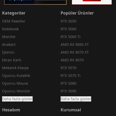
Kategoriler
Popüler Ürünler
OEM Paketler
RTX 5050
Notebook
RTX 5060
Monitör
RTX 5060 Ti
Anakart
AMD RX 9060 XT
İşlemci
AMD RX 9070 XT
Ekran Kartı
AMD RX 9070
Mekanik Klavye
RTX 5070
Oyuncu Kulaklık
RTX 5070 Ti
Oyuncu Mouse
RTX 5080
Oyuncu Monitör
RTX 5090
Daha fazla göster
Daha fazla göster
Hesabım
Kurumsal