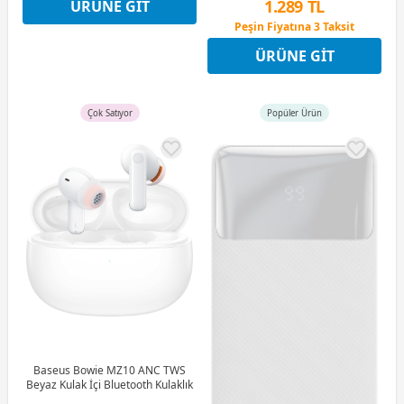
1.289 TL
ÜRÜNE GIT
Peşin Fiyatına 3 Taksit
Peşin Fiyatına 3 Taksit
9 Ay x 179 TL taksitle
ÜRÜNE GIT
Peşin Fiyatına 3 Taksit
Çok Satıyor
Popüler Ürün
Baseus Bowie MZ10 ANC TWS
Beyaz Kulak İçi Bluetooth Kulaklık