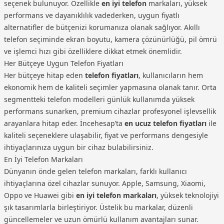
seçenek bulunuyor. Özellikle
en iyi telefon
markaları, yüksek
performans ve dayanıklılık vadederken, uygun fiyatlı
alternatifler de bütçenizi korumanıza olanak sağlıyor. Akıllı
telefon seçiminde ekran boyutu, kamera çözünürlüğü, pil ömrü
ve işlemci hızı gibi özelliklere dikkat etmek önemlidir.
Her Bütçeye Uygun Telefon Fiyatları
Her bütçeye hitap eden
telefon fiyatları
, kullanıcıların hem
ekonomik hem de kaliteli seçimler yapmasına olanak tanır. Orta
segmentteki telefon modelleri günlük kullanımda yüksek
performans sunarken, premium cihazlar profesyonel işlevsellik
arayanlara hitap eder. İncehesap’ta
en ucuz telefon fiyatları
ile
kaliteli seçeneklere ulaşabilir, fiyat ve performans dengesiyle
ihtiyaçlarınıza uygun bir cihaz bulabilirsiniz.
En İyi Telefon Markaları
Dünyanın önde gelen telefon markaları, farklı kullanıcı
ihtiyaçlarına özel cihazlar sunuyor. Apple, Samsung, Xiaomi,
Oppo ve Huawei gibi
en iyi telefon markaları
, yüksek teknolojiyi
şık tasarımlarla birleştiriyor. Üstelik bu markalar, düzenli
güncellemeler ve uzun ömürlü kullanım avantajları sunar.