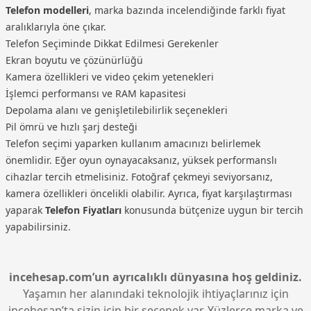
Telefon modelleri
, marka bazında incelendiğinde farklı fiyat
aralıklarıyla öne çıkar.
Telefon Seçiminde Dikkat Edilmesi Gerekenler
Ekran boyutu ve çözünürlüğü
Kamera özellikleri ve video çekim yetenekleri
İşlemci performansı ve RAM kapasitesi
Depolama alanı ve genişletilebilirlik seçenekleri
Pil ömrü ve hızlı şarj desteği
Telefon seçimi yaparken kullanım amacınızı belirlemek
önemlidir. Eğer oyun oynayacaksanız, yüksek performanslı
cihazlar tercih etmelisiniz. Fotoğraf çekmeyi seviyorsanız,
kamera özellikleri öncelikli olabilir. Ayrıca, fiyat karşılaştırması
yaparak
Telefon Fiyatları
konusunda bütçenize uygun bir tercih
yapabilirsiniz.
incehesap.com’un ayrıcalıklı dünyasına hoş geldiniz.
Yaşamın her alanındaki teknolojik ihtiyaçlarınız için
incehesap’ta sizin için bir seçenek var. Yüzlerce marka ve