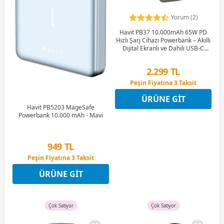
Yorum (2)
Havit PB37 10.000mAh 65W PD
Hızlı Şarj Cihazı Powerbank – Akıllı
Dijital Ekranlı ve Dahili USB-C
Kablolu + Tr Dönüştürücü Dahil
2.299 TL
Peşin Fiyatına 3 Taksit
12 Ay x 270 TL taksitle
ÜRÜNE GIT
Peşin Fiyatına 3 Taksit
Havit PB5203 MageSafe
Powerbank 10.000 mAh - Mavi
949 TL
Peşin Fiyatına 3 Taksit
12 Ay x 112 TL taksitle
ÜRÜNE GIT
Peşin Fiyatına 3 Taksit
Çok Satıyor
Çok Satıyor