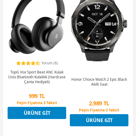
Yorum (8)
TopG Vox Sport Beat ANC Kulak
Üstü Bluetooth Kulaklık (Hardcase
Honor Choice Watch 2 Epic Black
Çanta Hediyeli)
Akıllı Saat
999 TL
2.989 TL
Peşin Fiyatına 3 Taksit
9 Ay x 139 TL taksitle
Peşin Fiyatına 3 Taksit
ÜRÜNE GIT
Peşin Fiyatına 3 Taksit
9 Ay x 415 TL taksitle
ÜRÜNE GIT
Peşin Fiyatına 3 Taksit