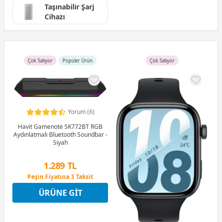
Taşınabilir Şarj
Cihazı
Çok Satıyor
Popüler Ürün
Çok Satıyor
Yorum (6)
Havit Gamenote SK772BT RGB
Aydınlatmalı Bluetooth Soundbar -
Siyah
1.289 TL
Peşin Fiyatına 3 Taksit
4 Ay x 358 TL taksitle
ÜRÜNE GIT
Peşin Fiyatına 3 Taksit