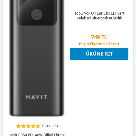
TopG Vox Q4 Ear Clip Lacivert
Kulak İçi Bluetooth Kulaklık
749 TL
Peşin Fiyatına 3 Taksit
9 Ay x 104 TL taksitle
ÜRÜNE GIT
Peşin Fiyatına 3 Taksit
Yorum (1)
Havit PB50 PD140W Dijital Ekranlı