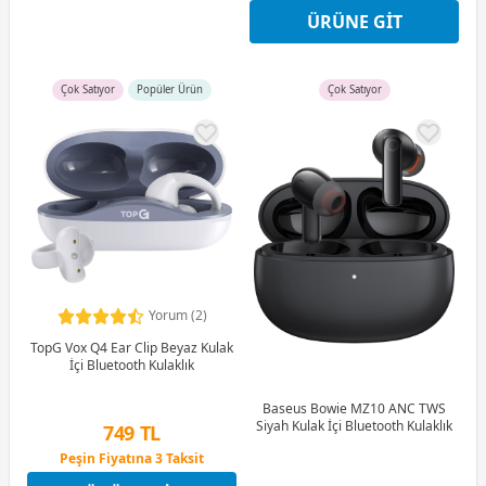
9 Ay x 166 TL taksitle
ÜRÜNE GIT
Peşin Fiyatına 3 Taksit
Çok Satıyor
Popüler Ürün
Çok Satıyor
Yorum (2)
TopG Vox Q4 Ear Clip Beyaz Kulak
İçi Bluetooth Kulaklık
Baseus Bowie MZ10 ANC TWS
Siyah Kulak İçi Bluetooth Kulaklık
749 TL
Peşin Fiyatına 3 Taksit
9 Ay x 104 TL taksitle