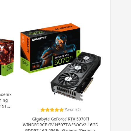
oenix
ming
S19T2-
Yorum (5)
Gigabyte GeForce RTX 5070Ti
WINDFORCE GV-N507TWF3OCV2-16GD
GDDR7 16G 256Bit Gaming (Oyuncu)