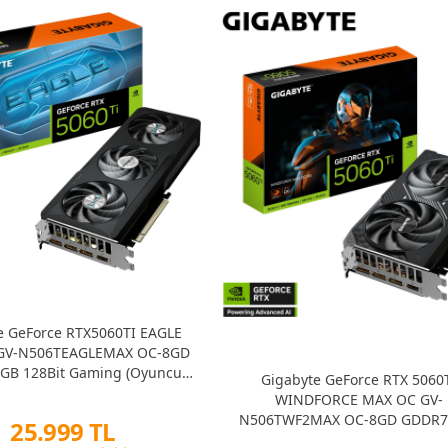
e GeForce RTX5060TI EAGLE
GV-N506TEAGLEMAX OC-8GD
GB 128Bit Gaming (Oyuncu)
Gigabyte GeForce RTX 5060
Ekran Kartı
WINDFORCE MAX OC GV-
N506TWF2MAX OC-8GD GDDR7
25.999 TL
128Bit Gaming (Oyuncu) Ekran 