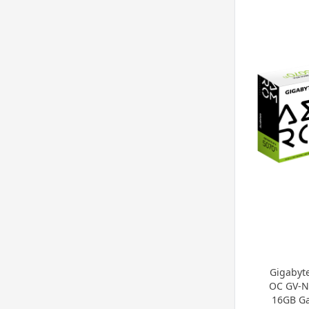
RX 550
(6)
R5 230
(2)
R5 220
(3)
Arc B580
(4)
Arc A770
(1)
Arc A580
(1)
Arc B570
(2)
Gigabyt
OC GV-
16GB Ga