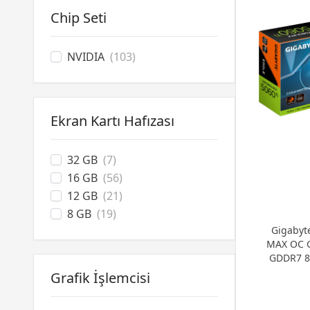
Chip Seti
NVIDIA
(103)
Ekran Kartı Hafızası
32 GB
(7)
16 GB
(56)
12 GB
(21)
8 GB
(19)
Gigabyt
MAX OC 
GDDR7 8
Grafik İşlemcisi