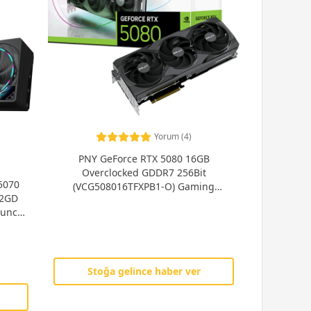
Yorum (4)
PNY GeForce RTX 5080 16GB
Overclocked GDDR7 256Bit
5070
(VCG508016TFXPB1-O) Gaming
12GD
(Oyuncu) Ekran Kartı
uncu)
Stoğa gelince haber ver