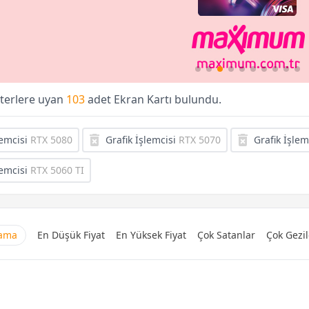
iterlere uyan
103
adet Ekran Kartı bulundu.
lemcisi
RTX 5080
Grafik İşlemcisi
RTX 5070
Grafik İşlem
lemcisi
RTX 5060 TI
lama
En Düşük Fiyat
En Yüksek Fiyat
Çok Satanlar
Çok Gezil