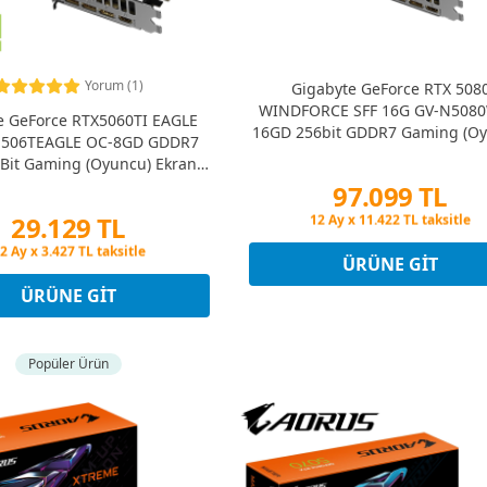
Yorum (1)
Gigabyte GeForce RTX 508
WINDFORCE SFF 16G GV-N5080
e GeForce RTX5060TI EAGLE
16GD 256bit GDDR7 Gaming (Oy
N506TEAGLE OC-8GD GDDR7
Ekran Kartı
Bit Gaming (Oyuncu) Ekran
Kartı
97.099 TL
29.129 TL
Peşin Fiyatına 3 Taksit
12 Ay x 11.422 TL taksitle
Peşin Fiyatına 3 Taksit
Peşin Fiyatına 3 Taksit
ÜRÜNE GIT
2 Ay x 3.427 TL taksitle
Peşin Fiyatına 3 Taksit
ÜRÜNE GIT
Popüler Ürün