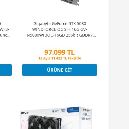
0
Gigabyte GeForce RTX 5080
WF3-
WINDFORCE OC SFF 16G GV-
uncu)
N5080WF3OC-16GD 256bit GDDR7
Gaming (Oyuncu) Ekran Kartı
97.099 TL
Peşin Fiyatına 3 Taksit
12 Ay x 11.422 TL taksitle
Peşin Fiyatına 3 Taksit
ÜRÜNE GIT