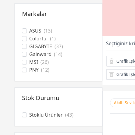
Bilgisayar Aksesuarları
Soğutucu Overclock
Markalar
Optik Sürücüler
ASUS
(13)
Colorful
(1)
Seçtiğiniz kr
GIGABYTE
(37)
Gainward
(14)
Grafik İş
MSI
(26)
PNY
(12)
Grafik İş
Stok Durumu
Akıllı Sıra
Stoklu Ürünler
(43)