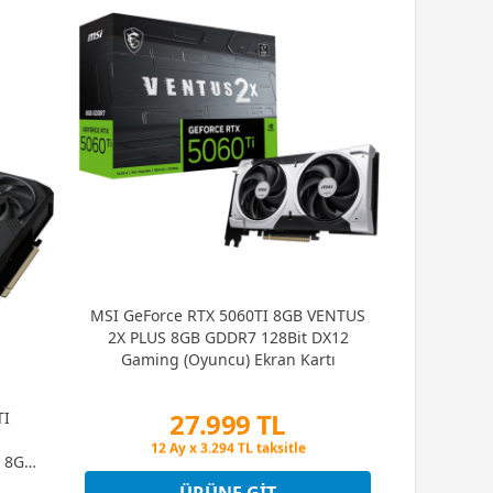
MSI GeForce RTX 5060TI 8GB VENTUS
2X PLUS 8GB GDDR7 128Bit DX12
Gaming (Oyuncu) Ekran Kartı
27.999 TL
TI
Peşin Fiyatına 3 Taksit
 8GB
12 Ay x 3.294 TL taksitle
Kartı
Peşin Fiyatına 3 Taksit
ÜRÜNE GIT