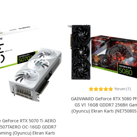
Yorum (1)
GAINWARD GeForce RTX 5080 Ph
GS V1 16GB GDDR7 256Bit Ga
(Oyuncu) Ekran Kartı (NE75080
GB2031C)
e GeForce RTX 5070 Ti AERO
N507TAERO OC-16GD GDDR7
ming (Oyuncu) Ekran Kartı