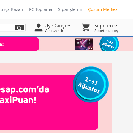
ştıkça Kazan
PC Toplama
Siparişlerim
Çözüm Merkezi
Üye Girişi
Sepetim
Yeni Üyelik
Sepetiniz boş