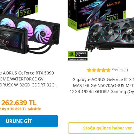
Yorum (1)
e AORUS GeForce RTX 5090
REME WATERFORCE GV-
Gigabyte AORUS GeForce RTX 
ORUSX W-32GD GDDR7 32G
MASTER GV-N5070AORUS M-
aming (Oyuncu) Ekran Kartı
12GB 192Bit GDDR7 Gaming (Oy
Ekran Kartı
262.639 TL
Peşin Fiyatına 3 Taksit
2 Ay x 30.896 TL taksitle
Peşin Fiyatına 3 Taksit
ÜRÜNE GIT
Stoğa gelince haber ver