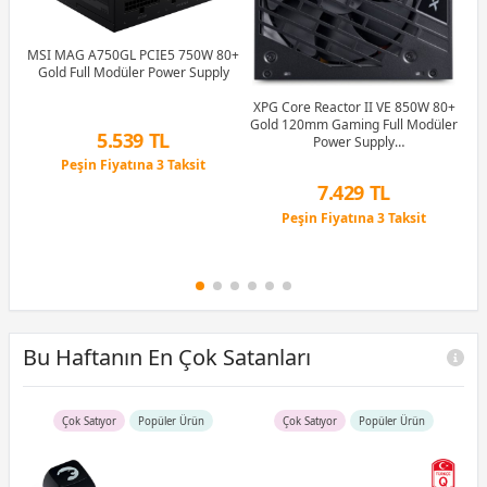
MSI MAG A750GL PCIE5 750W 80+
Gold Full Modüler Power Supply
XPG Core Reactor II VE 850W 80+
e
Gold 120mm Gaming Full Modüler
5.539 TL
Power Supply
Li
(COREREACTORIIVE850G-BKCEU)
Peşin Fiyatına 3 Taksit
12 Ay x 652 TL taksitle
7.429 TL
Peşin Fiyatına 3 Taksit
Peşin Fiyatına 3 Taksit
12 Ay x 874 TL taksitle
Peşin Fiyatına 3 Taksit
Bu Haftanın En Çok Satanları
Çok Satıyor
Popüler Ürün
Çok Satıyor
Popüler Ürün