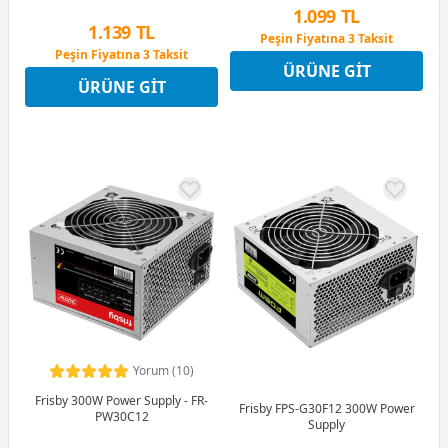
1.099 TL
1.139 TL
Peşin Fiyatına 3 Taksit
Peşin Fiyatına 3 Taksit
12 Ay x 129 TL taksitle
ÜRÜNE GIT
12 Ay x 134 TL taksitle
Peşin Fiyatına 3 Taksit
ÜRÜNE GIT
Peşin Fiyatına 3 Taksit
Yorum (10)
Frisby 300W Power Supply - FR-
Frisby FPS-G30F12 300W Power
PW30C12
Supply