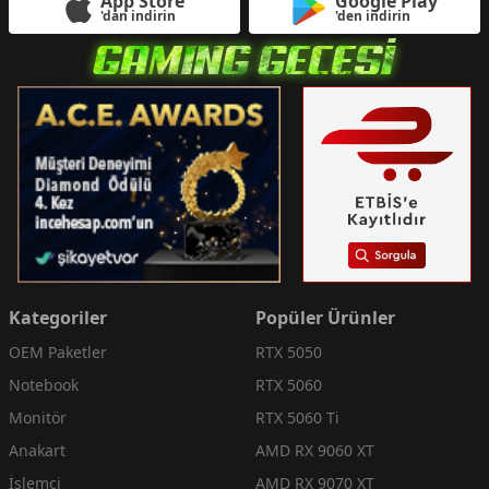
App Store
Google Play
'dan indirin
'den indirin
Kategoriler
Popüler Ürünler
OEM Paketler
RTX 5050
Notebook
RTX 5060
Monitör
RTX 5060 Ti
Anakart
AMD RX 9060 XT
İşlemci
AMD RX 9070 XT