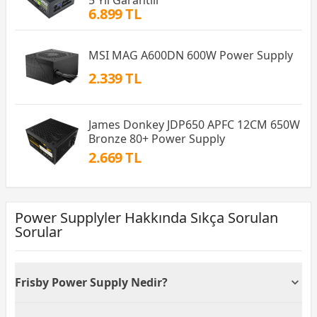
6.899 TL
MSI MAG A600DN 600W Power Supply
2.339 TL
James Donkey JDP650 APFC 12CM 650W
Bronze 80+ Power Supply
2.669 TL
Power Supplyler Hakkında Sıkça Sorulan
Sorular
Frisby Power Supply Nedir?
Her bilgisayar donanım parçasının işlevi için gerekli