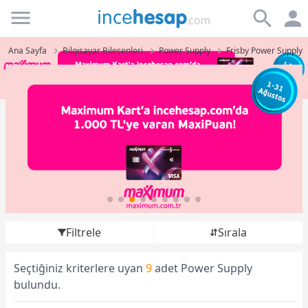
Incehesap
Ana Sayfa
Bilgisayar Bileşenleri
Power Supply
Frisby Power Supply
Filtrele
Sırala
Seçtiğiniz kriterlere uyan
9
adet Power Supply
bulundu.