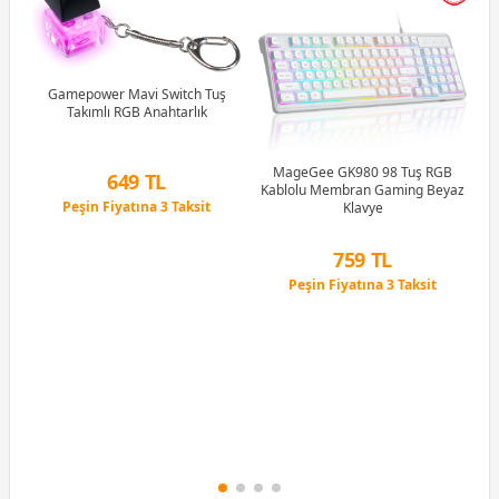
R5
u)
)
Gamepower Mavi Switch Tuş
Takımlı RGB Anahtarlık
Li
MageGee GK980 98 Tuş RGB
649 TL
Kablolu Membran Gaming Beyaz
Peşin Fiyatına 3 Taksit
Klavye
12 Ay x 76 TL taksitle
Peşin Fiyatına 3 Taksit
759 TL
Peşin Fiyatına 3 Taksit
12 Ay x 89 TL taksitle
Peşin Fiyatına 3 Taksit