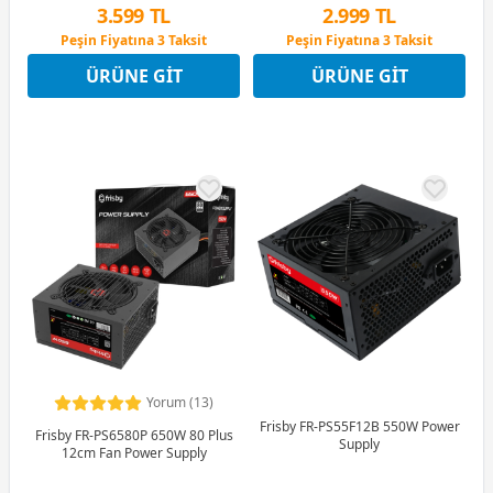
2.999 TL
3.599 TL
Peşin Fiyatına 3 Taksit
Peşin Fiyatına 3 Taksit
12 Ay x 353 TL taksitle
12 Ay x 423 TL taksitle
ÜRÜNE GIT
ÜRÜNE GIT
Peşin Fiyatına 3 Taksit
Peşin Fiyatına 3 Taksit
Yorum (13)
Frisby FR-PS55F12B 550W Power
Frisby FR-PS6580P 650W 80 Plus
Supply
12cm Fan Power Supply