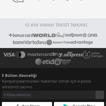
12 AYA VARAN TAKSİT İMKANI
Güven
Damgası
E Bülten Aboneliği
Kampanyalarımızdan haberdar olmak için e-posta
adresinizi yazınız.