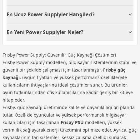
olmasına katkı sağlar.
güçlü soğutma sağlayarak sistem dengesini korur.
Bu özellik kasa içi hava akışıyla birleştiğinde daha
Frisby güç kaynağı alırken kablo tipi ve bağlantı
En Ucuz Power Supplyler Hangileri?
verimli bir soğutma performansı elde edilir. Sessiz
sayısı sistem bileşenlerinize uygun olmalıdır. Güçlü
çalışma isteyen kullanıcılar için ideal bir çözümdür.
ekran kartı kullanan sistemlerde çift PCI-E bağlantısı
Satışta olan en ucuz power supply modellerimiz
gerekebilirken, depolama birimleri için yeterli sayıda
En Yeni Power Supplyler Neler?
aşağıdadır:
SATA çıkışı önemlidir. Modüler kablo yapısı daha
Frisby FPS-G30F12 300W Power Supply
899,00 TL
düzenli bir montaj sağlar ve kasa içi hava akışını
Satışına başladığımız en yeni power supply
Frisby 30C12 Power Supply
1.089,00 TL
kolaylaştırır. Doğru kablo seçimi sistem
modelleri aşağıdadır:
Frisby FOEM FPS-M30F8 Power Supply
1.099,00 TL
performansını doğrudan etkiler.
Frisby Power Supply: Güvenilir Güç Kaynağı Çözümleri
Frisby FR-PS55F12B 550W Power Supply
Frisby FR-PS35F12 350W Power Supply
1.139,00 TL
Frisby Power Supply modelleri, bilgisayar sistemlerinin stabil ve
Frisby FPS-G30F12 300W Power Supply
Frisby FR-PS55F12B 550W Power Supply
1.649,00
Frisby FR-PS7580P 750W 80 + Bronz Power Supply
güvenli bir şekilde çalışması için tasarlanmıştır.
TL
Frisby güç
Frisby FR-PS8580P 850W 80+ Bronz Power Supply
kaynağı
, uygun fiyatları ve yüksek performans özellikleriyle
Frisby FR-PS6580P 650W 80 Plus Power Supply
kullanıcıların ihtiyaçlarına ideal çözümler sunar. Bu ürünler,
oyun tutkunlarından ofis kullanıcılarına kadar geniş bir kitleye
hitap eder.
Frisby, güç kaynağı üretiminde kalite ve dayanıklılığı ön planda
tutar. Özellikle oyuncular ve yüksek performanslı bilgisayar
kullanıcıları için tasarlanan
Frisby PSU
modelleri, yüksek
verimlilik sağlayarak enerji tüketimini optimize eder. Ayrıca, güç
kaynaklarının fan sistemleri sessiz çalışma özelliği sunarak