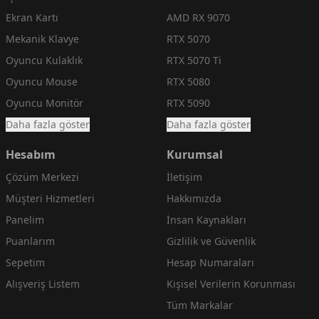
Ekran Kartı
AMD RX 9070
Mekanik Klavye
RTX 5070
Oyuncu Kulaklık
RTX 5070 Ti
Oyuncu Mouse
RTX 5080
Oyuncu Monitör
RTX 5090
Daha fazla göster
Daha fazla göster
Hesabım
Kurumsal
Çözüm Merkezi
İletişim
Müşteri Hizmetleri
Hakkımızda
Panelim
İnsan Kaynakları
Puanlarım
Gizlilik ve Güvenlik
Sepetim
Hesap Numaraları
Alışveriş Listem
Kişisel Verilerin Korunması
Tüm Markalar