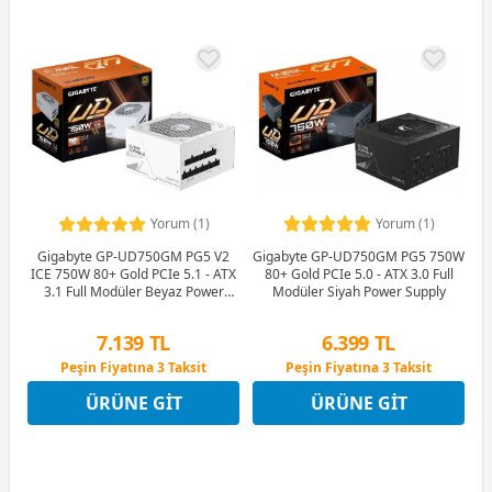
Yorum (1)
Yorum (1)
Gigabyte GP-UD750GM PG5 750W
Gigabyte GP-UD750GM PG5 V2
80+ Gold PCIe 5.0 - ATX 3.0 Full
ICE 750W 80+ Gold PCIe 5.1 - ATX
Modüler Siyah Power Supply
3.1 Full Modüler Beyaz Power
Supply
6.399 TL
7.139 TL
Peşin Fiyatına 3 Taksit
Peşin Fiyatına 3 Taksit
12 Ay x 753 TL taksitle
12 Ay x 840 TL taksitle
ÜRÜNE GIT
ÜRÜNE GIT
Peşin Fiyatına 3 Taksit
Peşin Fiyatına 3 Taksit