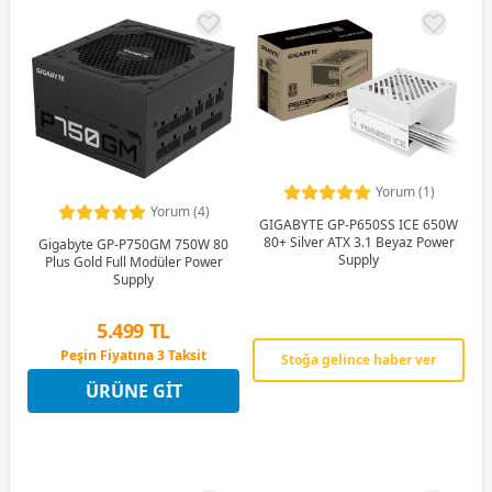
Yorum (1)
Yorum (4)
GIGABYTE GP-P650SS ICE 650W
80+ Silver ATX 3.1 Beyaz Power
Gigabyte GP-P750GM 750W 80
Supply
Plus Gold Full Modüler Power
Supply
5.499 TL
Peşin Fiyatına 3 Taksit
Stoğa gelince haber ver
12 Ay x 647 TL taksitle
ÜRÜNE GIT
Peşin Fiyatına 3 Taksit