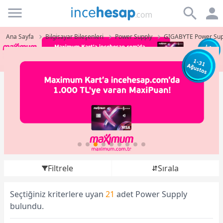
Incehesap
Ana Sayfa
Bilgisayar Bileşenleri
Power Supply
GIGABYTE Power Sup
Filtrele
Sırala
Seçtiğiniz kriterlere uyan
21
adet Power Supply
bulundu.