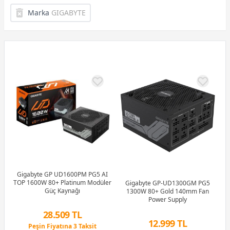
Marka
GIGABYTE
Gigabyte GP UD1600PM PG5 AI
TOP 1600W 80+ Platinum Modüler
Gigabyte GP-UD1300GM PG5
Güç Kaynağı
1300W 80+ Gold 140mm Fan
Power Supply
28.509 TL
12.999 TL
Peşin Fiyatına 3 Taksit