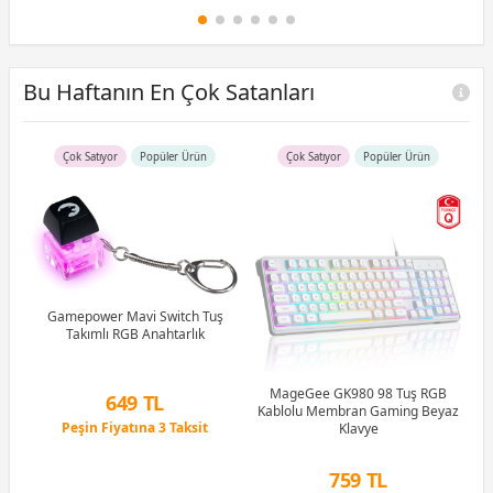
Bu Haftanın En Çok Satanları
Çok Satıyor
Popüler Ürün
Çok Satıyor
Popüler Ürün
R5
u)
)
Gamepower Mavi Switch Tuş
Takımlı RGB Anahtarlık
Li
MageGee GK980 98 Tuş RGB
649 TL
Kablolu Membran Gaming Beyaz
Peşin Fiyatına 3 Taksit
Klavye
12 Ay x 76 TL taksitle
Peşin Fiyatına 3 Taksit
759 TL