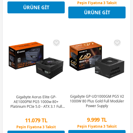
12 Ay x 3.354 TL taksitle
Peşin Fiyatına 3 Taksit
ÜRÜNE GIT
Peşin Fiyatına 3 Taksit
12 Ay x 1.529 TL taksitle
ÜRÜNE GIT
Peşin Fiyatına 3 Taksit
Gigabyte GP-UD1000GM PG5 V2
Gigabyte Aorus Elite GP-
1000W 80 Plus Gold Full Modüler
AE1000PM PG5 1000w 80+
Power Supply
Platinium PCIe 5.0 - ATX 3.1 Full
Modüler Siyah Power Supply
9.999 TL
11.079 TL
Peşin Fiyatına 3 Taksit
Peşin Fiyatına 3 Taksit
12 Ay x 1.176 TL taksitle
12 Ay x 1.303 TL taksitle