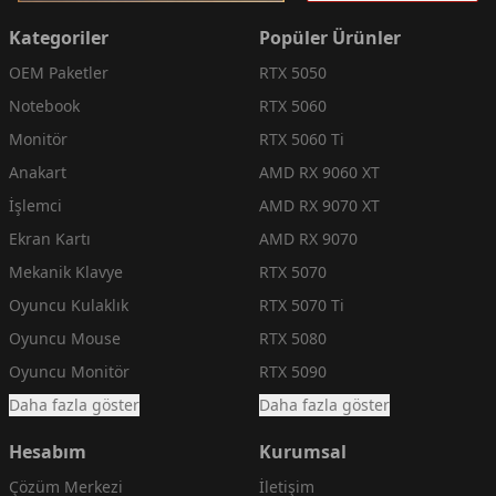
Kategoriler
Popüler Ürünler
OEM Paketler
RTX 5050
Notebook
RTX 5060
Monitör
RTX 5060 Ti
Anakart
AMD RX 9060 XT
İşlemci
AMD RX 9070 XT
Ekran Kartı
AMD RX 9070
Mekanik Klavye
RTX 5070
Oyuncu Kulaklık
RTX 5070 Ti
Oyuncu Mouse
RTX 5080
Oyuncu Monitör
RTX 5090
Daha fazla göster
Daha fazla göster
Hesabım
Kurumsal
Çözüm Merkezi
İletişim