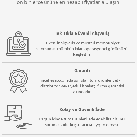
on binlerce ürüne en hesaplı fiyatlarla ulaşın.
Gold Güç Kaynağı
GIGABYTE GP-UD850GM PG5 ICE V2 850W 80+
Gigabyte GP-UD1000GM PG5 V2 1000W 80 Plus
Gold Güç Kaynağı
7.599,00 TL
Gold Full Modüler Power Supply
Gigabyte UD850GM PG5 V2 850W 80+ Gold PCIe
Gigabyte GP-UD750GM PG5 V2 ICE 750W 80+ Gold
5.1 - ATX 3.1 Full Modüler Siyah Power Supply
PCIe 5.1 - ATX 3.1 Full Modüler Beyaz Power Supply
7.999,00 TL
Tek Tıkla Güvenli Alışveriş
Güvenilir alışveriş ve müşteri memnuniyeti
sunmamızı mümkün kılan operasyonel gücümüzü
keşfedin
.
Garanti
incehesap.com'da sunulan tüm ürünler yetkili
distribütör veya yetkili ithalatçı firma garantisi
altındadır.
Kolay ve Güvenli İade
14 gün içinde tüm ürünleri iade edebilirsiniz. Tek
şartımız
iade koşullarına
uygun olması.