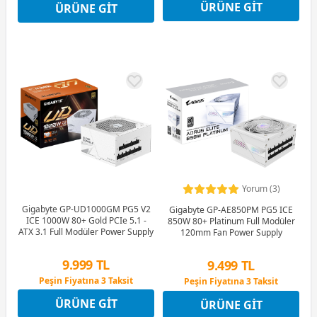
ÜRÜNE GIT
ÜRÜNE GIT
Peşin Fiyatına 3 Taksit
Peşin Fiyatına 3 Taksit
Yorum (3)
Gigabyte GP-UD1000GM PG5 V2
Gigabyte GP-AE850PM PG5 ICE
ICE 1000W 80+ Gold PCIe 5.1 -
850W 80+ Platinum Full Modüler
ATX 3.1 Full Modüler Power Supply
120mm Fan Power Supply
9.999 TL
9.499 TL
Peşin Fiyatına 3 Taksit
Peşin Fiyatına 3 Taksit
12 Ay x 1.176 TL taksitle
12 Ay x 1.117 TL taksitle
ÜRÜNE GIT
ÜRÜNE GIT
Peşin Fiyatına 3 Taksit
Peşin Fiyatına 3 Taksit