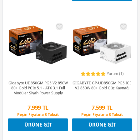
Yorum (1)
Gigabyte UD850GM PG5 V2 850W
GIGABYTE GP-UD850GM PG5 ICE
80+ Gold PCIe 5.1 - ATX 3.1 Full
V2 850W 80+ Gold Güç Kaynağı
Modüler Siyah Power Supply
7.999 TL
7.599 TL
Peşin Fiyatına 3 Taksit
Peşin Fiyatına 3 Taksit
12 Ay x 941 TL taksitle
12 Ay x 894 TL taksitle
ÜRÜNE GIT
ÜRÜNE GIT
Peşin Fiyatına 3 Taksit
Peşin Fiyatına 3 Taksit