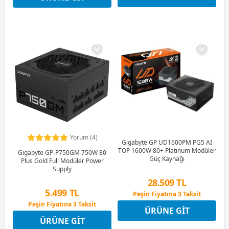
Yorum (4)
Gigabyte GP UD1600PM PG5 AI
TOP 1600W 80+ Platinum Modüler
Gigabyte GP-P750GM 750W 80
Güç Kaynağı
Plus Gold Full Modüler Power
Supply
28.509 TL
5.499 TL
Peşin Fiyatına 3 Taksit
12 Ay x 3.354 TL taksitle
Peşin Fiyatına 3 Taksit
ÜRÜNE GIT
Peşin Fiyatına 3 Taksit
12 Ay x 647 TL taksitle
ÜRÜNE GIT
Peşin Fiyatına 3 Taksit