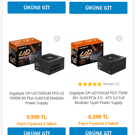
12 Ay x 1.176 TL taksitle
12 Ay x 1.117 TL taksitle
ÜRÜNE GIT
ÜRÜNE GIT
Peşin Fiyatına 3 Taksit
Peşin Fiyatına 3 Taksit
Yorum (1)
Gigabyte GP-UD750GM PG5 750W
Gigabyte GP-UD1000GM PG5 V2
80+ Gold PCIe 5.0 - ATX 3.0 Full
1000W 80 Plus Gold Full Modüler
Modüler Siyah Power Supply
Power Supply
6.399 TL
9.999 TL
Peşin Fiyatına 3 Taksit
Peşin Fiyatına 3 Taksit
12 Ay x 753 TL taksitle
12 Ay x 1.176 TL taksitle
ÜRÜNE GIT
ÜRÜNE GIT
Peşin Fiyatına 3 Taksit
Peşin Fiyatına 3 Taksit