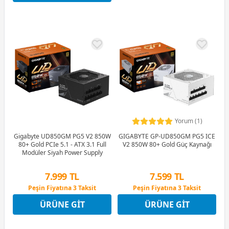
Yorum (1)
Gigabyte UD850GM PG5 V2 850W
GIGABYTE GP-UD850GM PG5 ICE
80+ Gold PCIe 5.1 - ATX 3.1 Full
V2 850W 80+ Gold Güç Kaynağı
Modüler Siyah Power Supply
7.999 TL
7.599 TL
Peşin Fiyatına 3 Taksit
Peşin Fiyatına 3 Taksit
12 Ay x 941 TL taksitle
12 Ay x 894 TL taksitle
ÜRÜNE GIT
ÜRÜNE GIT
Peşin Fiyatına 3 Taksit
Peşin Fiyatına 3 Taksit