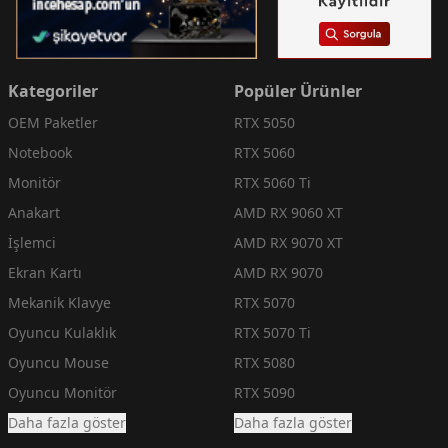
Kategoriler
Popüler Ürünler
OEM Paketler
RTX 5050
Notebook
RTX 5060
Monitör
RTX 5060 Ti
Anakart
AMD RX 9060 XT
İşlemci
AMD RX 9070 XT
Ekran Kartı
AMD RX 9070
Mekanik Klavye
RTX 5070
Oyuncu Kulaklık
RTX 5070 Ti
Oyuncu Mouse
RTX 5080
Oyuncu Monitör
RTX 5090
Daha fazla göster
Daha fazla göster