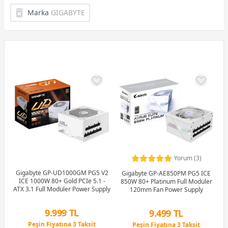
Marka
GIGABYTE
Yorum (3)
Gigabyte GP-UD1000GM PG5 V2
Gigabyte GP-AE850PM PG5 ICE
ICE 1000W 80+ Gold PCIe 5.1 -
850W 80+ Platinum Full Modüler
ATX 3.1 Full Modüler Power Supply
120mm Fan Power Supply
9.999 TL
9.499 TL
Peşin Fiyatına 3 Taksit
Peşin Fiyatına 3 Taksit