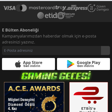
Güven
Damgası
E Bülten Aboneliği
Kampanyalarımızdan haberdar olmak için e-posta
adresinizi yazınız.
App Store
Google Play
'dan indirin
'den indirin