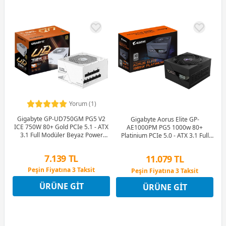
Yorum (1)
Gigabyte GP-UD750GM PG5 V2
Gigabyte Aorus Elite GP-
ICE 750W 80+ Gold PCIe 5.1 - ATX
AE1000PM PG5 1000w 80+
3.1 Full Modüler Beyaz Power
Platinium PCIe 5.0 - ATX 3.1 Full
Supply
Modüler Siyah Power Supply
7.139 TL
11.079 TL
Peşin Fiyatına 3 Taksit
Peşin Fiyatına 3 Taksit
12 Ay x 840 TL taksitle
12 Ay x 1.303 TL taksitle
ÜRÜNE GIT
ÜRÜNE GIT
Peşin Fiyatına 3 Taksit
Peşin Fiyatına 3 Taksit