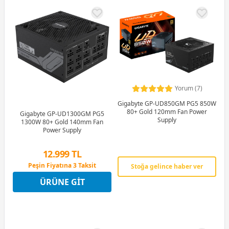
Yorum (7)
Gigabyte GP-UD850GM PG5 850W
80+ Gold 120mm Fan Power
Gigabyte GP-UD1300GM PG5
Supply
1300W 80+ Gold 140mm Fan
Power Supply
12.999 TL
Peşin Fiyatına 3 Taksit
Stoğa gelince haber ver
12 Ay x 1.529 TL taksitle
ÜRÜNE GIT
Peşin Fiyatına 3 Taksit