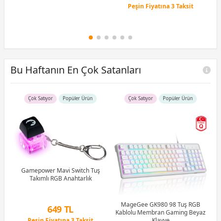
Peşin Fiyatına 3 Taksit
12 Ay x 874 TL taksitle
Peşin Fiyatına 3 Taksit
Bu Haftanın En Çok Satanları
Çok Satıyor
Popüler Ürün
Çok Satıyor
Popüler Ürün
R5
u)
)
Gamepower Mavi Switch Tuş
Takımlı RGB Anahtarlık
Li
MageGee GK980 98 Tuş RGB
649 TL
Kablolu Membran Gaming Beyaz
Peşin Fiyatına 3 Taksit
Klavye