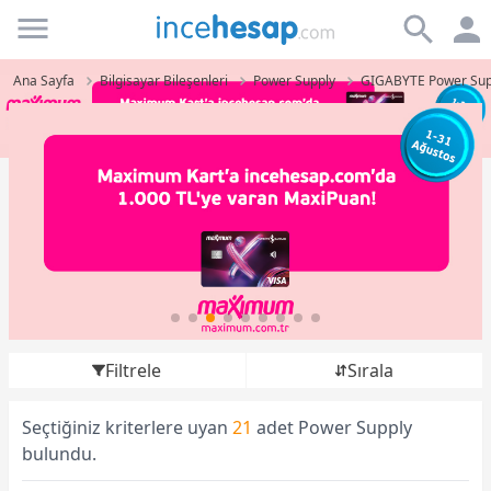
Incehesap
Ana Sayfa
Bilgisayar Bileşenleri
Power Supply
GIGABYTE Power Sup
Filtrele
Sırala
Seçtiğiniz kriterlere uyan
21
adet Power Supply
bulundu.