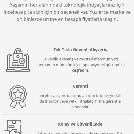
Gigabyte UD850GM PG5 V2 850W 80+ Gold PCIe
Gigabyte GP-UD750GM PG5 V2 ICE 750W 80+ Gold
Yaşamın her alanındaki teknolojik ihtiyaçlarınız için
5.1 - ATX 3.1 Full Modüler Siyah Power Supply
PCIe 5.1 - ATX 3.1 Full Modüler Beyaz Power Supply
incehesap’ta sizin için bir seçenek var. Yüzlerce marka ve
GIGABYTE GP-UD850GM PG5 ICE V2 850W 80+
7.139,00 TL
on binlerce ürüne en hesaplı fiyatlarla ulaşın.
Gold Güç Kaynağı
GIGABYTE GP-UD850GM PG5 ICE V2 850W 80+
Gigabyte GP-UD1000GM PG5 V2 1000W 80 Plus
Gold Güç Kaynağı
7.599,00 TL
Gold Full Modüler Power Supply
Gigabyte UD850GM PG5 V2 850W 80+ Gold PCIe
Gigabyte GP-UD750GM PG5 V2 ICE 750W 80+ Gold
5.1 - ATX 3.1 Full Modüler Siyah Power Supply
PCIe 5.1 - ATX 3.1 Full Modüler Beyaz Power Supply
7.999,00 TL
Tek Tıkla Güvenli Alışveriş
Güvenilir alışveriş ve müşteri memnuniyeti
sunmamızı mümkün kılan operasyonel gücümüzü
keşfedin
.
Garanti
incehesap.com'da sunulan tüm ürünler yetkili
distribütör veya yetkili ithalatçı firma garantisi
altındadır.
Kolay ve Güvenli İade
14 gün içinde tüm ürünleri iade edebilirsiniz. Tek