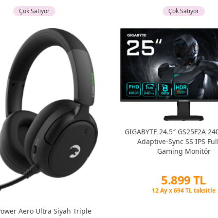
Çok Satıyor
Çok Satıyor
GIGABYTE 24.5″ GS25F2A 24
Adaptive-Sync SS IPS Ful
Gaming Monitör
5.899 TL
Peşin Fiyatına 6 Taksit
12 Ay x 694 TL taksitle
Peşin Fiyatına 6 Taksit
wer Aero Ultra Siyah Triple