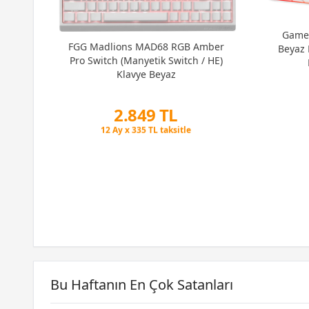
ik
GameP
FGG Madlions MAD68 RGB Amber
Beyaz 
Pro Switch (Manyetik Switch / HE)
Klavye Beyaz
2.849 TL
Peşin Fiyatına 3 Taksit
12 Ay x 335 TL taksitle
Peşin Fiyatına 3 Taksit
Bu Haftanın En Çok Satanları