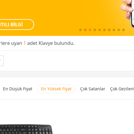
erlere uyan
1
adet Klavye bulundu.
r
En Düşük Fiyat
En Yüksek Fiyat
Çok Satanlar
Çok Gezilen