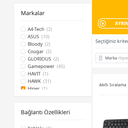
Oyuncu Koltuğu
Oyuncu Masası
Markalar
Hoparlör
Kulaklık & Mouse Standı
Kasa Fanı
A4-Tech
(2)
UPS
ASUS
(10)
Seçtiğiniz krit
Monitör Askı Aparatı
Bloody
(2)
Cougar
(2)
Marka
Hipe
GLORIOUS
(2)
Gamepower
(45)
HAVIT
(1)
HAWK
(31)
Akıllı Sıralama
Hiper
(1)
James Donkey
(5)
Keychron
(12)
Lenovo
(1)
Bağlantı Özellikleri
Logitech
(5)
MSI
(4)