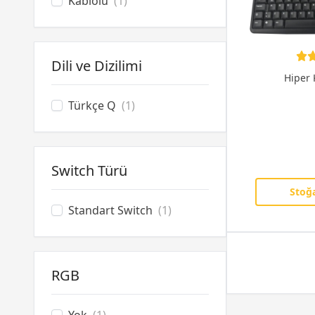
Kablolu
(1)
MageGee
(14)
Rampage
(1)
Razer
(10)
Dili ve Dizilimi
Redragon
(14)
Hiper
SteelSeries
(13)
Unitek
(1)
Türkçe Q
(1)
Wraith
(38)
Switch Türü
Stoğa
Standart Switch
(1)
RGB