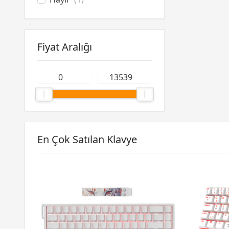
Fiyat Aralığı
En Çok Satılan Klavye