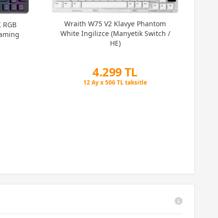
Wraith W75 V2 Klavye Phantom
K RGB
White İngilizce (Manyetik Switch /
Gaming
HE)
4.299 TL
Peşin Fiyatına 3 Taksit
12 Ay x 506 TL taksitle
Peşin Fiyatına 3 Taksit