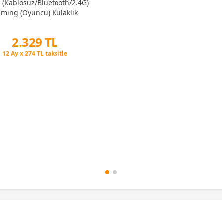
(Kablosuz/Bluetooth/2.4G)
ming (Oyuncu) Kulaklık
2.329 TL
Peşin Fiyatına 3 Taksit
12 Ay x 274 TL taksitle
Peşin Fiyatına 3 Taksit