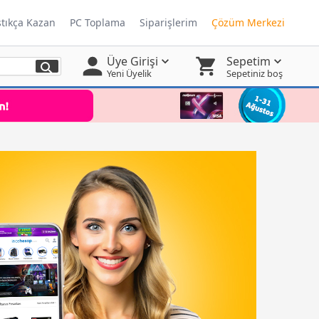
ştıkça Kazan
PC Toplama
Siparişlerim
Çözüm Merkezi
Üye Girişi
Sepetim
Yeni Üyelik
Sepetiniz boş