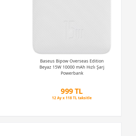
Rai
GB 
Baseus Bipow Overseas Edition
Beyaz 15W 10000 mAh Hızlı Şarj
Powerbank
999 TL
Peşin Fiyatına 3 Taksit
12 Ay x 118 TL taksitle
Peşin Fiyatına 3 Taksit