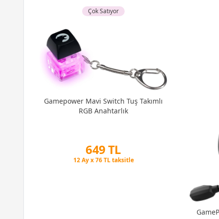
Çok Satıyor
uş
Gamepower Mavi Switch Tuş Takımlı
tch
RGB Anahtarlık
649 TL
Peşin Fiyatına 3 Taksit
12 Ay x 76 TL taksitle
Peşin Fiyatına 3 Taksit
GamePo