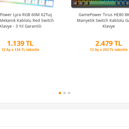
ower Lyra RGB 60M 62Tuş
GamePower Tirus HE80 8
Mekanik Kablolu Red Switch
Manyetik Switch Kablolu 
Klavye - 3 Yıl Garantili
Klavye
1.139 TL
2.479 TL
Peşin Fiyatına 3 Taksit
Peşin Fiyatına 3 Taksit
12 Ay x 134 TL taksitle
12 Ay x 292 TL taksitle
Peşin Fiyatına 3 Taksit
Peşin Fiyatına 3 Taksit