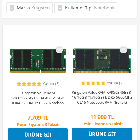
Marka
Kingston
Kullanım Tipi
Notebook
Yorum (2)
Yorum (2)
Kingston ValueRAM KVR56S46BS8-
Kingston ValueRAM
16 16GB (1x16GB) DDR5 5600Mhz
KVR32S22S8/16 16GB (1x16GB)
CL46 Notebook RAM (Bellek)
DDR4 3200MHz CL22 Notebook
Ram (Bellek)
11.999 TL
7.709 TL
Peşin Fiyatına 3 Taksit
Peşin Fiyatına 3 Taksit
12 Ay x 1.412 TL taksitle
12 Ay x 907 TL taksitle
ÜRÜNE GIT
ÜRÜNE GIT
Peşin Fiyatına 3 Taksit
Peşin Fiyatına 3 Taksit