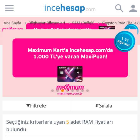
Incehesap
Ana Sayfa
Bilgisayar Bileşenleri
RAM (Bellek)
Kingston RAM (Bellek)
Filtrele
Sırala
Seçtiğiniz kriterlere uyan
5
adet RAM Fiyatları
bulundu.