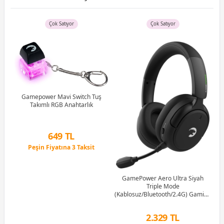
Çok Satıyor
Çok Satıyor
uş
Gamepower Mavi Switch Tuş
tch
Takımlı RGB Anahtarlık
G
1M
649 TL
Peşin Fiyatına 3 Taksit
12 Ay x 76 TL taksitle
Peşin Fiyatına 3 Taksit
GamePower Aero Ultra Siyah
Triple Mode
(Kablosuz/Bluetooth/2.4G) Gaming
(Oyuncu) Kulaklık
2.329 TL