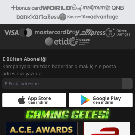
Güven
Damgası
E Bülten Aboneliği
Kampanyalarımızdan haberdar olmak için e-posta
adresinizi yazınız.
App Store
Google Play
'dan indirin
'den indirin