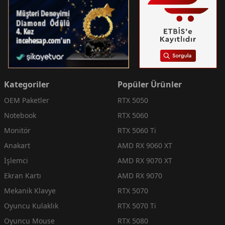
Kategoriler
Popüler Ürünler
OEM Paketler
RTX 5050
Notebook
RTX 5060
Monitör
RTX 5060 Ti
Anakart
AMD RX 9060 XT
İşlemci
AMD RX 9070 XT
Ekran Kartı
AMD RX 9070
Mekanik Klavye
RTX 5070
Oyuncu Kulaklık
RTX 5070 Ti
Oyuncu Mouse
RTX 5080