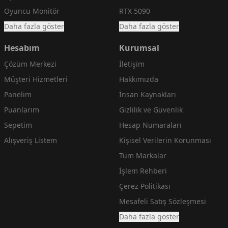
Oyuncu Monitör
RTX 5090
Daha fazla göster
Daha fazla göster
Hesabım
Kurumsal
Çözüm Merkezi
İletişim
Müşteri Hizmetleri
Hakkımızda
Panelim
İnsan Kaynakları
Puanlarım
Gizlilik ve Güvenlik
Sepetim
Hesap Numaraları
Alışveriş Listem
Kişisel Verilerin Korunması
Tüm Markalar
İşlem Rehberi
Çerez Politikası
Mesafeli Satış Sözleşmesi
Daha fazla göster