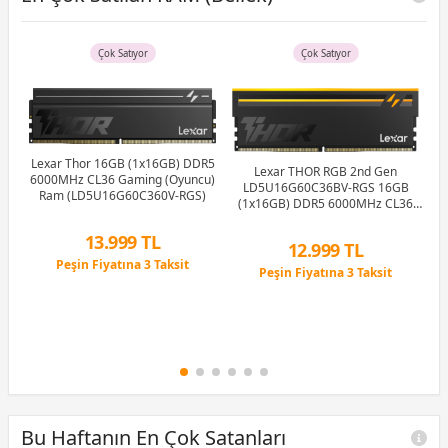
Çok Satıyor
Çok Satıyor
Lexar Thor 16GB (1x16GB) DDR5
T
Lexar THOR RGB 2nd Gen
6000MHz CL36 Gaming (Oyuncu)
LD5U16G60C36BV-RGS 16GB
Ram (LD5U16G60C360V-RGS)
(1x16GB) DDR5 6000MHz CL36
Ram (Bellek)
13.999 TL
12.999 TL
4GB
lu
Peşin Fiyatına 3 Taksit
Peşin Fiyatına 3 Taksit
12 Ay x 1.647 TL taksitle
12 Ay x 1.529 TL taksitle
Peşin Fiyatına 3 Taksit
Peşin Fiyatına 3 Taksit
Bu Haftanın En Çok Satanları