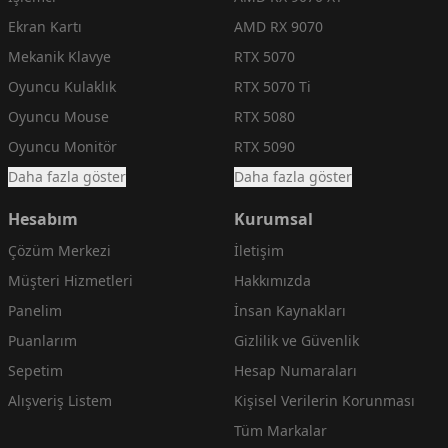
Ekran Kartı
AMD RX 9070
Mekanik Klavye
RTX 5070
Oyuncu Kulaklık
RTX 5070 Ti
Oyuncu Mouse
RTX 5080
Oyuncu Monitör
RTX 5090
Daha fazla göster
Daha fazla göster
Hesabım
Kurumsal
Çözüm Merkezi
İletişim
Müşteri Hizmetleri
Hakkımızda
Panelim
İnsan Kaynakları
Puanlarım
Gizlilik ve Güvenlik
Sepetim
Hesap Numaraları
Alışveriş Listem
Kişisel Verilerin Korunması
Tüm Markalar