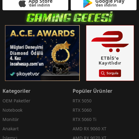
App Store
Google Play
'dan indirin
'den indirin
Kategoriler
Popüler Ürünler
OEM Paketler
RTX 5050
Notebook
RTX 5060
Monitör
RTX 5060 Ti
Anakart
AMD RX 9060 XT
İşlemci
AMD RX 9070 XT