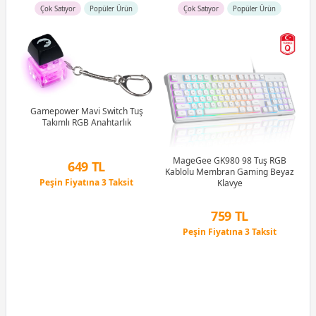
Çok Satıyor
Popüler Ürün
Çok Satıyor
Popüler Ürün
R5
u)
)
Gamepower Mavi Switch Tuş
Takımlı RGB Anahtarlık
Li
MageGee GK980 98 Tuş RGB
649 TL
Kablolu Membran Gaming Beyaz
Peşin Fiyatına 3 Taksit
Klavye
12 Ay x 76 TL taksitle
Peşin Fiyatına 3 Taksit
759 TL
Peşin Fiyatına 3 Taksit
12 Ay x 89 TL taksitle
Peşin Fiyatına 3 Taksit