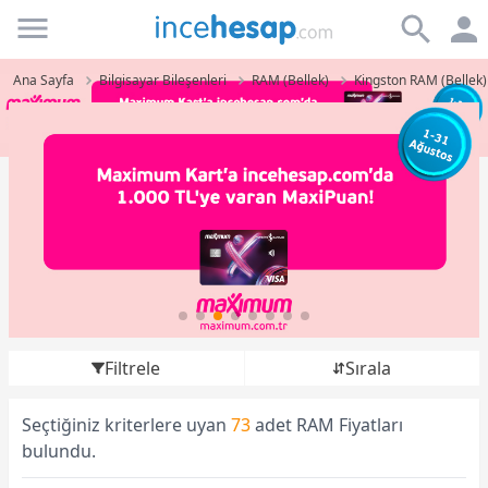
Incehesap
Ana Sayfa
Bilgisayar Bileşenleri
RAM (Bellek)
Kingston RAM (Bellek)
Filtrele
Sırala
Seçtiğiniz kriterlere uyan
73
adet RAM Fiyatları
bulundu.