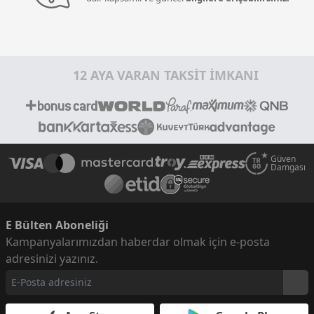
12 AYA VARAN TAKSİT İMKANI
Güven
Damgası
E Bülten Aboneliği
Kampanyalarımızdan haberdar olmak için e-posta
adresinizi yazınız.