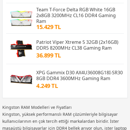
Team T-Force Delta RGB White 16GB
2x8GB 3200MHz CL16 DDR4 Gaming
Ram
15.429 TL
Patriot Viper Xtreme 5 32GB (2x16GB)
DDR5 8200MHz CL38 Gaming Ram
36.899 TL
XPG Gammix D30 AX4U36008G18I-SR30
8GB DDR4 3600MHz Gaming Ram
4.249 TL
Kingston RAM Modelleri ve Fiyatları
Kingston, yüksek performanslı RAM çözümleriyle bilgisayar
kullanıcılarının en çok tercih ettiği markalardan biridir. İster
masaüstü bilgisayarlar için DDR4 bellek arıyor olun, ister laptop