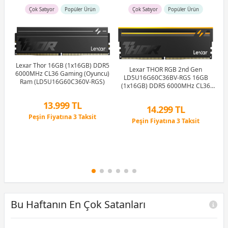
Çok Satıyor
Popüler Ürün
Çok Satıyor
Popüler Ürün
Lexar Thor 16GB (1x16GB) DDR5
GB
K
Lexar THOR RGB 2nd Gen
6000MHz CL36 Gaming (Oyuncu)
Ram
16
LD5U16G60C36BV-RGS 16GB
Ram (LD5U16G60C360V-RGS)
C
(1x16GB) DDR5 6000MHz CL36
Ram (Bellek)
13.999 TL
14.299 TL
Peşin Fiyatına 3 Taksit
Peşin Fiyatına 3 Taksit
12 Ay x 1.647 TL taksitle
12 Ay x 1.682 TL taksitle
Peşin Fiyatına 3 Taksit
Peşin Fiyatına 3 Taksit
Bu Haftanın En Çok Satanları