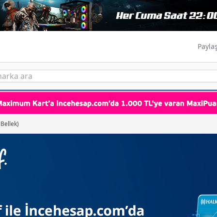
Payla
Bellek)