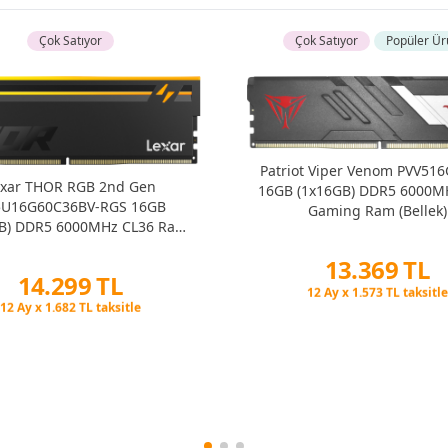
Çok Satıyor
Çok Satıyor
Popüler Ür
Patriot Viper Venom PVV51
exar THOR RGB 2nd Gen
16GB (1x16GB) DDR5 6000M
5U16G60C36BV-RGS 16GB
Gaming Ram (Bellek)
B) DDR5 6000MHz CL36 Ram
(Bellek)
13.369 TL
14.299 TL
Peşin Fiyatına 3 Taksit
Peşin Fiyatına 3 Taksit
12 Ay x 1.573 TL taksitle
12 Ay x 1.682 TL taksitle
Peşin Fiyatına 3 Taksit
Peşin Fiyatına 3 Taksit