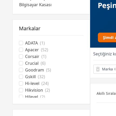
Bilgisayar Kasası
Power Supply
Bilgisayar Aksesuarları
Soğutucu Overclock
Markalar
Optik Sürücüler
ADATA
(1)
Apacer
(52)
Seçtiğiniz 
Corsair
(1)
Crucial
(6)
Marka
K
Goodram
(5)
Gskill
(32)
Hi-level
(24)
Hikvision
(2)
Akıllı Sıra
Hilevel
(2)
Inno3d
(4)
Kingston
(73)