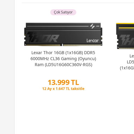
Çok Satıyor
Lexar Thor 16GB (1x16GB) DDR5
L
6000MHz CL36 Gaming (Oyuncu)
LD
Ram (LD5U16G60C360V-RGS)
(1x16G
13.999 TL
GB
Peşin Fiyatına 3 Taksit
 Ram
12 Ay x 1.647 TL taksitle
Peşin Fiyatına 3 Taksit