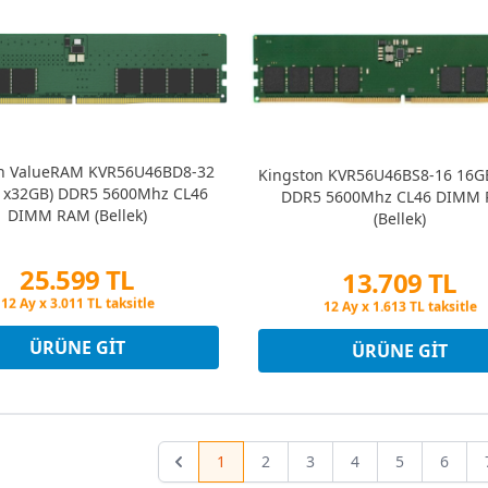
on ValueRAM KVR56U46BD8-32
Kingston KVR56U46BS8-16 16GB
1x32GB) DDR5 5600Mhz CL46
DDR5 5600Mhz CL46 DIMM
DIMM RAM (Bellek)
(Bellek)
25.599 TL
13.709 TL
Peşin Fiyatına 3 Taksit
Peşin Fiyatına 3 Taksit
12 Ay x 3.011 TL taksitle
12 Ay x 1.613 TL taksitle
Peşin Fiyatına 3 Taksit
Peşin Fiyatına 3 Taksit
ÜRÜNE GIT
ÜRÜNE GIT
1
2
3
4
5
6
Previous