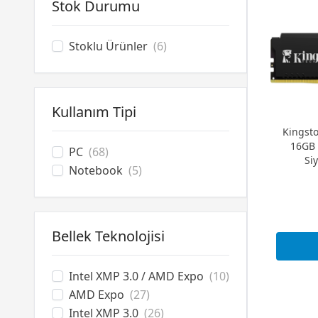
Lexar
(9)
Stok Durumu
PNY
(2)
Patriot
(49)
Stoklu Ürünler
(6)
Team
(59)
Twinmos
(5)
XPG
(37)
Kullanım Tipi
Kingst
16GB 
PC
(68)
Si
Notebook
(5)
Bellek Teknolojisi
Intel XMP 3.0 / AMD Expo
(10)
AMD Expo
(27)
Intel XMP 3.0
(26)