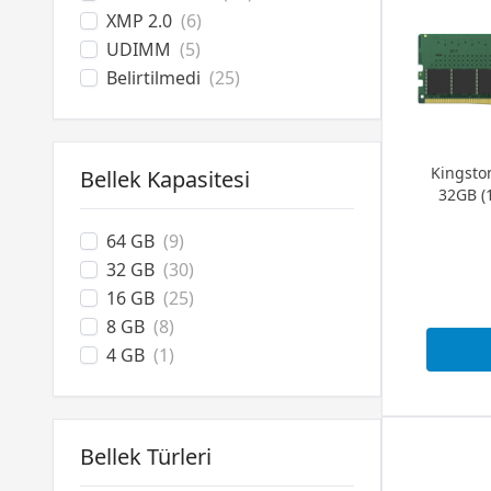
XMP 2.0
(6)
UDIMM
(5)
Belirtilmedi
(25)
Kingst
Bellek Kapasitesi
32GB (
64 GB
(9)
32 GB
(30)
16 GB
(25)
8 GB
(8)
4 GB
(1)
Bellek Türleri