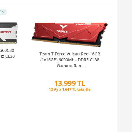
ün
6G60C30
I
Team T-Force Vulcan Red 16GB
Hz CL30
32
(1x16GB) 6000Mhz DDR5 CL38
Gaming Ram
(FLRD516G6000HC38J01)
13.999 TL
Peşin Fiyatına 3 Taksit
12 Ay x 1.647 TL taksitle
Peşin Fiyatına 3 Taksit