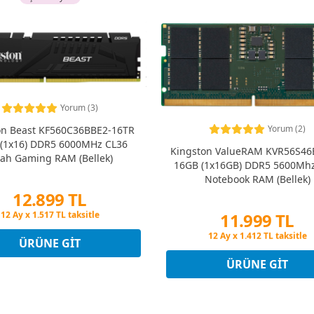
Yorum (3)
Yorum (2)
on Beast KF560C36BBE2-16TR
(1x16) DDR5 6000MHz CL36
Kingston ValueRAM KVR56S46
yah Gaming RAM (Bellek)
16GB (1x16GB) DDR5 5600Mhz
Notebook RAM (Bellek)
12.899 TL
11.999 TL
Peşin Fiyatına 3 Taksit
12 Ay x 1.517 TL taksitle
Peşin Fiyatına 3 Taksit
Peşin Fiyatına 3 Taksit
ÜRÜNE GIT
12 Ay x 1.412 TL taksitle
Peşin Fiyatına 3 Taksit
ÜRÜNE GIT