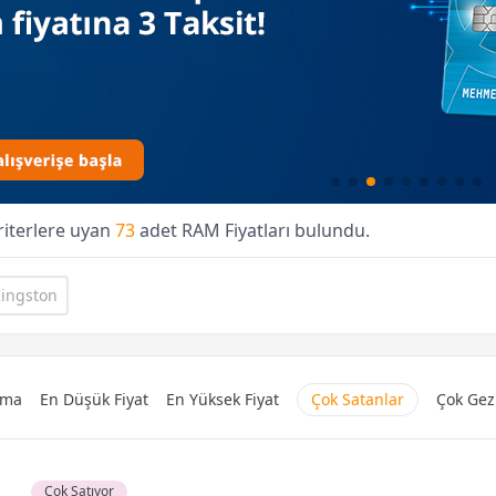
kriterlere uyan
73
adet RAM Fiyatları bulundu.
ingston
lama
En Düşük Fiyat
En Yüksek Fiyat
Çok Satanlar
Çok Gez
Çok Satıyor