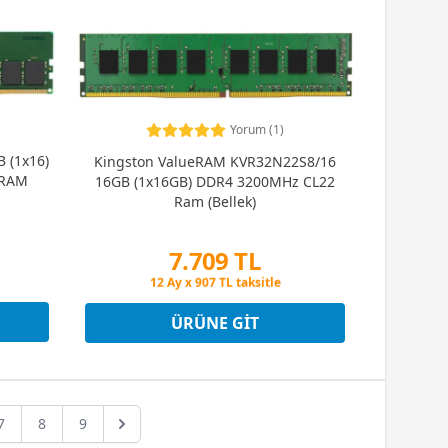
Yorum (1)
 (1x16)
Kingston ValueRAM KVR32N22S8/16
 RAM
16GB (1x16GB) DDR4 3200MHz CL22
Ram (Bellek)
7.709 TL
Peşin Fiyatına 3 Taksit
12 Ay x 907 TL taksitle
Peşin Fiyatına 3 Taksit
ÜRÜNE GIT
7
8
9
Next