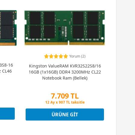
Yorum (2)
BS8-16
Kingston ValueRAM KVR32S22S8/16
 CL46
16GB (1x16GB) DDR4 3200MHz CL22
Notebook Ram (Bellek)
7.709 TL
Peşin Fiyatına 3 Taksit
12 Ay x 907 TL taksitle
Peşin Fiyatına 3 Taksit
ÜRÜNE GIT