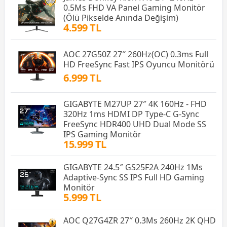
0.5Ms FHD VA Panel Gaming Monitör
(Ölü Pikselde Anında Değişim)
4.599 TL
AOC 27G50Z 27″ 260Hz(OC) 0.3ms Full
HD FreeSync Fast IPS Oyuncu Monitörü
6.999 TL
GIGABYTE M27UP 27″ 4K 160Hz - FHD
320Hz 1ms HDMI DP Type-C G-Sync
FreeSync HDR400 UHD Dual Mode SS
IPS Gaming Monitör
15.999 TL
GIGABYTE 24.5″ GS25F2A 240Hz 1Ms
Adaptive-Sync SS IPS Full HD Gaming
Monitör
5.999 TL
AOC Q27G4ZR 27″ 0.3Ms 260Hz 2K QHD