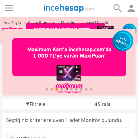
Incehesap
Ana Sayfa
Çevre Birimleri
Monitör
Lenovo Monitör
Filtrele
Sırala
Seçtiğiniz kriterlere uyan
1
adet Monitör bulundu.