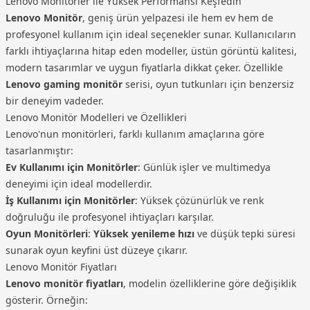
Lenovo Monitörler ile Yüksek Performansı Keşfedin
Lenovo D32Q-20 65F7GAC1TK 31.5″ 4ms 75Hz 2K
Lenovo Monitör
, geniş ürün yelpazesi ile hem ev hem de
WQHD WLED IPS Monitör
profesyonel kullanım için ideal seçenekler sunar. Kullanıcıların
farklı ihtiyaçlarına hitap eden modeller, üstün görüntü kalitesi,
modern tasarımlar ve uygun fiyatlarla dikkat çeker. Özellikle
Lenovo gaming monitör
serisi, oyun tutkunları için benzersiz
bir deneyim vadeder.
Lenovo Monitör Modelleri ve Özellikleri
Lenovo'nun monitörleri, farklı kullanım amaçlarına göre
tasarlanmıştır:
Ev Kullanımı için Monitörler
: Günlük işler ve multimedya
deneyimi için ideal modellerdir.
İş Kullanımı için Monitörler
: Yüksek çözünürlük ve renk
doğruluğu ile profesyonel ihtiyaçları karşılar.
Oyun Monitörleri
:
Yüksek yenileme hızı
ve düşük tepki süresi
sunarak oyun keyfini üst düzeye çıkarır.
Lenovo Monitör Fiyatları
Lenovo monitör fiyatları
, modelin özelliklerine göre değişiklik
gösterir. Örneğin: