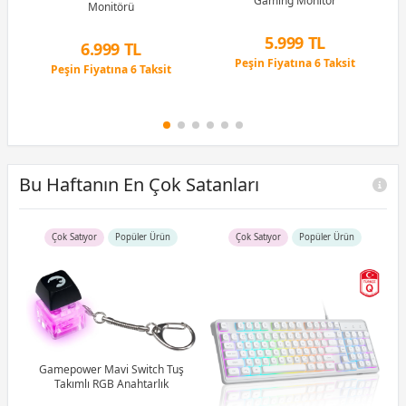
Gaming Monitör
Monitörü
e
G
g
0.
5.999 TL
6.999 TL
Peşin Fiyatına 6 Taksit
Peşin Fiyatına 6 Taksit
12 Ay x 706 TL taksitle
12 Ay x 823 TL taksitle
Peşin Fiyatına 6 Taksit
Peşin Fiyatına 6 Taksit
Bu Haftanın En Çok Satanları
Çok Satıyor
Popüler Ürün
Çok Satıyor
Popüler Ürün
R5
u)
)
Gamepower Mavi Switch Tuş
Takımlı RGB Anahtarlık