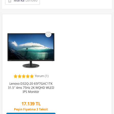
Marka
Lenovo
Yorum (1)
Lenovo D32Q-20 65F7GAC1TK
31.5″ 4ms 75Hz 2K WQHD WLED
IPS Monitör
17.139 TL
Peşin Fiyatına 3 Taksit
12 Ay x 2.016 TL taksitle