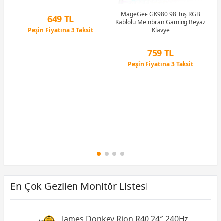
Li
MageGee GK980 98 Tuş RGB
649 TL
Kablolu Membran Gaming Beyaz
Peşin Fiyatına 3 Taksit
Klavye
12 Ay x 76 TL taksitle
Peşin Fiyatına 3 Taksit
759 TL
Peşin Fiyatına 3 Taksit
12 Ay x 89 TL taksitle
Peşin Fiyatına 3 Taksit
En Çok Gezilen Monitör Listesi
James Donkey Rion R40 24″ 240Hz