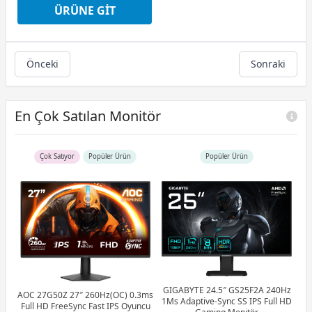
ÜRÜNE GIT
Peşin Fiyatına 3 Taksit
Önceki
Sonraki
En Çok Satılan Monitör
Çok Satıyor
Popüler Ürün
Popüler Ürün
GIGABYTE 24.5″ GS25F2A 240Hz
AOC 27G50Z 27″ 260Hz(OC) 0.3ms
1Ms Adaptive-Sync SS IPS Full HD
Full HD FreeSync Fast IPS Oyuncu
27″