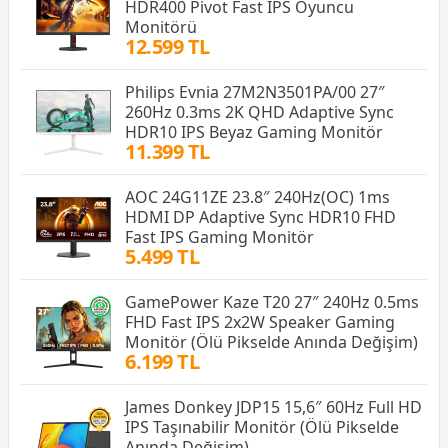
HDR400 Pivot Fast IPS Oyuncu
Monitörü
12.599 TL
Philips Evnia 27M2N3501PA/00 27″
260Hz 0.3ms 2K QHD Adaptive Sync
HDR10 IPS Beyaz Gaming Monitör
11.399 TL
AOC 24G11ZE 23.8″ 240Hz(OC) 1ms
HDMI DP Adaptive Sync HDR10 FHD
Fast IPS Gaming Monitör
5.499 TL
GamePower Kaze T20 27″ 240Hz 0.5ms
FHD Fast IPS 2x2W Speaker Gaming
Monitör (Ölü Pikselde Anında Değişim)
6.199 TL
James Donkey JDP15 15,6″ 60Hz Full HD
IPS Taşınabilir Monitör (Ölü Pikselde
Anında Değişim)