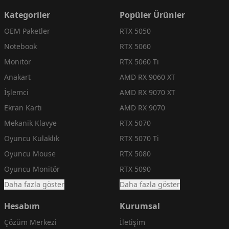
Kategoriler
Popüler Ürünler
OEM Paketler
RTX 5050
Notebook
RTX 5060
Monitör
RTX 5060 Ti
Anakart
AMD RX 9060 XT
İşlemci
AMD RX 9070 XT
Ekran Kartı
AMD RX 9070
Mekanik Klavye
RTX 5070
Oyuncu Kulaklık
RTX 5070 Ti
Oyuncu Mouse
RTX 5080
Oyuncu Monitör
RTX 5090
Daha fazla göster
Daha fazla göster
Hesabım
Kurumsal
Çözüm Merkezi
İletişim