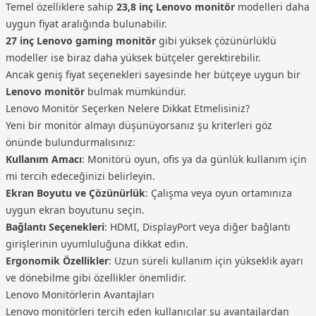
Temel özelliklere sahip
23,8 inç Lenovo monitör
modelleri daha
uygun fiyat aralığında bulunabilir.
27 inç Lenovo gaming monitör
gibi yüksek çözünürlüklü
modeller ise biraz daha yüksek bütçeler gerektirebilir.
Ancak geniş fiyat seçenekleri sayesinde her bütçeye uygun bir
Lenovo monitör
bulmak mümkündür.
Lenovo Monitör Seçerken Nelere Dikkat Etmelisiniz?
Yeni bir monitör almayı düşünüyorsanız şu kriterleri göz
önünde bulundurmalısınız:
Kullanım Amacı
: Monitörü oyun, ofis ya da günlük kullanım için
mi tercih edeceğinizi belirleyin.
Ekran Boyutu ve Çözünürlük
: Çalışma veya oyun ortamınıza
uygun ekran boyutunu seçin.
Bağlantı Seçenekleri
: HDMI, DisplayPort veya diğer bağlantı
girişlerinin uyumluluğuna dikkat edin.
Ergonomik Özellikler
: Uzun süreli kullanım için yükseklik ayarı
ve dönebilme gibi özellikler önemlidir.
Lenovo Monitörlerin Avantajları
Lenovo monitörleri tercih eden kullanıcılar şu avantajlardan