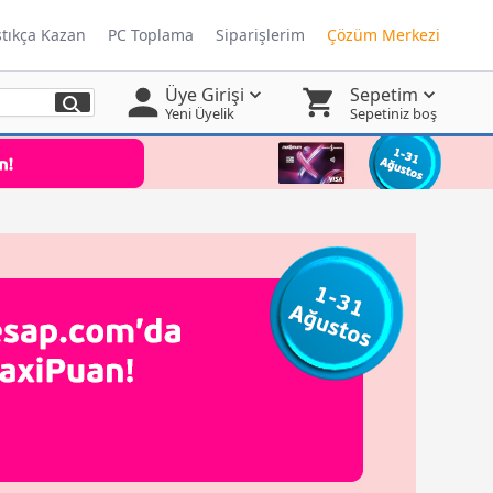
ştıkça Kazan
PC Toplama
Siparişlerim
Çözüm Merkezi
Üye Girişi
Sepetim
Yeni Üyelik
Sepetiniz boş