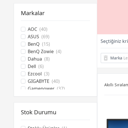
Oyuncu Koltuğu
Oyuncu Masası
Markalar
Hoparlör
Kulaklık & Mouse Standı
Kasa Fanı
AOC
(40)
UPS
ASUS
(69)
Seçtiğiniz kr
Monitör Askı Aparatı
BenQ
(15)
BenQ Zowie
(4)
Marka
Le
Dahua
(8)
Dell
(6)
Ezcool
(3)
GIGABYTE
(40)
Akıllı Sırala
Gamepower
(37)
HP
(1)
James Donkey
(16)
LG
(10)
Stok Durumu
Lenovo
(1)
MSI
(66)