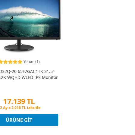
Yorum (1)
32Q-20 65F7GAC1TK 31.5″
 2K WQHD WLED IPS Monitör
17.139 TL
Peşin Fiyatına 3 Taksit
2 Ay x 2.016 TL taksitle
Peşin Fiyatına 3 Taksit
ÜRÜNE GIT