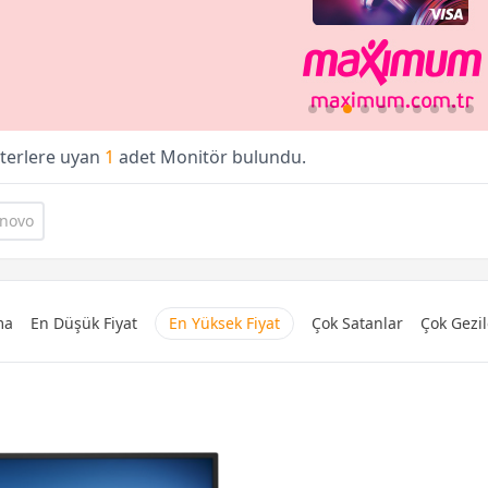
iterlere uyan
1
adet Monitör bulundu.
novo
ma
En Düşük Fiyat
En Yüksek Fiyat
Çok Satanlar
Çok Gezil