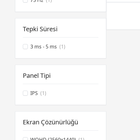
75 Hz
(1)
Tepki Süresi
3 ms - 5 ms
(1)
Panel Tipi
IPS
(1)
Ekran Çözünürlüğü
WQHD (2560x1440)
(1)