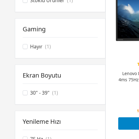
Stoklu Ürünler
(1)
Philips
(3)
Philips Evnia
(21)
Samsung
(9)
Gaming
Xiaomi
(2)
Hayır
(1)
Lenovo D
Ekran Boyutu
4ms 75Hz
30" - 39"
(1)
1
Yenileme Hızı