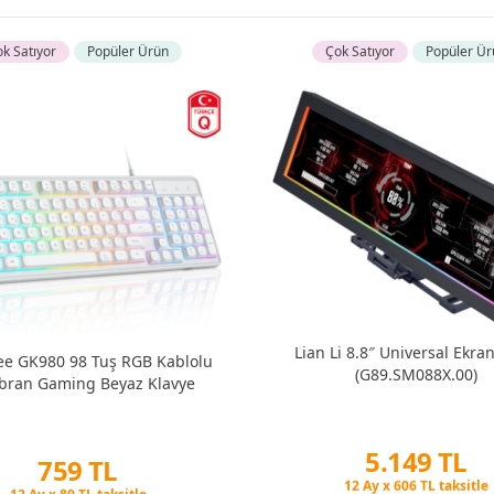
k Satıyor
Popüler Ürün
Çok Satıyor
Popüler Ür
Lian Li 8.8″ Universal Ekra
e GK980 98 Tuş RGB Kablolu
(G89.SM088X.00)
ran Gaming Beyaz Klavye
5.149 TL
759 TL
Peşin Fiyatına 3 Taksit