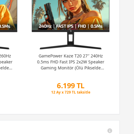
AO
260Hz
GamePower Kaze T20 27″ 240Hz
QHD
peaker
0.5ms FHD Fast IPS 2x2W Speaker
selde
Gaming Monitör (Ölü Pikselde
Anında Değişim)
6.199 TL
Peşin Fiyatına 6 Taksit
12 Ay x 729 TL taksitle
Peşin Fiyatına 6 Taksit