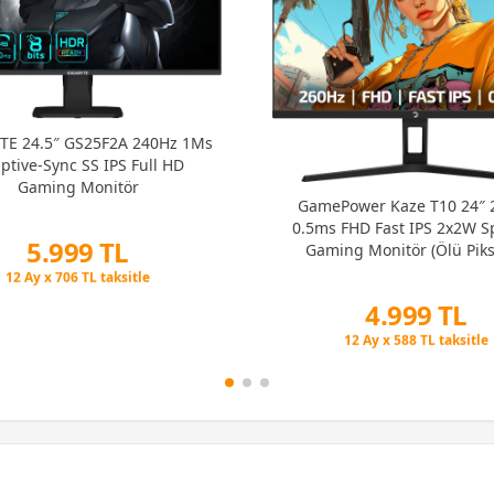
TE 24.5″ GS25F2A 240Hz 1Ms
ptive-Sync SS IPS Full HD
Gaming Monitör
GamePower Kaze T10 24″ 
0.5ms FHD Fast IPS 2x2W S
5.999 TL
Gaming Monitör (Ölü Pik
Anında Değişim)
Peşin Fiyatına 6 Taksit
12 Ay x 706 TL taksitle
4.999 TL
Peşin Fiyatına 6 Taksit
Peşin Fiyatına 6 Taksit
12 Ay x 588 TL taksitle
Peşin Fiyatına 6 Taksit