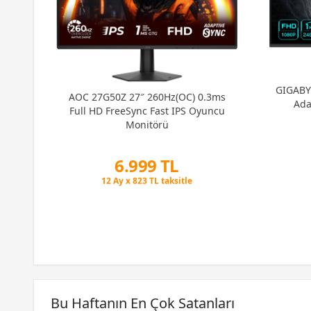
GIGABY
AOC 27G50Z 27″ 260Hz(OC) 0.3ms
Ada
Full HD FreeSync Fast IPS Oyuncu
27″
Monitörü
Sync
tör
6.999 TL
Peşin Fiyatına 6 Taksit
12 Ay x 823 TL taksitle
Peşin Fiyatına 6 Taksit
Bu Haftanın En Çok Satanları