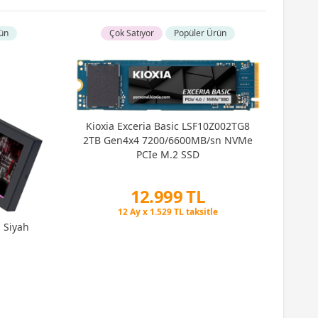
ün
Çok Satıyor
Popüler Ürün
Kioxia Exceria Basic LSF10Z002TG8
2TB Gen4x4 7200/6600MB/sn NVMe
PCIe M.2 SSD
12.999 TL
Peşin Fiyatına 3 Taksit
12 Ay x 1.529 TL taksitle
n Siyah
Peşin Fiyatına 3 Taksit