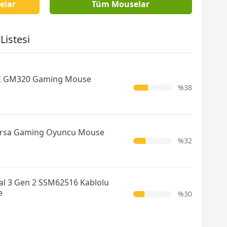
elar
Tüm Mouselar
Listesi
E GM320 Gaming Mouse
%38
rsa Gaming Oyuncu Mouse
%32
val 3 Gen 2 SSM62516 Kablolu
e
%30