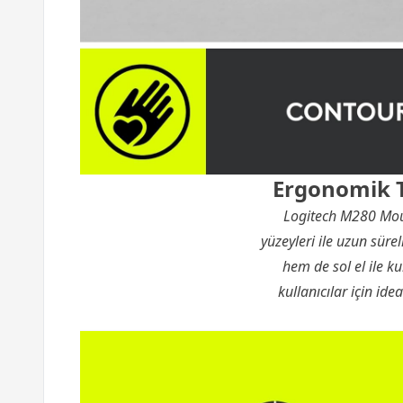
Ergonomik T
Logitech M280 Mou
yüzeyleri ile uzun sür
hem de sol el ile k
kullanıcılar için ide