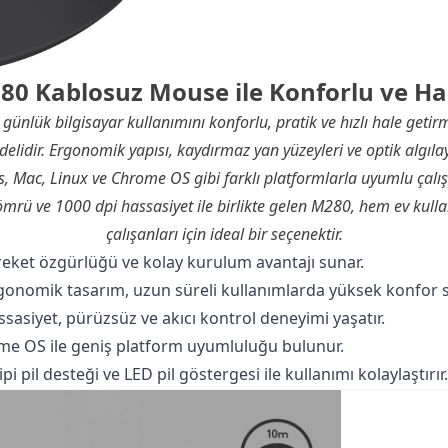
80 Kablosuz Mouse ile Konforlu ve Ha
ünlük bilgisayar kullanımını konforlu, pratik ve hızlı hale getirm
idir. Ergonomik yapısı, kaydırmaz yan yüzeyleri ve optik algılayı
 Mac, Linux ve Chrome OS gibi farklı platformlarla uyumlu çalış
 ömrü ve 1000 dpi hassasiyet ile birlikte gelen M280, hem ev kulla
çalışanları için ideal bir seçenektir.
areket özgürlüğü ve kolay kurulum avantajı sunar.
gonomik tasarım, uzun süreli kullanımlarda yüksek konfor s
assasiyet, pürüzsüz ve akıcı kontrol deneyimi yaşatır.
me OS ile geniş platform uyumluluğu bulunur.
i pil desteği ve LED pil göstergesi ile kullanımı kolaylaştırır.