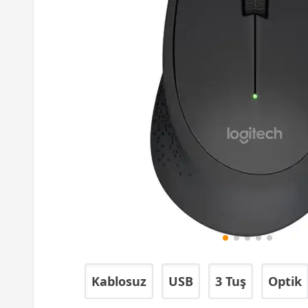
Kablosuz
USB
3 Tuş
Optik