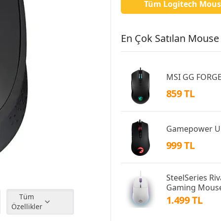
Tüm Logitech Mous
En Çok Satılan Mouse 
MSI GG FORG
859 TL
Gamepower U
999 TL
SteelSeries Ri
Gaming Mous
Tüm
1.499 TL
Özellikler