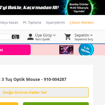
ştıkça Kazan
PC Toplama
Siparişlerim
Çözüm Merkezi
Üye Girişi
Sepetim
Yeni Üyelik
Sepetiniz boş
3 Tuş Optik Mouse - 910-004287
Stoğa Girince Haber Ver