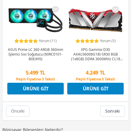
Yorum (11)
Yorum (5)
ASUS Prime LC 360 ARGB 360mm
XPG Gammix D30
İşlemci Sıvı Soğutucu (90RC0101-
AX4U36008G18I-SR30 8GB
B0EAY0)
(1x8GB) DDR4 3600MHz CL18
Gaming (Oyuncu) Ram
5.499 TL
4.249 TL
Peşin Fiyatına 3 Taksit
Peşin Fiyatına 3 Taksit
12 Ay x 647 TL taksitle
12 Ay x 500 TL taksitle
ÜRÜNE GIT
ÜRÜNE GIT
Peşin Fiyatına 3 Taksit
Peşin Fiyatına 3 Taksit
Önceki
Sonraki
Bilgisayar Bileşenleri Nelerdir?