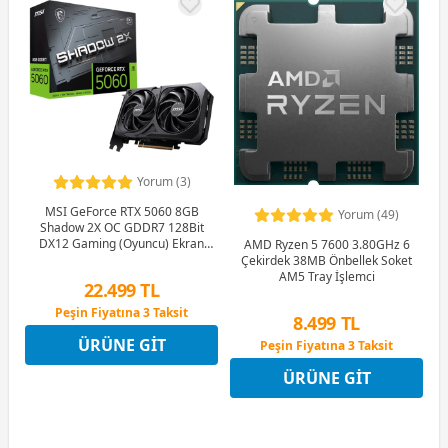
Yorum (3)
MSI GeForce RTX 5060 8GB
Yorum (49)
Shadow 2X OC GDDR7 128Bit
DX12 Gaming (Oyuncu) Ekran
AMD Ryzen 5 7600 3.80GHz 6
Kartı
Çekirdek 38MB Önbellek Soket
AM5 Tray İşlemci
22.499 TL
Peşin Fiyatına 3 Taksit
8.499 TL
12 Ay x 2.647 TL taksitle
ÜRÜNE GIT
Peşin Fiyatına 3 Taksit
Peşin Fiyatına 3 Taksit
12 Ay x 1.000 TL taksitle
ÜRÜNE GIT
Peşin Fiyatına 3 Taksit