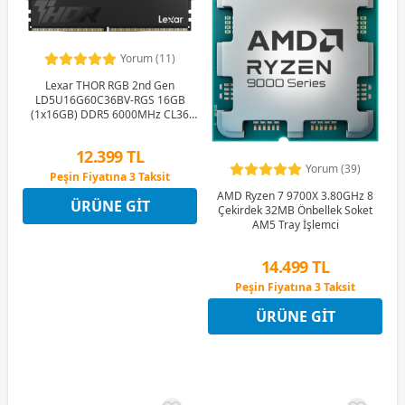
Yorum (11)
Lexar THOR RGB 2nd Gen
LD5U16G60C36BV-RGS 16GB
(1x16GB) DDR5 6000MHz CL36
Ram (Bellek)
12.399 TL
Yorum (39)
Peşin Fiyatına 3 Taksit
12 Ay x 1.459 TL taksitle
AMD Ryzen 7 9700X 3.80GHz 8
ÜRÜNE GIT
Peşin Fiyatına 3 Taksit
Çekirdek 32MB Önbellek Soket
AM5 Tray İşlemci
14.499 TL
Peşin Fiyatına 3 Taksit
12 Ay x 1.706 TL taksitle
ÜRÜNE GIT
Peşin Fiyatına 3 Taksit