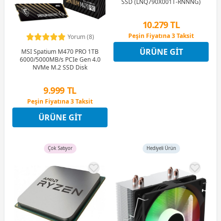
SSD (LNQ790X001T-RNNNG)
10.279 TL
Peşin Fiyatına 3 Taksit
Yorum (8)
12 Ay x 1.209 TL taksitle
ÜRÜNE GIT
MSI Spatium M470 PRO 1TB
Peşin Fiyatına 3 Taksit
6000/5000MB/s PCIe Gen 4.0
NVMe M.2 SSD Disk
9.999 TL
Peşin Fiyatına 3 Taksit
12 Ay x 1.176 TL taksitle
ÜRÜNE GIT
Peşin Fiyatına 3 Taksit
Çok Satıyor
Hediyeli Ürün