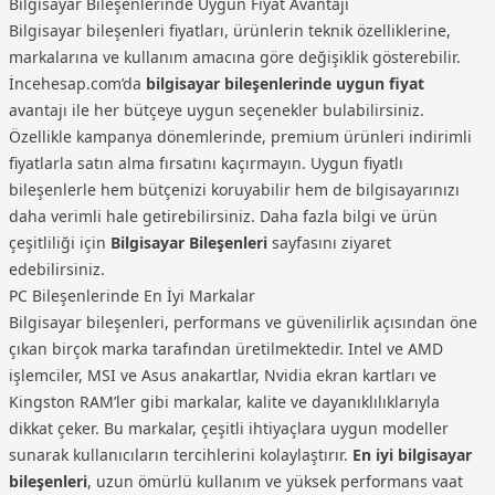
Bilgisayar Bileşenlerinde Uygun Fiyat Avantajı
Bilgisayar bileşenleri fiyatları, ürünlerin teknik özelliklerine,
markalarına ve kullanım amacına göre değişiklik gösterebilir.
İncehesap.com’da
bilgisayar bileşenlerinde uygun fiyat
avantajı ile her bütçeye uygun seçenekler bulabilirsiniz.
Özellikle kampanya dönemlerinde, premium ürünleri indirimli
fiyatlarla satın alma fırsatını kaçırmayın. Uygun fiyatlı
bileşenlerle hem bütçenizi koruyabilir hem de bilgisayarınızı
daha verimli hale getirebilirsiniz. Daha fazla bilgi ve ürün
çeşitliliği için
Bilgisayar Bileşenleri
sayfasını ziyaret
edebilirsiniz.
PC Bileşenlerinde En İyi Markalar
Bilgisayar bileşenleri, performans ve güvenilirlik açısından öne
çıkan birçok marka tarafından üretilmektedir. Intel ve AMD
işlemciler, MSI ve Asus anakartlar, Nvidia ekran kartları ve
Kingston RAM’ler gibi markalar, kalite ve dayanıklılıklarıyla
dikkat çeker. Bu markalar, çeşitli ihtiyaçlara uygun modeller
sunarak kullanıcıların tercihlerini kolaylaştırır.
En iyi bilgisayar
bileşenleri
, uzun ömürlü kullanım ve yüksek performans vaat