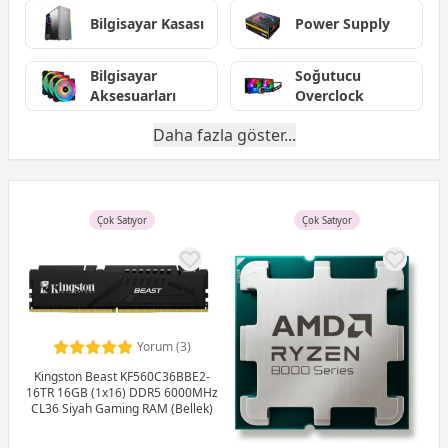
Bilgisayar Kasası
Power Supply
Bilgisayar
Soğutucu
Aksesuarları
Overclock
Daha fazla göster...
Çok Satıyor
Çok Satıyor
Yorum (3)
Kingston Beast KF560C36BBE2-
16TR 16GB (1x16) DDR5 6000MHz
CL36 Siyah Gaming RAM (Bellek)