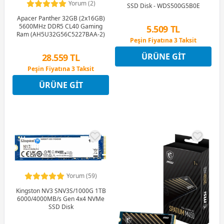
Yorum (2)
SSD Disk - WDS500G5B0E
Apacer Panther 32GB (2x16GB)
5600MHz DDR5 CL40 Gaming
5.509 TL
Ram (AH5U32G56C5227BAA-2)
Peşin Fiyatına 3 Taksit
12 Ay x 648 TL taksitle
ÜRÜNE GIT
28.559 TL
Peşin Fiyatına 3 Taksit
Peşin Fiyatına 3 Taksit
12 Ay x 3.360 TL taksitle
ÜRÜNE GIT
Peşin Fiyatına 3 Taksit
Yorum (59)
Kingston NV3 SNV3S/1000G 1TB
6000/4000MB/s Gen 4x4 NVMe
SSD Disk