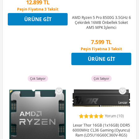
12.899 TL
Peşin Fiyatına 3 Taksit
12 Ay x 1.517 TL taksitle
AMD Ryzen 5 Pro 8500G 3.5GHz 6
ÜRÜNE GIT
Peşin Fiyatına 3 Taksit
Çekirdek 16MB Önbellek Soket
AM5 MPK İşlemci
7.599 TL
Peşin Fiyatına 3 Taksit
12 Ay x 894 TL taksitle
ÜRÜNE GIT
Peşin Fiyatına 3 Taksit
Çok Satıyor
Çok Satıyor
Yorum (10)
Lexar Thor 16GB (1x16GB) DDR5
6000MHz CL36 Gaming (Oyuncu)
Ram (LD5U16G60C360V-RGS)