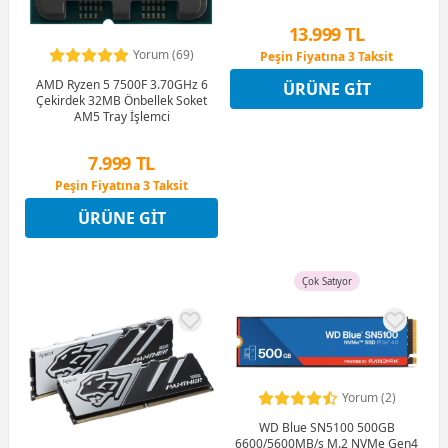
13.999 TL
Yorum (69)
Peşin Fiyatına 3 Taksit
12 Ay x 1.647 TL taksitle
AMD Ryzen 5 7500F 3.70GHz 6
ÜRÜNE GIT
Peşin Fiyatına 3 Taksit
Çekirdek 32MB Önbellek Soket
AM5 Tray İşlemci
7.999 TL
Peşin Fiyatına 3 Taksit
12 Ay x 941 TL taksitle
ÜRÜNE GIT
Peşin Fiyatına 3 Taksit
Çok Satıyor
Yorum (2)
WD Blue SN5100 500GB
6600/5600MB/s M.2 NVMe Gen4