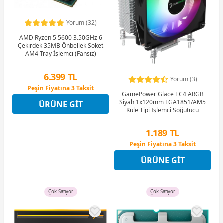
Yorum (32)
AMD Ryzen 5 5600 3.50GHz 6
Çekirdek 35MB Önbellek Soket
AM4 Tray İşlemci (Fansız)
6.399 TL
Yorum (3)
Peşin Fiyatına 3 Taksit
GamePower Glace TC4 ARGB
12 Ay x 753 TL taksitle
Siyah 1x120mm LGA1851/AM5
ÜRÜNE GIT
Peşin Fiyatına 3 Taksit
Kule Tipi İşlemci Soğutucu
1.189 TL
Peşin Fiyatına 3 Taksit
12 Ay x 140 TL taksitle
ÜRÜNE GIT
Peşin Fiyatına 3 Taksit
Çok Satıyor
Çok Satıyor