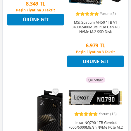
8.349 TL
Peşin Fiyatına 3 Taksit
Yorum (5)
12 Ay x 982 TL taksitle
ÜRÜNE GIT
Peşin Fiyatına 3 Taksit
MSI Spatium M450 1TB V1
3400/2400MB/s PCIe Gen 4.0
NVMe M.2 SSD Disk
6.979 TL
Peşin Fiyatına 3 Taksit
12 Ay x 821 TL taksitle
ÜRÜNE GIT
Peşin Fiyatına 3 Taksit
Çok Satıyor
Yorum (13)
Lexar NQ790 1TB Gen4x4
7000/6000MB/sn NVMe PCIe M.2