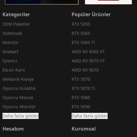
Kategoriler
Popüler Ürünler
OEM Paketler
RTX 5050
Notebook
RTX 5060
Monitör
RTX 5060 Ti
Anakart
AMD RX 9060 XT
İşlemci
AMD RX 9070 XT
Ekran Kartı
AMD RX 9070
Mekanik Klavye
RTX 5070
Oyuncu Kulaklık
RTX 5070 Ti
Oyuncu Mouse
RTX 5080
Oyuncu Monitör
RTX 5090
Daha fazla göster
Daha fazla göster
Hesabım
Kurumsal