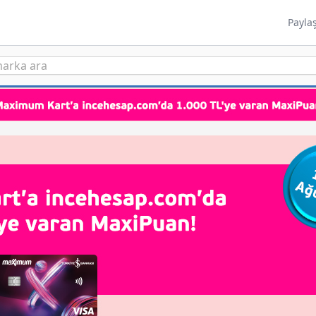
Payla
Spar