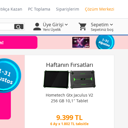
ştıkça Kazan
PC Toplama
Siparişlerim
Çözüm Merkezi
Üye Girişi
Sepetim
Yeni Üyelik
Sepetiniz boş
Haftanın Fırsatları
Hometech Gtx Jaculus V2
256 GB 10,1″ Tablet
9.399 TL
Obsidian | I
Peşin Fiyatına 3 Taksit
kle Intel Arc B580