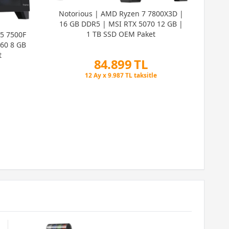
Cri
Notorious | AMD Ryzen 7 7800X3D |
5 5
16 GB DDR5 | MSI RTX 5070 12 GB |
506
1 TB SSD OEM Paket
5 7500F
60 8 GB
t
84.899 TL
Peşin Fiyatına 6 Taksit
12 Ay x 9.987 TL taksitle
Peşin Fiyatına 6 Taksit