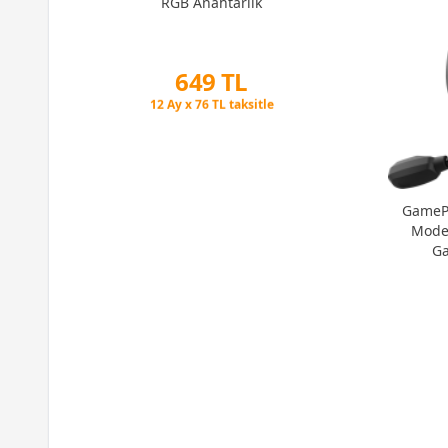
RGB Anahtarlık
649 TL
Peşin Fiyatına 3 Taksit
12 Ay x 76 TL taksitle
Peşin Fiyatına 3 Taksit
GamePo
Mode 
Ga