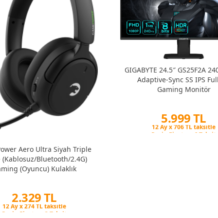
GIGABYTE 24.5″ GS25F2A 24
Adaptive-Sync SS IPS Ful
Gaming Monitör
5.999 TL
Peşin Fiyatına 6 Taksit
12 Ay x 706 TL taksitle
Peşin Fiyatına 6 Taksit
wer Aero Ultra Siyah Triple
(Kablosuz/Bluetooth/2.4G)
ming (Oyuncu) Kulaklık
2.329 TL
Peşin Fiyatına 3 Taksit
12 Ay x 274 TL taksitle