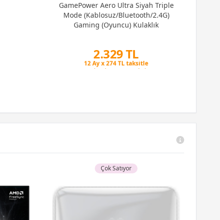
GamePower Aero Ultra Siyah Triple
Mode (Kablosuz/Bluetooth/2.4G)
Gaming (Oyuncu) Kulaklık
2.329 TL
Peşin Fiyatına 3 Taksit
12 Ay x 274 TL taksitle
Peşin Fiyatına 3 Taksit
Çok Satıyor