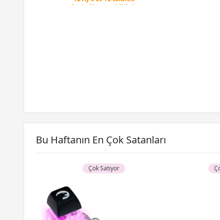
Peşin Fiyatına 3 Taksit
12 Ay x 89 TL taksitle
Peşin Fiyatına 3 Taksit
Bu Haftanın En Çok Satanları
Çok Satıyor
Ço