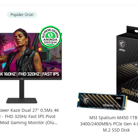
Popüler Ürün
wer Kaze Dual 27″ 0.5Ms 4K
 - FHD 320Hz Fast IPS Pivot
MSI Spatium M450 1TB
 Mod Gaming Monitör (Ölü
3400/2400MB/s PCIe Gen 4
kselde Anında Değişim)
M.2 SSD Disk