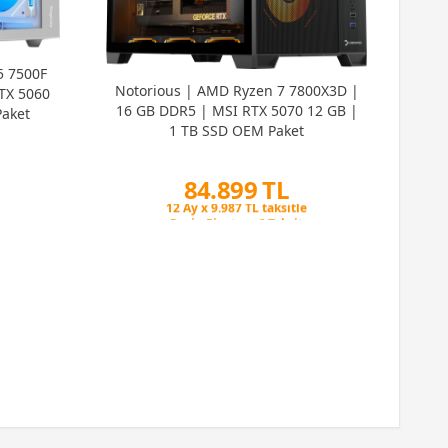
5 7500F
Cri
Notorious | AMD Ryzen 7 7800X3D |
TX 5060
5 5
16 GB DDR5 | MSI RTX 5070 12 GB |
aket
506
1 TB SSD OEM Paket
84.899 TL
Peşin Fiyatına 6 Taksit
12 Ay x 9.987 TL taksitle
Peşin Fiyatına 6 Taksit