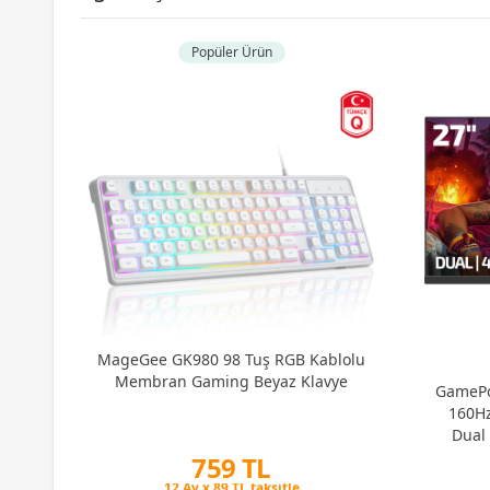
Popüler Ürün
16TR
36
MageGee GK980 98 Tuş RGB Kablolu
Membran Gaming Beyaz Klavye
GamePo
160Hz
Dual
Pi
759 TL