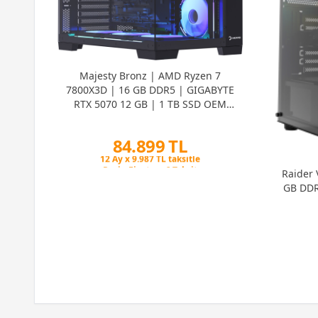
| 16
 | 1
Majesty Bronz | AMD Ryzen 7
7800X3D | 16 GB DDR5 | GIGABYTE
RTX 5070 12 GB | 1 TB SSD OEM
Paket
84.899 TL
Peşin Fiyatına 6 Taksit
12 Ay x 9.987 TL taksitle
Raider 
Peşin Fiyatına 6 Taksit
GB DDR