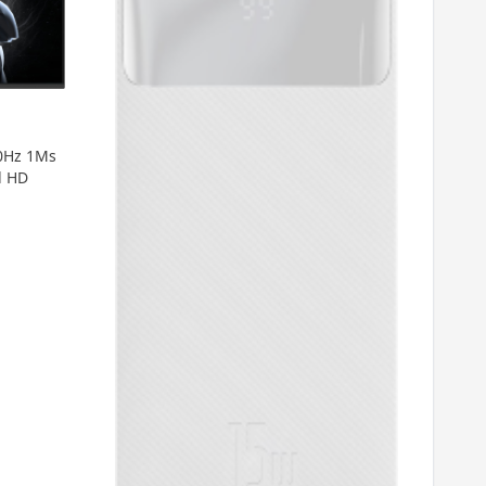
0Hz 1Ms
l HD
Rai
GB 