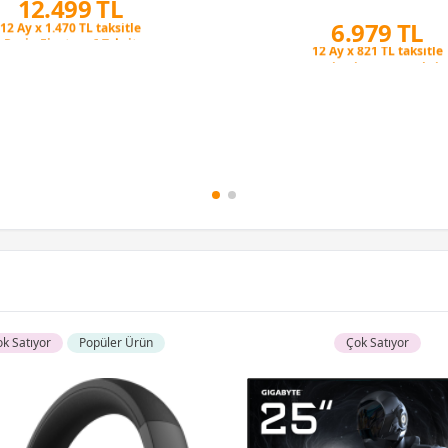
12.499 TL
6.979 TL
Peşin Fiyatına 6 Taksit
12 Ay x 1.470 TL taksitle
Peşin Fiyatına 3 Taksit
Peşin Fiyatına 6 Taksit
12 Ay x 821 TL taksitle
Peşin Fiyatına 3 Taksit
k Satıyor
Popüler Ürün
Çok Satıyor