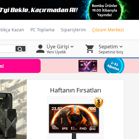
ştıkça Kazan
PC Toplama
Siparişlerim
Çözüm Merkezi
Üye Girişi
Sepetim
Yeni Üyelik
Sepetiniz boş
Haftanın Fırsatları