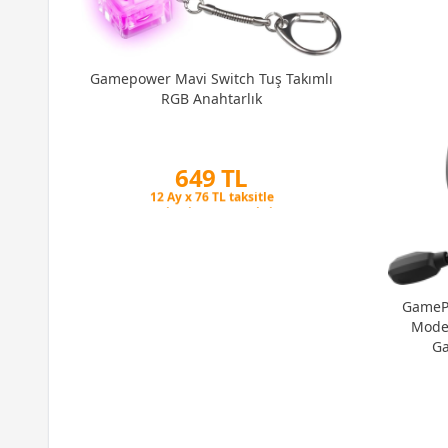
0C30
CL30
Gamepower Mavi Switch Tuş Takımlı
RGB Anahtarlık
649 TL
Peşin Fiyatına 3 Taksit
12 Ay x 76 TL taksitle
Peşin Fiyatına 3 Taksit
GamePo
Mode 
Ga