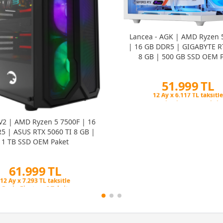
Lancea - AGK | AMD Ryzen 
| 16 GB DDR5 | GIGABYTE R
8 GB | 500 GB SSD OEM P
51.999 TL
Peşin Fiyatına 6 Taksit
12 Ay x 6.117 TL taksitle
Peşin Fiyatına 6 Taksit
V2 | AMD Ryzen 5 7500F | 16
5 | ASUS RTX 5060 TI 8 GB |
1 TB SSD OEM Paket
61.999 TL
Peşin Fiyatına 6 Taksit
12 Ay x 7.293 TL taksitle
Peşin Fiyatına 6 Taksit