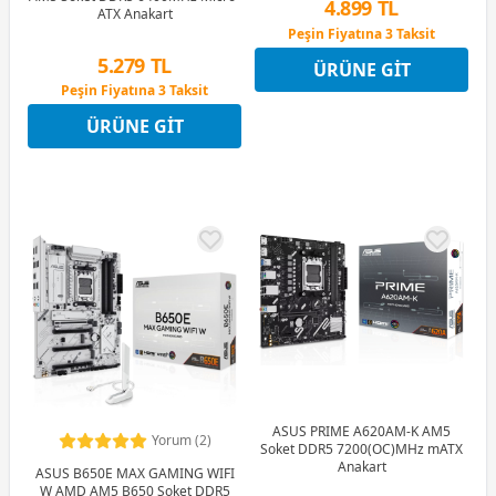
4.899 TL
ATX Anakart
Peşin Fiyatına 3 Taksit
12 Ay x 576 TL taksitle
5.279 TL
ÜRÜNE GIT
Peşin Fiyatına 3 Taksit
Peşin Fiyatına 3 Taksit
12 Ay x 621 TL taksitle
ÜRÜNE GIT
Peşin Fiyatına 3 Taksit
ASUS PRIME A620AM-K AM5
Yorum (2)
Soket DDR5 7200(OC)MHz mATX
Anakart
ASUS B650E MAX GAMING WIFI
W AMD AM5 B650 Soket DDR5