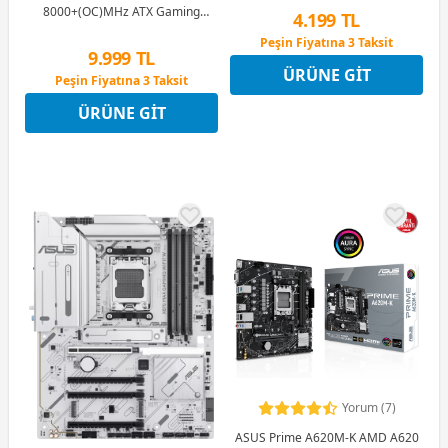
8000+(OC)MHz ATX Gaming
4.199 TL
(Oyuncu) Anakart
Peşin Fiyatına 3 Taksit
9.999 TL
12 Ay x 494 TL taksitle
ÜRÜNE GIT
Peşin Fiyatına 3 Taksit
Peşin Fiyatına 3 Taksit
12 Ay x 1.176 TL taksitle
ÜRÜNE GIT
Peşin Fiyatına 3 Taksit
Yorum (7)
ASUS Prime A620M-K AMD A620