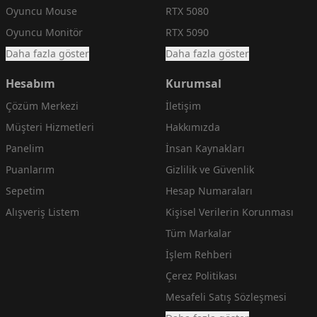
Oyuncu Mouse
RTX 5080
Oyuncu Monitör
RTX 5090
Daha fazla göster
Daha fazla göster
Hesabım
Kurumsal
Çözüm Merkezi
İletişim
Müşteri Hizmetleri
Hakkımızda
Panelim
İnsan Kaynakları
Puanlarım
Gizlilik ve Güvenlik
Sepetim
Hesap Numaraları
Alışveriş Listem
Kişisel Verilerin Korunması
Tüm Markalar
İşlem Rehberi
Çerez Politikası
Mesafeli Satış Sözleşmesi