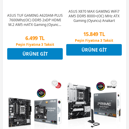
ASUS X870 MAX GAMING WiFi7
ASUS TUF GAMING A620AM-PLUS
AM5 DDR5 8000+(OC) MHz ATX
7600Mhz(OC) DDR5 2xDP HDMI
Gaming (Oyuncu) Anakart
M.2 AM5 mATX Gaming (Oyuncu)
Anakart
15.849 TL
6.499 TL
Peşin Fiyatına 3 Taksit
Peşin Fiyatına 3 Taksit
12 Ay x 1.864 TL taksitle
ÜRÜNE GIT
12 Ay x 765 TL taksitle
Peşin Fiyatına 3 Taksit
ÜRÜNE GIT
Peşin Fiyatına 3 Taksit