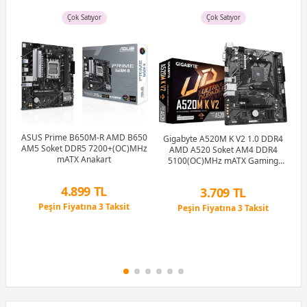
Çok Satıyor
Çok Satıyor
ASUS Prime B650M-R AMD B650
Gigabyte A520M K V2 1.0 DDR4
AM5 Soket DDR5 7200+(OC)MHz
AMD A520 Soket AM4 DDR4
mATX Anakart
5100(OC)MHz mATX Gaming
(Oyuncu) Anakart
M
4.899 TL
-
3.709 TL
Hz
Peşin Fiyatına 3 Taksit
Peşin Fiyatına 3 Taksit
rt
12 Ay x 576 TL taksitle
12 Ay x 436 TL taksitle
Peşin Fiyatına 3 Taksit
Peşin Fiyatına 3 Taksit