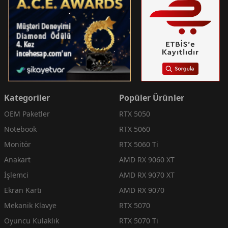
Kategoriler
Popüler Ürünler
OEM Paketler
RTX 5050
Notebook
RTX 5060
Monitör
RTX 5060 Ti
Anakart
AMD RX 9060 XT
İşlemci
AMD RX 9070 XT
Ekran Kartı
AMD RX 9070
Mekanik Klavye
RTX 5070
Oyuncu Kulaklık
RTX 5070 Ti