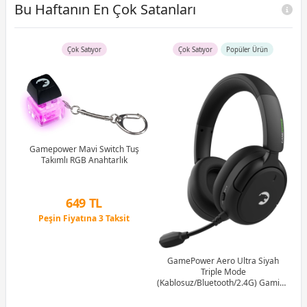
Bu Haftanın En Çok Satanları
Çok Satıyor
Çok Satıyor
Popüler Ürün
B)
Ram
Gamepower Mavi Switch Tuş
Takımlı RGB Anahtarlık
G
1M
649 TL
Peşin Fiyatına 3 Taksit
12 Ay x 76 TL taksitle
Peşin Fiyatına 3 Taksit
GamePower Aero Ultra Siyah
Triple Mode
(Kablosuz/Bluetooth/2.4G) Gaming
(Oyuncu) Kulaklık