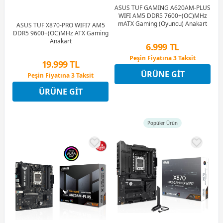
ASUS TUF GAMING A620AM-PLUS
WIFI AM5 DDR5 7600+(OC)MHz
mATX Gaming (Oyuncu) Anakart
ASUS TUF X870-PRO WIFI7 AM5
DDR5 9600+(OC)MHz ATX Gaming
Anakart
6.999 TL
Peşin Fiyatına 3 Taksit
19.999 TL
12 Ay x 823 TL taksitle
ÜRÜNE GIT
Peşin Fiyatına 3 Taksit
Peşin Fiyatına 3 Taksit
12 Ay x 2.353 TL taksitle
ÜRÜNE GIT
Peşin Fiyatına 3 Taksit
Popüler Ürün