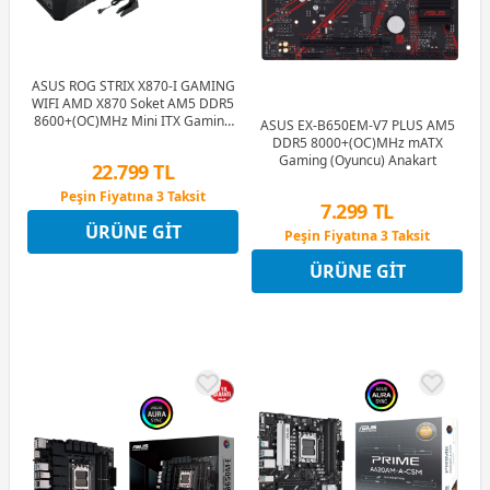
ASUS ROG STRIX X870-I GAMING
WIFI AMD X870 Soket AM5 DDR5
8600+(OC)MHz Mini ITX Gaming
ASUS EX-B650EM-V7 PLUS AM5
(Oyuncu) Anakart
DDR5 8000+(OC)MHz mATX
Gaming (Oyuncu) Anakart
22.799 TL
Peşin Fiyatına 3 Taksit
7.299 TL
12 Ay x 2.682 TL taksitle
ÜRÜNE GIT
Peşin Fiyatına 3 Taksit
Peşin Fiyatına 3 Taksit
12 Ay x 859 TL taksitle
ÜRÜNE GIT
Peşin Fiyatına 3 Taksit