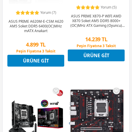
Yorum (5)
Yorum (7)
ASUS PRIME X870-P WIFI AMD
X870 Soket AM5 DDR5 8000+
ASUS PRIME A620M-E-CSM A620
(OC)MHz ATX Gaming (Oyuncu)
AM5 Soket DDR5 6400(OC)MHz
Anakart
mATX Anakart
14.239 TL
4.899 TL
Peşin Fiyatına 3 Taksit
12 Ay x 1.675 TL taksitle
Peşin Fiyatına 3 Taksit
ÜRÜNE GIT
Peşin Fiyatına 3 Taksit
12 Ay x 576 TL taksitle
ÜRÜNE GIT
Peşin Fiyatına 3 Taksit