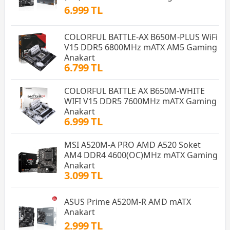
6.999 TL
COLORFUL BATTLE-AX B650M-PLUS WiFi
V15 DDR5 6800MHz mATX AM5 Gaming
Anakart
6.799 TL
COLORFUL BATTLE AX B650M-WHITE
WIFI V15 DDR5 7600MHz mATX Gaming
Anakart
6.999 TL
MSI A520M-A PRO AMD A520 Soket
AM4 DDR4 4600(OC)MHz mATX Gaming
Anakart
3.099 TL
ASUS Prime A520M-R AMD mATX
Anakart
2.999 TL