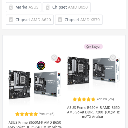
Marka
ASUS
Chipset
AMD B650
Chipset
AMD A620
Chipset
AMD X870
Çok Satıyor
Yorum (26)
ASUS Prime B650M-R AMD B650
AM5 Soket DDR5 7200+(OC)MHz
Yorum (6)
mATX Anakart
ASUS Prime B650M-K AMD B650
AM5 Soket DDR5 6400MHz Micro-