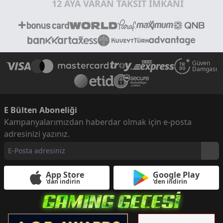
12 AYA VARAN TAKSİT İMKANI
Güven
Damgası
E Bülten Aboneliği
Kampanyalarımızdan haberdar olmak için e-posta
adresinizi yazınız.
App Store
Google Play
'dan indirin
'den indirin