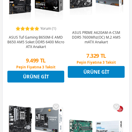
Yorum (1)
ASUS PRIME A620AM-A-CSM
DDR5 7600Mhz(OC) M.2 AM5
ASUS Tuf Gaming B650M-E AMD
mATX Anakart
B650 AM5 Soket DDR5 6400 Micro
ATX Anakart
7.329 TL
9.499 TL
Peşin Fiyatına 3 Taksit
Peşin Fiyatına 3 Taksit
12 Ay x 862 TL taksitle
ÜRÜNE GIT
12 Ay x 1.117 TL taksitle
Peşin Fiyatına 3 Taksit
ÜRÜNE GIT
Peşin Fiyatına 3 Taksit