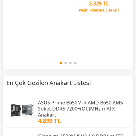
2.329 TL
Peşin Fiyatına 3 Taksit
12 Ay x 274 TL taksitle
Peşin Fiyatına 3 Taksit
En Çok Gezilen Anakart Listesi
ASUS Prime B650M-R AMD B650 AM5
Soket DDR5 7200+(OC)MHz mATX
Anakart
4.899 TL