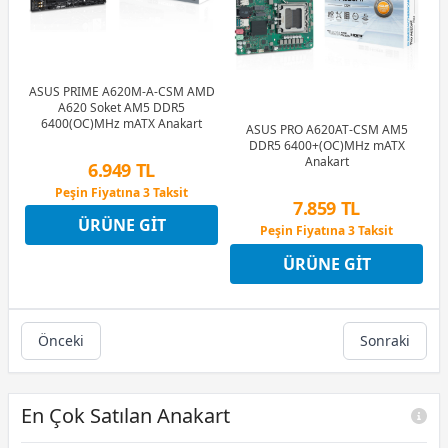
ASUS PRIME A620M-A-CSM AMD
A620 Soket AM5 DDR5
6400(OC)MHz mATX Anakart
ASUS PRO A620AT-CSM AM5
DDR5 6400+(OC)MHz mATX
Anakart
6.949 TL
Peşin Fiyatına 3 Taksit
7.859 TL
12 Ay x 817 TL taksitle
ÜRÜNE GIT
Peşin Fiyatına 3 Taksit
Peşin Fiyatına 3 Taksit
12 Ay x 925 TL taksitle
ÜRÜNE GIT
Peşin Fiyatına 3 Taksit
Önceki
Sonraki
En Çok Satılan Anakart