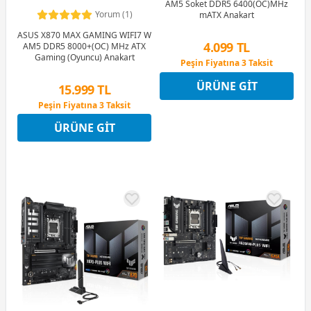
AM5 Soket DDR5 6400(OC)MHz
Yorum (1)
mATX Anakart
ASUS X870 MAX GAMING WIFI7 W
4.099 TL
AM5 DDR5 8000+(OC) MHz ATX
Gaming (Oyuncu) Anakart
Peşin Fiyatına 3 Taksit
12 Ay x 482 TL taksitle
ÜRÜNE GIT
Peşin Fiyatına 3 Taksit
15.999 TL
Peşin Fiyatına 3 Taksit
12 Ay x 1.882 TL taksitle
ÜRÜNE GIT
Peşin Fiyatına 3 Taksit