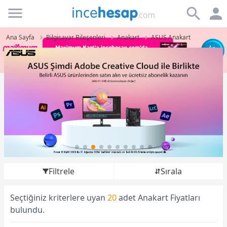
Incehesap
Ana Sayfa
Bilgisayar Bileşenleri
Anakart
ASUS Anakart
Filtrele
Sırala
Seçtiğiniz kriterlere uyan
20
adet Anakart Fiyatları
bulundu.