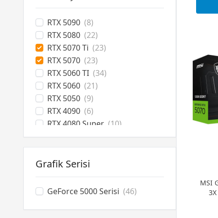
RTX 5090
(8)
RTX 5080
(22)
RTX 5070 Ti
(23)
RTX 5070
(23)
RTX 5060 TI
(34)
RTX 5060
(21)
RTX 5050
(9)
RTX 4090
(6)
RTX 4080 Super
(10)
RTX 4070 Ti Super
(16)
RTX 4070 Ti
(2)
RTX 4070 Super
(15)
Grafik Serisi
RTX 4070
(3)
MSI 
RTX 4060 Ti
(11)
GeForce 5000 Serisi
(46)
3X
RTX 4060
(2)
RTX 3070
(3)