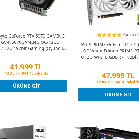
Yorum (1
byte GeForce RTX 5070 GAMING
 GV-N5070GAMING OC-12GD
ASUS PRIME GeForce RTX 5
7 12G 192bit Gaming (Oyuncu)
OC White Edition PRIME-R
Ekran Kartı
O12G-WHITE GDDR7 192Bit
(Oyuncu) Ekran Kart
41.999 TL
47.999 TL
Peşin Fiyatına 3 Taksit
12 Ay x 4.941 TL taksitle
Peşin Fiyatına 3 Taksit
Peşin Fiyatına 3 Taksit
ÜRÜNE GIT
12 Ay x 5.646 TL taksitl
Peşin Fiyatına 3 Taksit
ÜRÜNE GIT