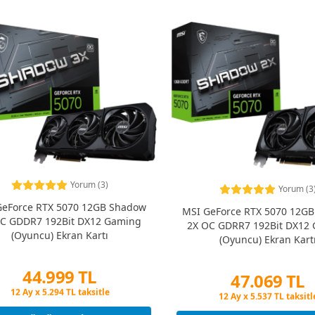
Yorum (3)
Yorum (3
GeForce RTX 5070 12GB Shadow
MSI GeForce RTX 5070 12G
C GDDR7 192Bit DX12 Gaming
2X OC GDRR7 192Bit DX12
(Oyuncu) Ekran Kartı
(Oyuncu) Ekran Kart
44.999 TL
47.069 TL
Peşin Fiyatına 3 Taksit
Peşin Fiyatına 3 Taksit
12 Ay x 5.294 TL taksitle
12 Ay x 5.537 TL taksitl