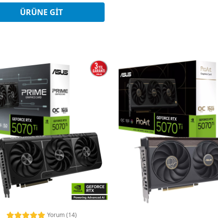
12 Ay x 5.411 TL taksitle
Peşin Fiyatına 3 Taksit
ÜRÜNE GIT
Yorum (14)