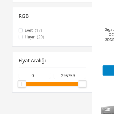
GT 240
(1)
GT 220
(2)
RGB
G 210
(1)
Giga
Evet
(17)
OC
Hayır
(29)
GDDR
Fiyat Aralığı