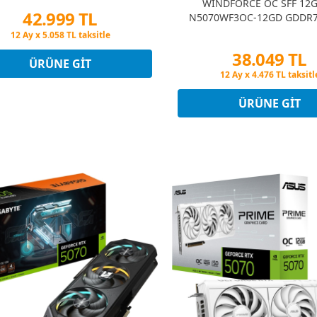
WINDFORCE OC SFF 12G
42.999 TL
N5070WF3OC-12GD GDDR7 
Gaming (Oyuncu) Ekran 
Peşin Fiyatına 3 Taksit
12 Ay x 5.058 TL taksitle
38.049 TL
Peşin Fiyatına 3 Taksit
ÜRÜNE GIT
Peşin Fiyatına 3 Taksit
12 Ay x 4.476 TL taksitl
Peşin Fiyatına 3 Taksit
ÜRÜNE GIT