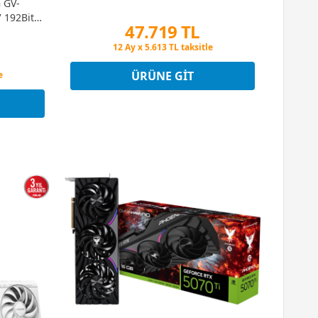
 GV-
192Bit
47.719 TL
Kartı
Peşin Fiyatına 3 Taksit
12 Ay x 5.613 TL taksitle
Peşin Fiyatına 3 Taksit
ÜRÜNE GIT
e