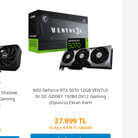
)
MSI GeForce RTX 5070 12GB VENTUS
B Shadow
3X OC GDDR7 192Bit DX12 Gaming
 Gaming
(Oyuncu) Ekran Kartı
ı
37.999 TL
Peşin Fiyatına 3 Taksit
12 Ay x 4.470 TL taksitle
e
Peşin Fiyatına 3 Taksit