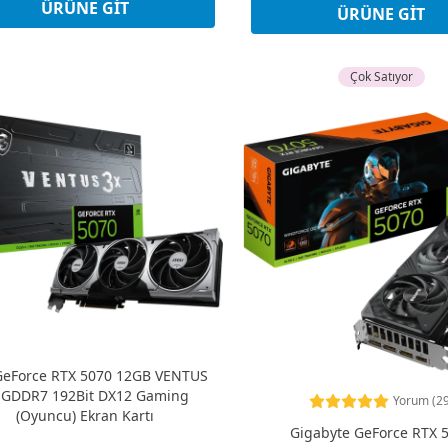
Peşin Fiyatına 3 Taksit
ÜRÜNE GIT
Peşin Fiyatına 3 Taksit
ÜRÜNE GIT
Çok Satıyor
GeForce RTX 5070 12GB VENTUS
 GDDR7 192Bit DX12 Gaming
Yorum (29
(Oyuncu) Ekran Kartı
Gigabyte GeForce RTX 