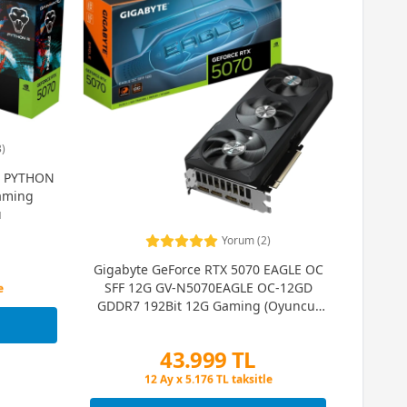
)
0 PYTHON
aming
ı
Yorum (2)
Gigabyte GeForce RTX 5070 EAGLE OC
SFF 12G GV-N5070EAGLE OC-12GD
e
GDDR7 192Bit 12G Gaming (Oyuncu)
Ekran Kartı
43.999 TL
Peşin Fiyatına 3 Taksit
12 Ay x 5.176 TL taksitle