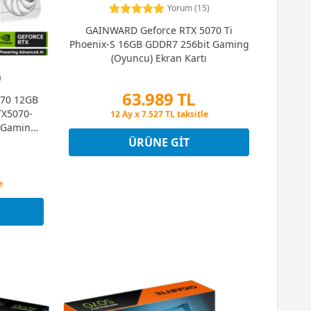
Yorum (15)
GAINWARD Geforce RTX 5070 Ti
Phoenix-S 16GB GDDR7 256bit Gaming
(Oyuncu) Ekran Kartı
)
63.989 TL
070 12GB
TX5070-
Peşin Fiyatına 3 Taksit
12 Ay x 7.527 TL taksitle
 Gaming
Peşin Fiyatına 3 Taksit
ı
ÜRÜNE GIT
e