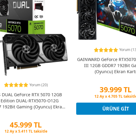
Yorum (13
GAINWARD GeForce RTX507
III 12GB GDDR7 192Bit G
(Oyuncu) Ekran Kart
Yorum (20)
39.999 TL
 DUAL GeForce RTX 5070 12GB
Peşin Fiyatına 3 Taksit
 Edition DUAL-RTX5070-O12G
12 Ay x 4.705 TL taksitl
Peşin Fiyatına 3 Taksit
 192Bit Gaming (Oyuncu) Ekran
ÜRÜNE GIT
Kartı
45.999 TL
Peşin Fiyatına 3 Taksit