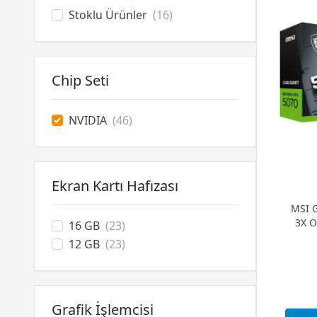
Stoklu Ürünler
(16)
Chip Seti
NVIDIA
(46)
Ekran Kartı Hafızası
MSI 
3X O
16 GB
(23)
12 GB
(23)
Grafik İşlemcisi