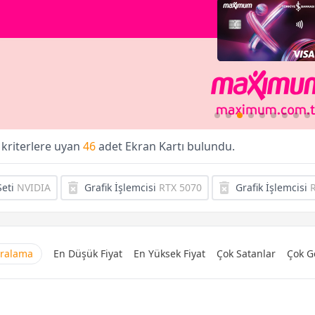
 kriterlere uyan
46
adet Ekran Kartı bulundu.
eti
NVIDIA
Grafik İşlemcisi
RTX 5070
Grafik İşlemcisi
R
Sıralama
En Düşük Fiyat
En Yüksek Fiyat
Çok Satanlar
Çok G