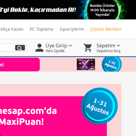
ştıkça Kazan
PC Toplama
Siparişlerim
Çözüm Merkezi
Üye Girişi
Sepetim
Yeni Üyelik
Sepetiniz boş