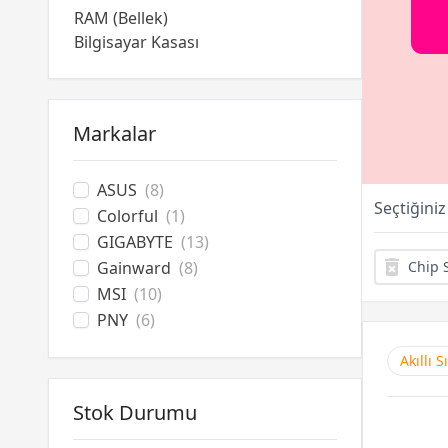
RAM (Bellek)
Bilgisayar Kasası
Power Supply
Bilgisayar Aksesuarları
Soğutucu Overclock
Markalar
Optik Sürücüler
ASUS
(8)
Seçtiğiniz
Colorful
(1)
GIGABYTE
(13)
Gainward
(8)
Chip S
MSI
(10)
PNY
(6)
Akıllı 
Stok Durumu