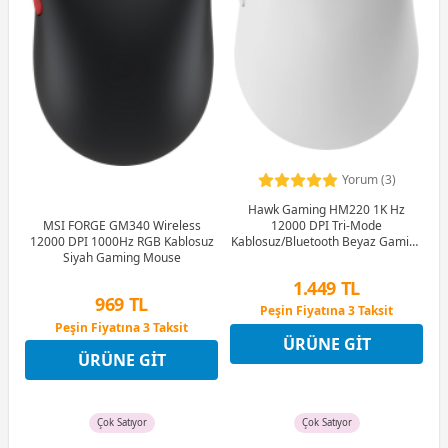
Yorum (3)
Hawk Gaming HM220 1K Hz
12000 DPI Tri-Mode
MSI FORGE GM340 Wireless
Kablosuz/Bluetooth Beyaz Gaming
12000 DPI 1000Hz RGB Kablosuz
Mouse
Siyah Gaming Mouse
1.449 TL
969 TL
Peşin Fiyatına 3 Taksit
Peşin Fiyatına 3 Taksit
12 Ay x 170 TL taksitle
ÜRÜNE GIT
12 Ay x 114 TL taksitle
Peşin Fiyatına 3 Taksit
ÜRÜNE GIT
Peşin Fiyatına 3 Taksit
Çok Satıyor
Çok Satıyor