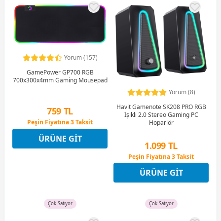
Yorum (157)
GamePower GP700 RGB
700x300x4mm Gaming Mousepad
Yorum (8)
Havit Gamenote SK208 PRO RGB
759 TL
Işıklı 2.0 Stereo Gaming PC
Peşin Fiyatına 3 Taksit
Hoparlör
12 Ay x 89 TL taksitle
ÜRÜNE GIT
Peşin Fiyatına 3 Taksit
1.099 TL
Peşin Fiyatına 3 Taksit
4 Ay x 305 TL taksitle
ÜRÜNE GIT
Peşin Fiyatına 3 Taksit
Çok Satıyor
Çok Satıyor