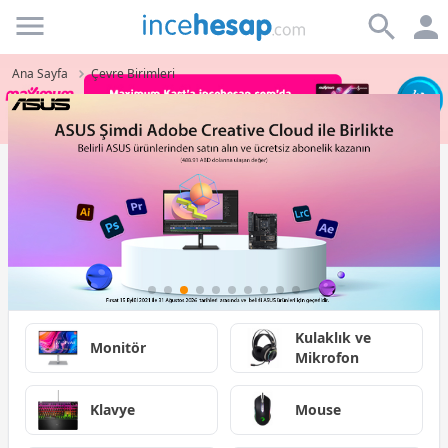
Incehesap
Ana Sayfa
Çevre Birimleri
Kulaklık ve
Monitör
Mikrofon
Klavye
Mouse