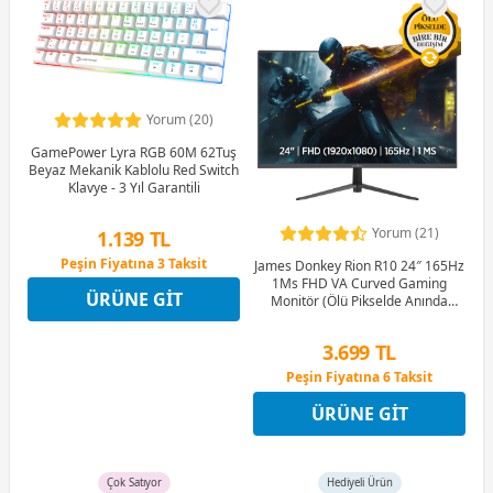
Yorum (20)
GamePower Lyra RGB 60M 62Tuş
Beyaz Mekanik Kablolu Red Switch
Klavye - 3 Yıl Garantili
Yorum (21)
1.139 TL
Peşin Fiyatına 3 Taksit
James Donkey Rion R10 24″ 165Hz
12 Ay x 134 TL taksitle
1Ms FHD VA Curved Gaming
ÜRÜNE GIT
Peşin Fiyatına 3 Taksit
Monitör (Ölü Pikselde Anında
Değişim)
3.699 TL
Peşin Fiyatına 6 Taksit
12 Ay x 435 TL taksitle
ÜRÜNE GIT
Peşin Fiyatına 6 Taksit
Çok Satıyor
Hediyeli Ürün