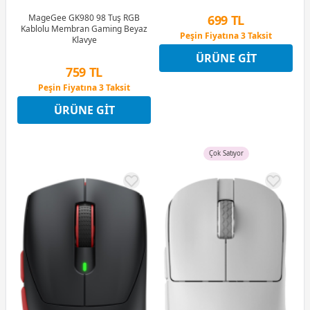
MageGee GK980 98 Tuş RGB
699 TL
Kablolu Membran Gaming Beyaz
Peşin Fiyatına 3 Taksit
Klavye
12 Ay x 82 TL taksitle
ÜRÜNE GIT
Peşin Fiyatına 3 Taksit
759 TL
Peşin Fiyatına 3 Taksit
12 Ay x 89 TL taksitle
ÜRÜNE GIT
Peşin Fiyatına 3 Taksit
Çok Satıyor