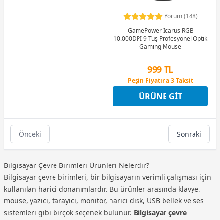
Yorum (148)
GamePower Icarus RGB
10.000DPI 9 Tuş Profesyonel Optik
Gaming Mouse
999 TL
Peşin Fiyatına 3 Taksit
12 Ay x 118 TL taksitle
ÜRÜNE GIT
Peşin Fiyatına 3 Taksit
Önceki
Sonraki
Bilgisayar Çevre Birimleri Ürünleri Nelerdir?
Bilgisayar çevre birimleri, bir bilgisayarın verimli çalışması için
kullanılan harici donanımlardır. Bu ürünler arasında klavye,
mouse, yazıcı, tarayıcı, monitör, harici disk, USB bellek ve ses
sistemleri gibi birçok seçenek bulunur.
Bilgisayar çevre