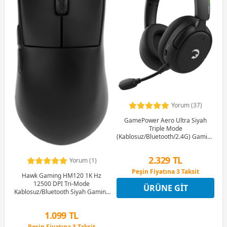
Yorum (37)
GamePower Aero Ultra Siyah
Triple Mode
(Kablosuz/Bluetooth/2.4G) Gaming
(Oyuncu) Kulaklık
2.329 TL
Yorum (1)
Peşin Fiyatına 3 Taksit
Hawk Gaming HM120 1K Hz
12 Ay x 274 TL taksitle
12500 DPI Tri-Mode
ÜRÜNE GIT
Peşin Fiyatına 3 Taksit
Kablosuz/Bluetooth Siyah Gaming
Mouse
1.099 TL
Peşin Fiyatına 3 Taksit