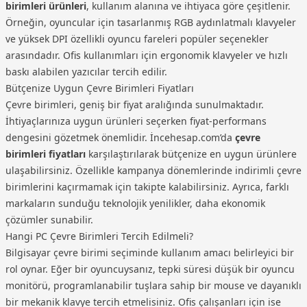
birimleri ürünleri
, kullanım alanına ve ihtiyaca göre çeşitlenir.
Örneğin, oyuncular için tasarlanmış RGB aydınlatmalı klavyeler
ve yüksek DPI özellikli oyuncu fareleri popüler seçenekler
arasındadır. Ofis kullanımları için ergonomik klavyeler ve hızlı
baskı alabilen yazıcılar tercih edilir.
Bütçenize Uygun Çevre Birimleri Fiyatları
Çevre birimleri, geniş bir fiyat aralığında sunulmaktadır.
İhtiyaçlarınıza uygun ürünleri seçerken fiyat-performans
dengesini gözetmek önemlidir. İncehesap.com’da
çevre
birimleri fiyatları
karşılaştırılarak bütçenize en uygun ürünlere
ulaşabilirsiniz. Özellikle kampanya dönemlerinde indirimli çevre
birimlerini kaçırmamak için takipte kalabilirsiniz. Ayrıca, farklı
markaların sunduğu teknolojik yenilikler, daha ekonomik
çözümler sunabilir.
Hangi PC Çevre Birimleri Tercih Edilmeli?
Bilgisayar çevre birimi seçiminde kullanım amacı belirleyici bir
rol oynar. Eğer bir oyuncuysanız, tepki süresi düşük bir oyuncu
monitörü, programlanabilir tuşlara sahip bir mouse ve dayanıklı
bir mekanik klavye tercih etmelisiniz. Ofis çalışanları için ise