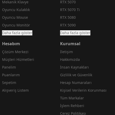
Mekanik Klavye
RTX 5070
Oyuncu Kulaklık
RTX 5070 Ti
Oyuncu Mouse
RTX 5080
Oyuncu Monitör
RTX 5090
Daha fazla göster
Daha fazla göster
Hesabım
Kurumsal
Çözüm Merkezi
İletişim
Müşteri Hizmetleri
Hakkımızda
Panelim
İnsan Kaynakları
Puanlarım
Gizlilik ve Güvenlik
Sepetim
Hesap Numaraları
Alışveriş Listem
Kişisel Verilerin Korunması
Tüm Markalar
İşlem Rehberi
Çerez Politikası