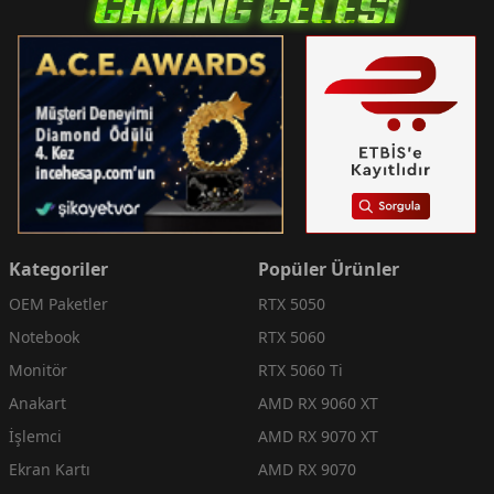
Kategoriler
Popüler Ürünler
OEM Paketler
RTX 5050
Notebook
RTX 5060
Monitör
RTX 5060 Ti
Anakart
AMD RX 9060 XT
İşlemci
AMD RX 9070 XT
Ekran Kartı
AMD RX 9070