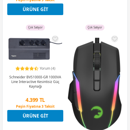
12 Ay x 129 TL taksitle
ÜRÜNE GIT
Peşin Fiyatına 3 Taksit
Çok Satıyor
Çok Satıyor
Yorum (4)
Schneider BVS1000I-GR 1000VA
Line Interactive Kesintisiz Güç
Kaynağı
4.399 TL
Peşin Fiyatına 3 Taksit
12 Ay x 517 TL taksitle
ÜRÜNE GIT
Peşin Fiyatına 3 Taksit