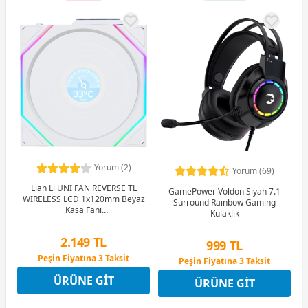
Yorum (2)
Yorum (69)
Lian Li UNI FAN REVERSE TL
GamePower Voldon Siyah 7.1
WIRELESS LCD 1x120mm Beyaz
Surround Rainbow Gaming
Kasa Fanı
Kulaklık
(G99.12RTLLCD1W1W.00)
2.149 TL
999 TL
Peşin Fiyatına 3 Taksit
Peşin Fiyatına 3 Taksit
12 Ay x 253 TL taksitle
12 Ay x 118 TL taksitle
ÜRÜNE GIT
Peşin Fiyatına 3 Taksit
ÜRÜNE GIT
Peşin Fiyatına 3 Taksit