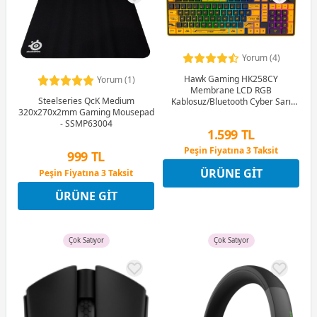
Yorum (4)
Hawk Gaming HK258CY
Yorum (1)
Membrane LCD RGB
Steelseries QcK Medium
Kablosuz/Bluetooth Cyber Sarı
320x270x2mm Gaming Mousepad
Siyah Full Türkçe Gaming Klavye
- SSMP63004
1.599 TL
Peşin Fiyatına 3 Taksit
999 TL
12 Ay x 188 TL taksitle
ÜRÜNE GIT
Peşin Fiyatına 3 Taksit
Peşin Fiyatına 3 Taksit
12 Ay x 118 TL taksitle
ÜRÜNE GIT
Peşin Fiyatına 3 Taksit
Çok Satıyor
Çok Satıyor