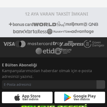
12 AYA VARAN TAKSİT İMKANI
Güven
Damgası
E Bülten Aboneliği
Kampanyalarımızdan haberdar olmak için e-posta
adresinizi yazınız.
App Store
Google Play
'dan indirin
'den indirin