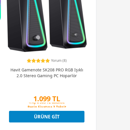
Yorum (8)
Havit Gamenote SK208 PRO RGB Işıklı
2.0 Stereo Gaming PC Hoparlör
1.099 TL
Peşin Fiyatına 3 Taksit
4 Ay x 305 TL taksitle
Peşin Fiyatına 3 Taksit
ÜRÜNE GIT