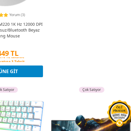
Yorum (3)
220 1K Hz 12000 DPI
suz/Bluetooth Beyaz
ng Mouse
449 TL
yatına 3 Taksit
170 TL taksitle
yatına 3 Taksit
ÜNE GIT
k Satıyor
Çok Satıyor