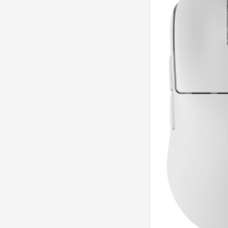
Samsung
9
Schneider
5
SteelSeries
136
Thermaltake
5
Thonet & Vander
10
Titanseat
16
Tunçmatik
21
Unitek
4
Wraith
155
Xiaomi
2
XPG
1
Zio
25