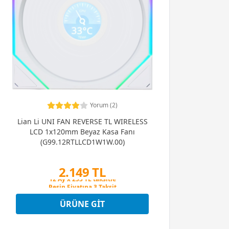
Yorum (2)
Lian Li UNI FAN REVERSE TL WIRELESS
LCD 1x120mm Beyaz Kasa Fanı
(G99.12RTLLCD1W1W.00)
2.149 TL
Peşin Fiyatına 3 Taksit
12 Ay x 253 TL taksitle
Peşin Fiyatına 3 Taksit
ÜRÜNE GIT