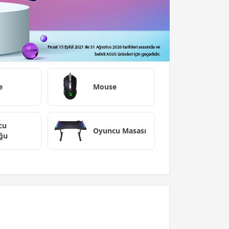
e
Mouse
cu
Oyuncu Masası
ğu