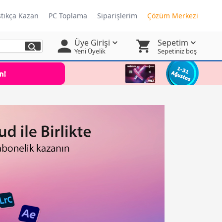
ştıkça Kazan
PC Toplama
Siparişlerim
Çözüm Merkezi
Üye Girişi
Sepetim
Yeni Üyelik
Sepetiniz boş