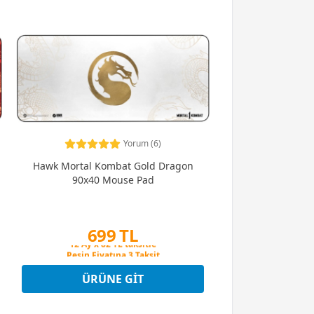
Yorum (6)
Hawk Mortal Kombat Gold Dragon
90x40 Mouse Pad
699 TL
Peşin Fiyatına 3 Taksit
12 Ay x 82 TL taksitle
Peşin Fiyatına 3 Taksit
ÜRÜNE GIT