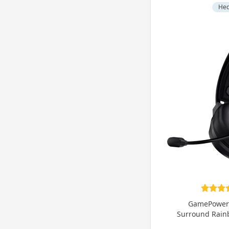
Hed
GamePower 
Surround Rain