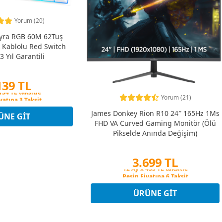
Yorum (20)
yra RGB 60M 62Tuş
 Kablolu Red Switch
3 Yıl Garantili
139 TL
yatına 3 Taksit
Yorum (21)
134 TL taksitle
James Donkey Rion R10 24″ 165Hz 1Ms
yatına 3 Taksit
ÜNE GIT
FHD VA Curved Gaming Monitör (Ölü
Pikselde Anında Değişim)
3.699 TL
Peşin Fiyatına 6 Taksit
12 Ay x 435 TL taksitle
Peşin Fiyatına 6 Taksit
ÜRÜNE GIT