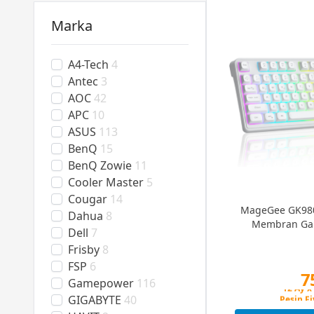
Marka
A4-Tech
4
Antec
3
AOC
42
APC
10
ASUS
113
BenQ
15
BenQ Zowie
11
Cooler Master
5
Cougar
14
MageGee GK980
Dahua
8
Membran Gam
Dell
7
Frisby
8
FSP
6
7
Gamepower
116
Peşin Fi
GIGABYTE
40
12 Ay x