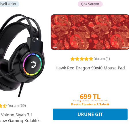
iyeli Ürün
Çok Satıyor
Yorum (1)
Hawk Red Dragon 90x40 Mouse Pad
699 TL
Peşin Fiyatına 3 Taksit
Yorum (69)
12 Ay x 82 TL taksitle
Peşin Fiyatına 3 Taksit
ÜRÜNE GIT
Voldon Siyah 7.1
bow Gaming Kulaklık