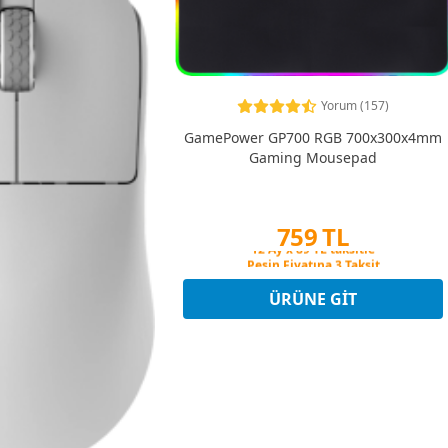
Yorum (157)
GamePower GP700 RGB 700x300x4mm
Gaming Mousepad
759 TL
Peşin Fiyatına 3 Taksit
12 Ay x 89 TL taksitle
Peşin Fiyatına 3 Taksit
ÜRÜNE GIT