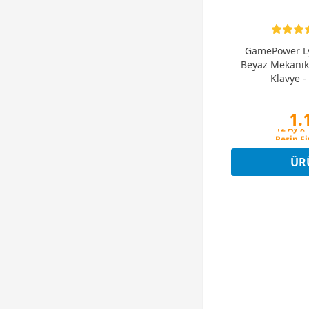
GamePower L
Beyaz Mekanik
Klavye - 
1.
Peşin Fi
12 Ay x 
Peşin Fi
ÜR