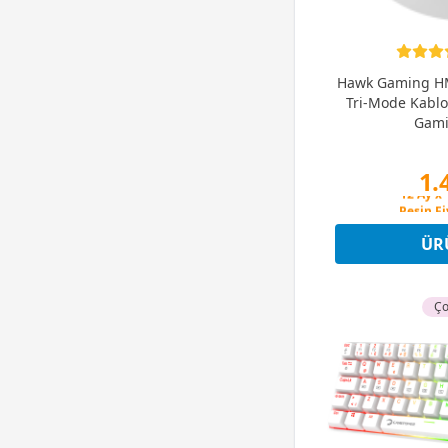
Hawk Gaming HM
Tri-Mode Kablo
Gami
1.
Peşin Fi
12 Ay x 
Peşin Fi
ÜR
Ço