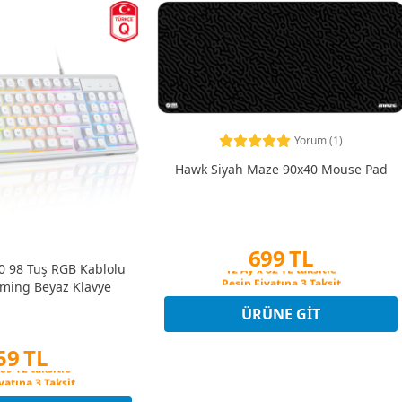
Yorum (1)
Hawk Siyah Maze 90x40 Mouse Pad
699 TL
 98 Tuş RGB Kablolu
Peşin Fiyatına 3 Taksit
ing Beyaz Klavye
12 Ay x 82 TL taksitle
Peşin Fiyatına 3 Taksit
ÜRÜNE GIT
59 TL
yatına 3 Taksit
 89 TL taksitle