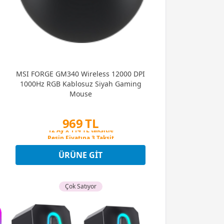
MSI FORGE GM340 Wireless 12000 DPI
1000Hz RGB Kablosuz Siyah Gaming
Mouse
969 TL
Peşin Fiyatına 3 Taksit
12 Ay x 114 TL taksitle
Peşin Fiyatına 3 Taksit
ÜRÜNE GIT
Çok Satıyor