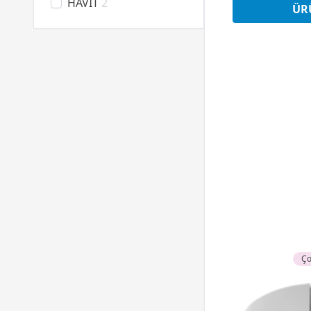
HAVIT
2
Peşin Fi
ÜR
HAWK
63
Hikvision
2
Hiper
2
HP
4
Inform
7
James Donkey
37
Lenovo
4
LG
10
Lian Li
129
Logitech
24
MageGee
15
Makelsan
9
MSI
87
NZXT
40
Philips
3
Ço
Philips Evnia
21
Razer
58
Redragon
21