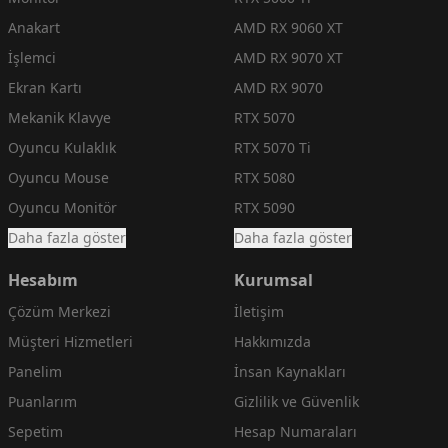
Anakart
AMD RX 9060 XT
İşlemci
AMD RX 9070 XT
Ekran Kartı
AMD RX 9070
Mekanik Klavye
RTX 5070
Oyuncu Kulaklık
RTX 5070 Ti
Oyuncu Mouse
RTX 5080
Oyuncu Monitör
RTX 5090
Daha fazla göster
Daha fazla göster
Hesabım
Kurumsal
Çözüm Merkezi
İletişim
Müşteri Hizmetleri
Hakkımızda
Panelim
İnsan Kaynakları
Puanlarım
Gizlilik ve Güvenlik
Sepetim
Hesap Numaraları