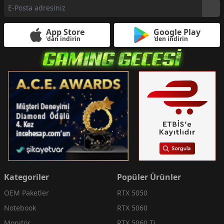
App Store
Google Play
'dan indirin
'den indirin
Kategoriler
Popüler Ürünler
OEM Paketler
RTX 5050
Notebook
RTX 5060
Monitör
RTX 5060 Ti