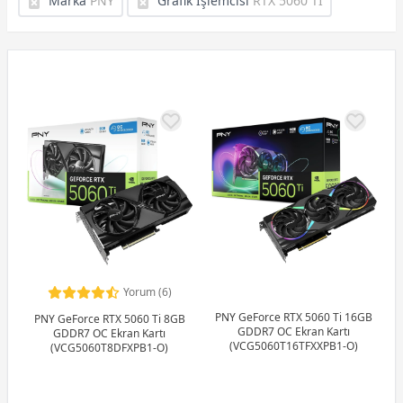
Marka
PNY
Grafik İşlemcisi
RTX 5060 TI
Yorum (6)
PNY GeForce RTX 5060 Ti 16GB
PNY GeForce RTX 5060 Ti 8GB
GDDR7 OC Ekran Kartı
GDDR7 OC Ekran Kartı
(VCG5060T16TFXXPB1-O)
(VCG5060T8DFXPB1-O)