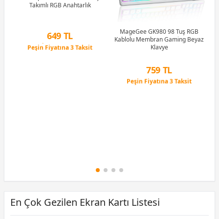
Takımlı RGB Anahtarlık
Li
MageGee GK980 98 Tuş RGB
649 TL
Kablolu Membran Gaming Beyaz
Peşin Fiyatına 3 Taksit
Klavye
12 Ay x 76 TL taksitle
Peşin Fiyatına 3 Taksit
759 TL
Peşin Fiyatına 3 Taksit
12 Ay x 89 TL taksitle
Peşin Fiyatına 3 Taksit
En Çok Gezilen Ekran Kartı Listesi