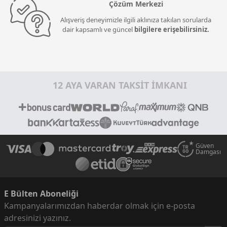
Çözüm Merkezi
Alışveriş deneyimizle ilgili aklınıza takılan sorularda
dair kapsamlı ve güncel
bilgilere erişebilirsiniz.
12 AYA VARAN TAKSİT İMKANI
Güven
Damgası
E Bülten Aboneliği
Kampanyalarımızdan haberdar olmak için e-posta
adresinizi yazınız.