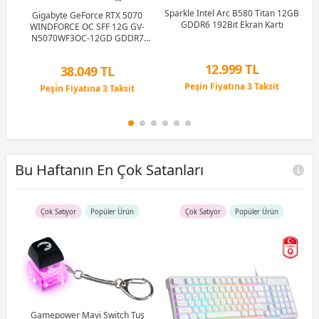
Sparkle Intel Arc B580 Titan 12GB
Gigabyte GeForce RTX 5070
X10
GDDR6 192Bit Ekran Kartı
WINDFORCE OC SFF 12G GV-
Gi
N5070WF3OC-12GD GDDR7
192Bit Gaming (Oyuncu) Ekran
Kartı
12.999 TL
38.049 TL
Peşin Fiyatına 3 Taksit
Peşin Fiyatına 3 Taksit
12 Ay x 1.529 TL taksitle
12 Ay x 4.476 TL taksitle
Peşin Fiyatına 3 Taksit
Peşin Fiyatına 3 Taksit
Bu Haftanın En Çok Satanları
Çok Satıyor
Popüler Ürün
Çok Satıyor
Popüler Ürün
R5
u)
)
Gamepower Mavi Switch Tuş