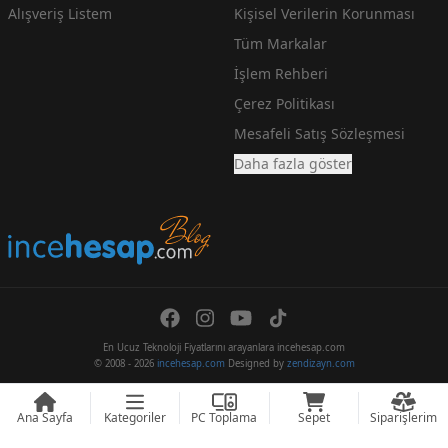
Alışveriş Listem
Kişisel Verilerin Korunması
Tüm Markalar
İşlem Rehberi
Çerez Politikası
Mesafeli Satış Sözleşmesi
Daha fazla göster
En Ucuz Teknoloji Fiyatlarını arayanlara incehesap.com
© 2008 - 2026
incehesap.com
Designed by
zendizayn.com
Ana Sayfa
Kategoriler
PC Toplama
Sepet
Siparişlerim