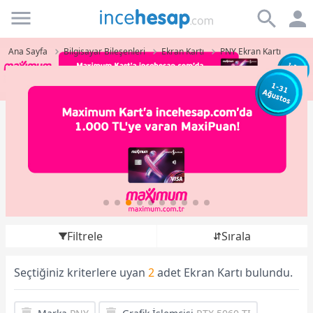
Incehesap
Ana Sayfa
Bilgisayar Bileşenleri
Ekran Kartı
PNY Ekran Kartı
Filtrele
Sırala
Seçtiğiniz kriterlere uyan
2
adet Ekran Kartı bulundu.