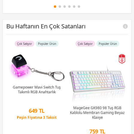
Bu Haftanın En Çok Satanları
Çok Satıyor
Popüler Ürün
Çok Satıyor
Popüler Ürün
R5
u)
)
Gamepower Mavi Switch Tuş
Takımlı RGB Anahtarlık
Li
MageGee GK980 98 Tuş RGB
649 TL
Kablolu Membran Gaming Beyaz
Peşin Fiyatına 3 Taksit
Klavye
12 Ay x 76 TL taksitle
Peşin Fiyatına 3 Taksit
759 TL