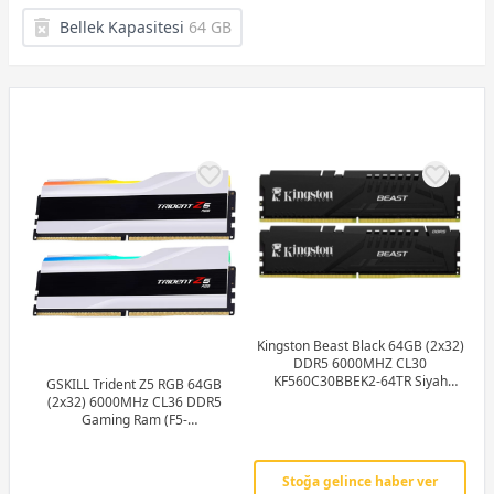
Bellek Kapasitesi
64 GB
Kingston Beast Black 64GB (2x32)
DDR5 6000MHZ CL30
KF560C30BBEK2-64TR Siyah
GSKILL Trident Z5 RGB 64GB
Gaming RAM
(2x32) 6000MHz CL36 DDR5
Gaming Ram (F5-
6000J3636F32GX2-TZ5RW)
Stoğa gelince haber ver