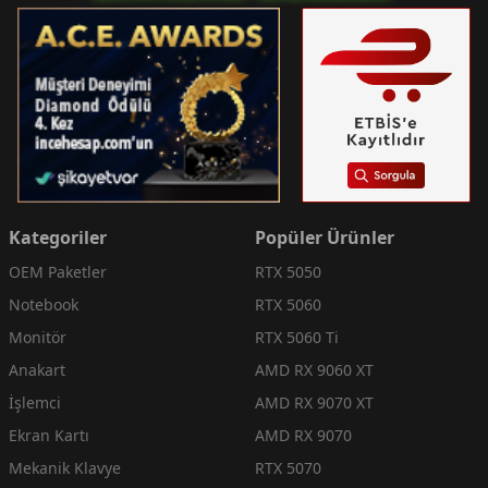
Kategoriler
Popüler Ürünler
OEM Paketler
RTX 5050
Notebook
RTX 5060
Monitör
RTX 5060 Ti
Anakart
AMD RX 9060 XT
İşlemci
AMD RX 9070 XT
Ekran Kartı
AMD RX 9070
Mekanik Klavye
RTX 5070