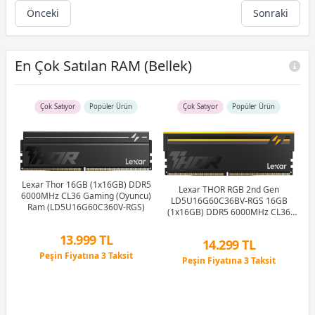
Önceki
Sonraki
En Çok Satılan RAM (Bellek)
Çok Satıyor
Popüler Ürün
Çok Satıyor
Popüler Ürün
Lexar Thor 16GB (1x16GB) DDR5
GB
K
Lexar THOR RGB 2nd Gen
6000MHz CL36 Gaming (Oyuncu)
Ram
16
LD5U16G60C36BV-RGS 16GB
Ram (LD5U16G60C360V-RGS)
C
(1x16GB) DDR5 6000MHz CL36
Ram (Bellek)
13.999 TL
14.299 TL
Peşin Fiyatına 3 Taksit
Peşin Fiyatına 3 Taksit
12 Ay x 1.647 TL taksitle
12 Ay x 1.682 TL taksitle
Peşin Fiyatına 3 Taksit
Peşin Fiyatına 3 Taksit