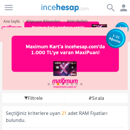
Incehesap
Ana Sayfa
Bilgisayar Bileşenleri
RAM (Bellek)
Filtrele
Sırala
Seçtiğiniz kriterlere uyan
21
adet RAM Fiyatları
bulundu.