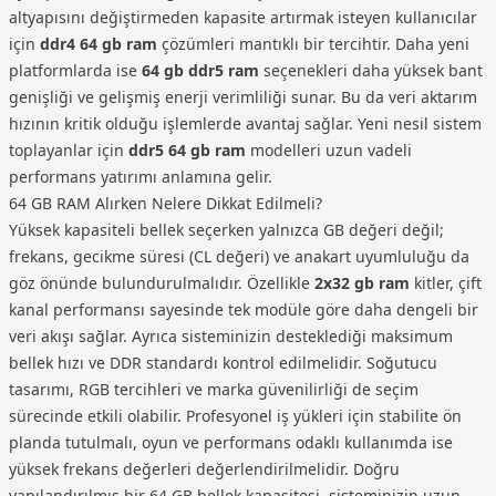
altyapısını değiştirmeden kapasite artırmak isteyen kullanıcılar
için
ddr4 64 gb ram
çözümleri mantıklı bir tercihtir. Daha yeni
platformlarda ise
64 gb ddr5 ram
seçenekleri daha yüksek bant
genişliği ve gelişmiş enerji verimliliği sunar. Bu da veri aktarım
hızının kritik olduğu işlemlerde avantaj sağlar. Yeni nesil sistem
toplayanlar için
ddr5 64 gb ram
modelleri uzun vadeli
performans yatırımı anlamına gelir.
64 GB RAM Alırken Nelere Dikkat Edilmeli?
Yüksek kapasiteli bellek seçerken yalnızca GB değeri değil;
frekans, gecikme süresi (CL değeri) ve anakart uyumluluğu da
göz önünde bulundurulmalıdır. Özellikle
2x32 gb ram
kitler, çift
kanal performansı sayesinde tek modüle göre daha dengeli bir
veri akışı sağlar. Ayrıca sisteminizin desteklediği maksimum
bellek hızı ve DDR standardı kontrol edilmelidir. Soğutucu
tasarımı, RGB tercihleri ve marka güvenilirliği de seçim
sürecinde etkili olabilir. Profesyonel iş yükleri için stabilite ön
planda tutulmalı, oyun ve performans odaklı kullanımda ise
yüksek frekans değerleri değerlendirilmelidir. Doğru
yapılandırılmış bir 64 GB bellek kapasitesi, sisteminizin uzun