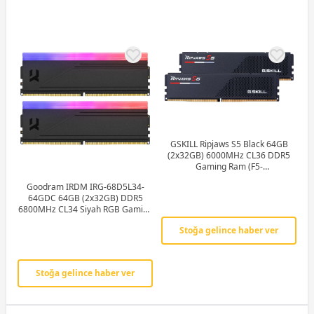
GSKILL Ripjaws S5 Black 64GB
(2x32GB) 6000MHz CL36 DDR5
Gaming Ram (F5-
6000J3636F32GX2-RS5K)
Goodram IRDM IRG-68D5L34-
64GDC 64GB (2x32GB) DDR5
6800MHz CL34 Siyah RGB Gaming
(Oyuncu) Ram
Stoğa gelince haber ver
Stoğa gelince haber ver