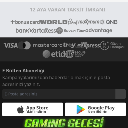
12 AYA VARAN TAKSİT İMKANI
Güven
Damgası
E Bülten Aboneliği
Kampanyalarımızdan haberdar olmak için e-posta
adresinizi yazınız.
App Store
Google Play
'dan indirin
'den indirin