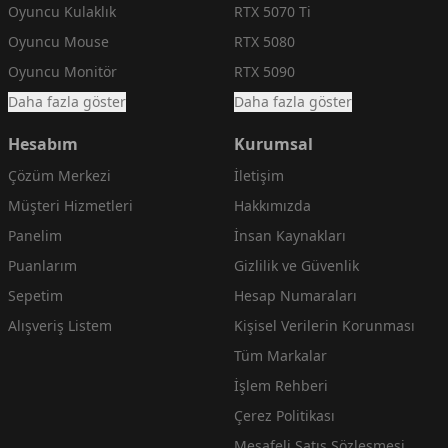
Oyuncu Kulaklık
RTX 5070 Ti
Oyuncu Mouse
RTX 5080
Oyuncu Monitör
RTX 5090
Daha fazla göster
Daha fazla göster
Hesabım
Kurumsal
Çözüm Merkezi
İletişim
Müşteri Hizmetleri
Hakkımızda
Panelim
İnsan Kaynakları
Puanlarım
Gizlilik ve Güvenlik
Sepetim
Hesap Numaraları
Alışveriş Listem
Kişisel Verilerin Korunması
Tüm Markalar
İşlem Rehberi
Çerez Politikası
Mesafeli Satış Sözleşmesi