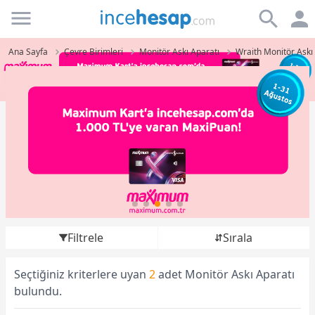
Incehesap
Ana Sayfa
Çevre Birimleri
Monitör Askı Aparatı
Wraith Monitör Askı
Filtrele
Sırala
Seçtiğiniz kriterlere uyan
2
adet Monitör Askı Aparatı
bulundu.