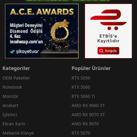
Kategoriler
Popüler Ürünler
OEM Paketler
RTX 5050
Notebook
RTX 5060
Monitör
RTX 5060 Ti
Anakart
AMD RX 9060 XT
İşlemci
AMD RX 9070 XT
Ekran Kartı
AMD RX 9070
Mekanik Klavye
RTX 5070