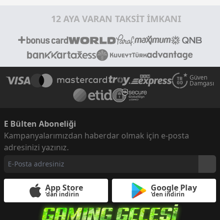
12 AYA VARAN TAKSİT İMKANI
Güven
Damgası
E Bülten Aboneliği
Kampanyalarımızdan haberdar olmak için e-posta
adresinizi yazınız.
App Store
Google Play
'dan indirin
'den indirin