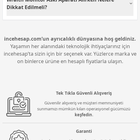
tercihtir. Farklı monitör boyutlarına uyum sağlaması,
aralığındaki monitörlerle uyumlu olması, geniş bir
Dikkat Edilmeli?
geniş bir kullanıcı kitlesine hitap eder.
kullanıcı kitlesine hitap eder. Ayrıca, farklı masa
tiplerine kolayca monte edilebilir. Bu uyumluluk,
Wraith Monitör Askı Aparatı satın alırken,
kullanıcıların mevcut sistemlerine kolayca entegre
monitörünüzün ölçü aralığına ve ağırlığına uygun
etmelerini sağlar ve çalışma alanlarını daha verimli
olup olmadığını kontrol etmek önemlidir. 17''-32'' ölçü
hale getirir.
aralığı ve 9 kg taşıma kapasitesi, aparatın uyumlu
incehesap.com’un ayrıcalıklı dünyasına hoş geldiniz.
olduğu değerlerdir. Ayrıca, VESA uyumluluğunu
Yaşamın her alanındaki teknolojik ihtiyaçlarınız için
kontrol etmek, montaj sürecini kolaylaştırır. Kullanım
incehesap’ta sizin için bir seçenek var. Yüzlerce marka ve
alanınıza uygun yükseklik ayarı ve dönebilme
on binlerce ürüne en hesaplı fiyatlarla ulaşın.
özelliklerini değerlendirmek de faydalı olacaktır.
Tek Tıkla Güvenli Alışveriş
Güvenilir alışveriş ve müşteri memnuniyeti
sunmamızı mümkün kılan operasyonel gücümüzü
keşfedin
.
Garanti