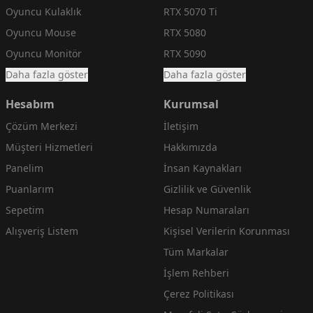
Oyuncu Kulaklık
RTX 5070 Ti
Oyuncu Mouse
RTX 5080
Oyuncu Monitör
RTX 5090
Daha fazla göster
Daha fazla göster
Hesabım
Kurumsal
Çözüm Merkezi
İletişim
Müşteri Hizmetleri
Hakkımızda
Panelim
İnsan Kaynakları
Puanlarım
Gizlilik ve Güvenlik
Sepetim
Hesap Numaraları
Alışveriş Listem
Kişisel Verilerin Korunması
Tüm Markalar
İşlem Rehberi
Çerez Politikası