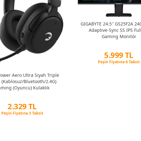
GIGABYTE 24.5″ GS25F2A 24
Adaptive-Sync SS IPS Ful
Gaming Monitör
5.999 TL
Peşin Fiyatına 6 Taksit
12 Ay x 706 TL taksitle
Peşin Fiyatına 6 Taksit
wer Aero Ultra Siyah Triple
(Kablosuz/Bluetooth/2.4G)
ming (Oyuncu) Kulaklık
2.329 TL
Peşin Fiyatına 3 Taksit
12 Ay x 274 TL taksitle
Peşin Fiyatına 3 Taksit