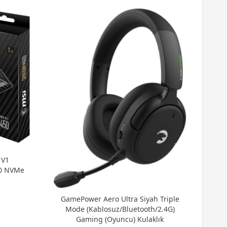
G
Ma
 V1
.0 NVMe
GamePower Aero Ultra Siyah Triple
Mode (Kablosuz/Bluetooth/2.4G)
Gaming (Oyuncu) Kulaklık