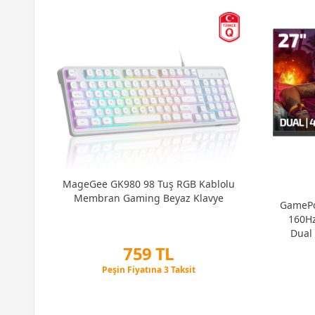
16TR
36
MageGee GK980 98 Tuş RGB Kablolu
Membran Gaming Beyaz Klavye
GamePo
160Hz
Dual
Pi
759 TL
Peşin Fiyatına 3 Taksit
12 Ay x 89 TL taksitle
Peşin Fiyatına 3 Taksit