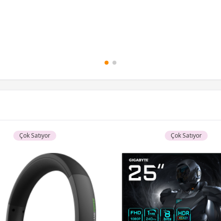
12 Ay x 821 TL taksitle
Peşin Fiyatına 3 Taksit
Çok Satıyor
Çok Satıyor