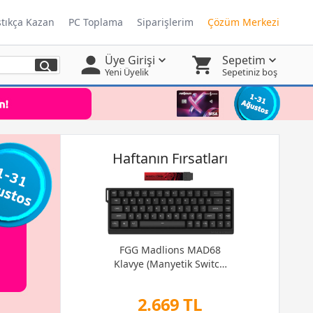
ştıkça Kazan
PC Toplama
Siparişlerim
Çözüm Merkezi
Üye Girişi
Sepetim
Yeni Üyelik
Sepetiniz boş
Haftanın Fırsatları
FGG Madlions MAD68
Klavye (Manyetik Switch
/ HE)
2.669 TL