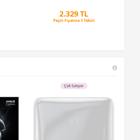
2.329 TL
Peşin Fiyatına 3 Taksit
12 Ay x 274 TL taksitle
Peşin Fiyatına 3 Taksit
Çok Satıyor