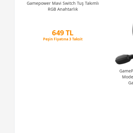
Gamepower Mavi Switch Tuş Takımlı
tch
RGB Anahtarlık
649 TL
Peşin Fiyatına 3 Taksit
12 Ay x 76 TL taksitle
Peşin Fiyatına 3 Taksit
GamePo
Mode 
Ga