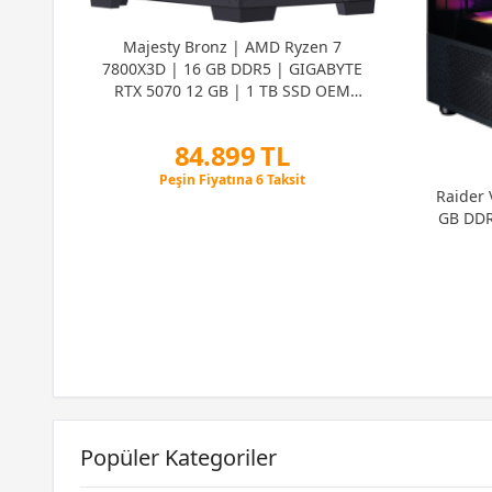
 | 1
Majesty Bronz | AMD Ryzen 7
7800X3D | 16 GB DDR5 | GIGABYTE
RTX 5070 12 GB | 1 TB SSD OEM
Paket
84.899 TL
Peşin Fiyatına 6 Taksit
Raider 
12 Ay x 9.987 TL taksitle
Peşin Fiyatına 6 Taksit
GB DDR
Popüler Kategoriler