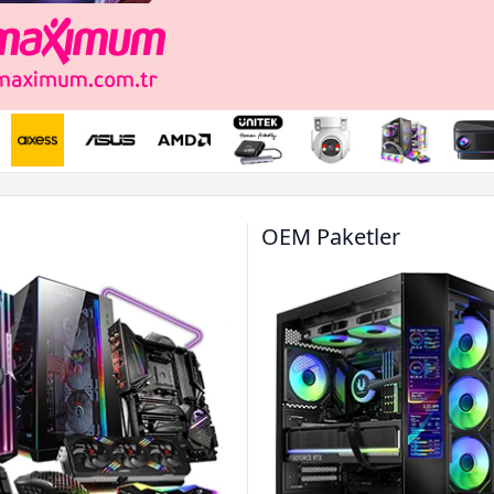
Raide
7500
ASUS 
1 T
Peşi
12 A
OEM Paketler
Peşi