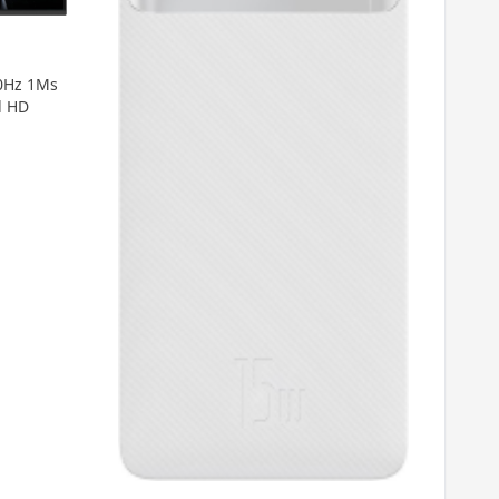
0Hz 1Ms
l HD
Rai
GB 