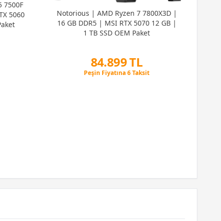
5 7500F
Cri
Notorious | AMD Ryzen 7 7800X3D |
TX 5060
5 5
16 GB DDR5 | MSI RTX 5070 12 GB |
aket
506
1 TB SSD OEM Paket
84.899 TL
Peşin Fiyatına 6 Taksit
12 Ay x 9.987 TL taksitle
Peşin Fiyatına 6 Taksit