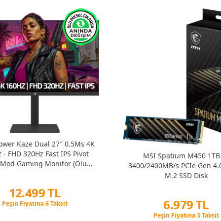
wer Kaze Dual 27″ 0.5Ms 4K
 - FHD 320Hz Fast IPS Pivot
MSI Spatium M450 1TB
 Mod Gaming Monitör (Ölü
3400/2400MB/s PCIe Gen 4
kselde Anında Değişim)
M.2 SSD Disk
12.499 TL
6.979 TL
Peşin Fiyatına 6 Taksit
12 Ay x 1.470 TL taksitle
Peşin Fiyatına 3 Taksit
Peşin Fiyatına 6 Taksit