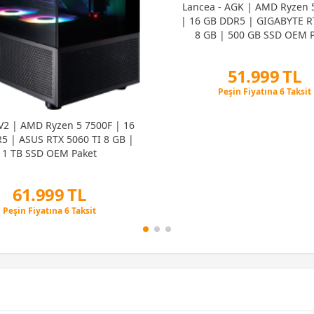
Lancea - AGK | AMD Ryzen 
| 16 GB DDR5 | GIGABYTE R
8 GB | 500 GB SSD OEM P
51.999 TL
Peşin Fiyatına 6 Taksit
12 Ay x 6.117 TL taksitle
Peşin Fiyatına 6 Taksit
V2 | AMD Ryzen 5 7500F | 16
5 | ASUS RTX 5060 TI 8 GB |
1 TB SSD OEM Paket
61.999 TL
Peşin Fiyatına 6 Taksit
12 Ay x 7.293 TL taksitle
Peşin Fiyatına 6 Taksit