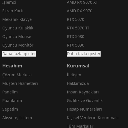
İşlemci
AMD RX 9070 XT
Ekran Kartı
AMD RX 9070
Mekanik Klavye
RTX 5070
Oyuncu Kulaklık
RTX 5070 Ti
Oyuncu Mouse
RTX 5080
Oyuncu Monitör
RTX 5090
Daha fazla göster
Daha fazla göster
Hesabım
Kurumsal
Çözüm Merkezi
İletişim
Müşteri Hizmetleri
Hakkımızda
Panelim
İnsan Kaynakları
Puanlarım
Gizlilik ve Güvenlik
Sepetim
Hesap Numaraları
Alışveriş Listem
Kişisel Verilerin Korunması
Tüm Markalar