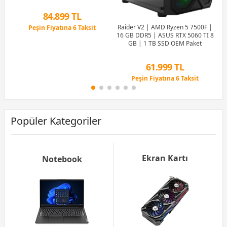
SSD OEM Paket
84.899 TL
Raider V2 | AMD Ryzen 5 7500F |
Peşin Fiyatına 6 Taksit
16 GB DDR5 | ASUS RTX 5060 TI 8
12 Ay x 9.987 TL taksitle
GB | 1 TB SSD OEM Paket
Peşin Fiyatına 6 Taksit
61.999 TL
Peşin Fiyatına 6 Taksit
12 Ay x 7.293 TL taksitle
Peşin Fiyatına 6 Taksit
Popüler Kategoriler
Ekran Kartı
Notebook