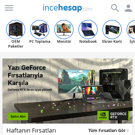
Incehesap
OEM
PC Toplama
Monitör
Notebook
Ekran Kartı
İş
Paketler
Haftanın Fırsatları
Tüm Fırsatları Gör