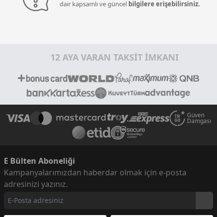
dair kapsamlı ve güncel
bilgilere erişebilirsiniz.
12 AYA VARAN TAKSİT İMKANI
Güven
Damgası
E Bülten Aboneliği
Kampanyalarımızdan haberdar olmak için e-posta
adresinizi yazınız.