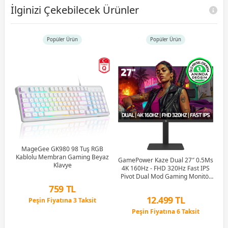
İlginizi Çekebilecek Ürünler
Popüler Ürün
Popüler Ürün
2-
MHz
k)
MageGee GK980 98 Tuş RGB
Kablolu Membran Gaming Beyaz
GamePower Kaze Dual 27″ 0.5Ms
Klavye
4K 160Hz - FHD 320Hz Fast IPS
Pivot Dual Mod Gaming Monitör
(Ölü Pikselde Anında Değişim)
759 TL
12.499 TL
Peşin Fiyatına 3 Taksit
12 Ay x 89 TL taksitle
Peşin Fiyatına 6 Taksit
Peşin Fiyatına 3 Taksit
12 Ay x 1.470 TL taksitle
Peşin Fiyatına 6 Taksit