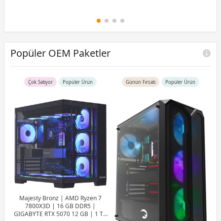
Popüler OEM Paketler
Çok Satıyor
Popüler Ürün
Günün Fırsatı
Popüler Ürün
 |
 8
75
Majesty Bronz | AMD Ryzen 7
RT
7800X3D | 16 GB DDR5 |
GIGABYTE RTX 5070 12 GB | 1 TB