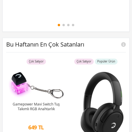
Bu Haftanın En Çok Satanları
Çok Satıyor
Çok Satıyor
Popüler Ürün
B)
Ram
Gamepower Mavi Switch Tuş
Takımlı RGB Anahtarlık
G
1M
649 TL