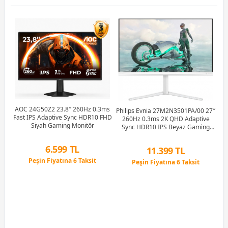
0
AOC 24G50Z2 23.8″ 260Hz 0.3ms
Philips Evnia 27M2N3501PA/00 27″
50
Fast IPS Adaptive Sync HDR10 FHD
260Hz 0.3ms 2K QHD Adaptive
S
Siyah Gaming Monitör
Sync HDR10 IPS Beyaz Gaming
Monitör
6.599 TL
11.399 TL
Peşin Fiyatına 6 Taksit
Peşin Fiyatına 6 Taksit
12 Ay x 776 TL taksitle
12 Ay x 1.341 TL taksitle
Peşin Fiyatına 6 Taksit
Peşin Fiyatına 6 Taksit
S