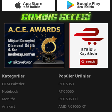
App Store
Google Play
'dan indirin
'den indirin
Kategoriler
Popüler Ürünler
OEM Paketler
RTX 5050
Notebook
RTX 5060
Monitör
RTX 5060 Ti
Anakart
AMD RX 9060 XT