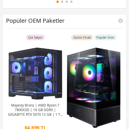
12 Ay x 7.293 TL taksitle
Peşin Fiyatına 6 Taksit
Popüler OEM Paketler
Çok Satıyor
Günün Fırsatı
Popüler Ürün
 |
 8
75
Majesty Bronz | AMD Ryzen 7
RT
7800X3D | 16 GB DDR5 |
GIGABYTE RTX 5070 12 GB | 1 TB
SSD OEM Paket
84.899 TL