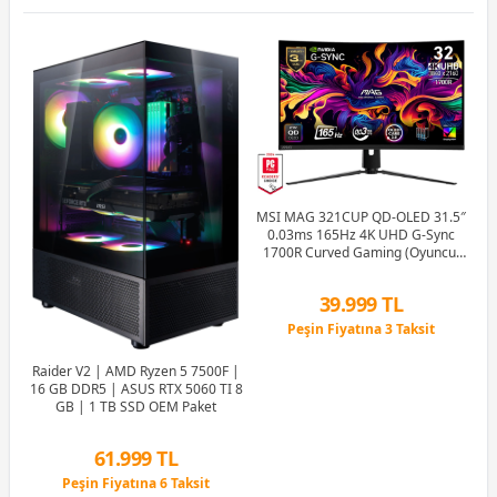
e
MSI MAG 321CUP QD-OLED 31.5″
0.03ms 165Hz 4K UHD G-Sync
Sp
1700R Curved Gaming (Oyuncu)
Monitör
39.999 TL
Peşin Fiyatına 3 Taksit
12 Ay x 4.705 TL taksitle
Peşin Fiyatına 3 Taksit
Raider V2 | AMD Ryzen 5 7500F |
16 GB DDR5 | ASUS RTX 5060 TI 8
GB | 1 TB SSD OEM Paket
61.999 TL
Peşin Fiyatına 6 Taksit