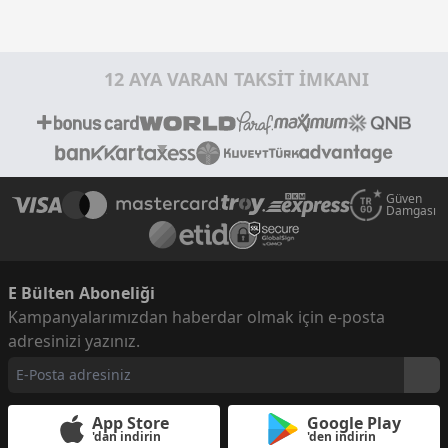
12 AYA VARAN TAKSİT İMKANI
Güven
Damgası
E Bülten Aboneliği
Kampanyalarımızdan haberdar olmak için e-posta
adresinizi yazınız.
App Store
Google Play
'dan indirin
'den indirin