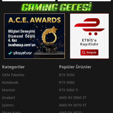
Kategoriler
Popüler Ürünler
OEM Paketler
RTX 5050
Notebook
RTX 5060
Monitör
RTX 5060 Ti
Anakart
AMD RX 9060 XT
İşlemci
AMD RX 9070 XT
Ekran Kartı
AMD RX 9070