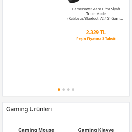
Peşin Fiyatına 3 Taksit
GamePower Aero Ultra Siyah
Triple Mode
(Kablosuz/Bluetooth/2.4G) Gaming
(Oyuncu) Kulaklık
2.329 TL
Peşin Fiyatına 3 Taksit
12 Ay x 274 TL taksitle
Peşin Fiyatına 3 Taksit
Gaming Ürünleri
Gaming Mouse
Gaming Klavye