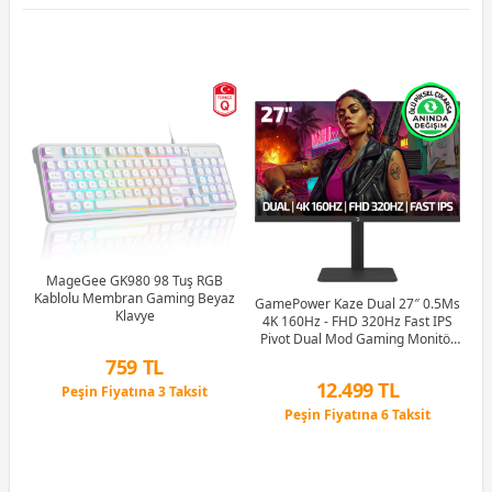
2-
MHz
k)
MageGee GK980 98 Tuş RGB
Kablolu Membran Gaming Beyaz
GamePower Kaze Dual 27″ 0.5Ms
Klavye
4K 160Hz - FHD 320Hz Fast IPS
Pivot Dual Mod Gaming Monitör
(Ölü Pikselde Anında Değişim)
759 TL
12.499 TL
Peşin Fiyatına 3 Taksit
12 Ay x 89 TL taksitle
Peşin Fiyatına 6 Taksit
Peşin Fiyatına 3 Taksit
12 Ay x 1.470 TL taksitle
Peşin Fiyatına 6 Taksit