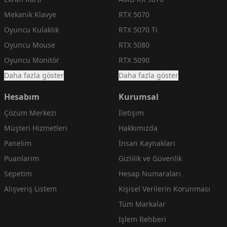
Mekanik Klavye
RTX 5070
Oyuncu Kulaklık
RTX 5070 Ti
Oyuncu Mouse
RTX 5080
Oyuncu Monitör
RTX 5090
Daha fazla göster
Daha fazla göster
Hesabım
Kurumsal
Çözüm Merkezi
İletişim
Müşteri Hizmetleri
Hakkımızda
Panelim
İnsan Kaynakları
Puanlarım
Gizlilik ve Güvenlik
Sepetim
Hesap Numaraları
Alışveriş Listem
Kişisel Verilerin Korunması
Tüm Markalar
İşlem Rehberi