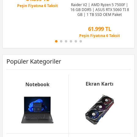
Raider V2 | AMD Ryzen 5 7500F |
Peşin Fiyatına 6 Taksit
16 GB DDR5 | ASUS RTX 5060 TI 8
12 Ay x 9.987 TL taksitle
GB | 1 TB SSD OEM Paket
Peşin Fiyatına 6 Taksit
61.999 TL
Peşin Fiyatına 6 Taksit
12 Ay x 7.293 TL taksitle
Peşin Fiyatına 6 Taksit
Popüler Kategoriler
Ekran Kartı
Notebook