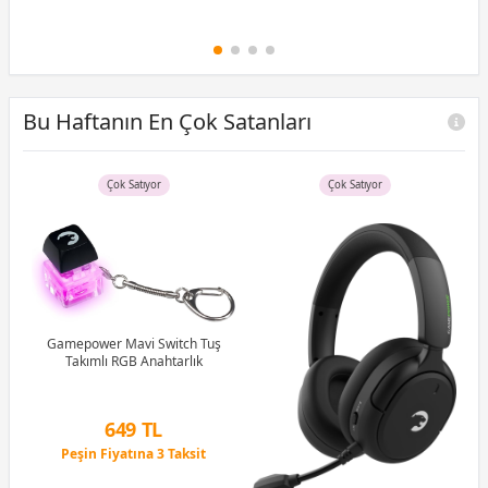
Bu Haftanın En Çok Satanları
Çok Satıyor
Çok Satıyor
uş
Gamepower Mavi Switch Tuş
tch
Takımlı RGB Anahtarlık
G
1M
649 TL
Peşin Fiyatına 3 Taksit
12 Ay x 76 TL taksitle