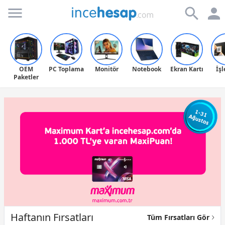
Incehesap
OEM
PC Toplama
Monitör
Notebook
Ekran Kartı
İş
Paketler
Haftanın Fırsatları
Tüm Fırsatları Gör