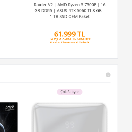
Raider V2 | AMD Ryzen 5 7500F | 16
GB DDR5 | ASUS RTX 5060 TI 8 GB |
1 TB SSD OEM Paket
61.999 TL
Peşin Fiyatına 6 Taksit
12 Ay x 7.293 TL taksitle
Peşin Fiyatına 6 Taksit
Çok Satıyor