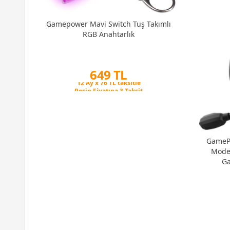
CL30
Gamepower Mavi Switch Tuş Takımlı
RGB Anahtarlık
649 TL
Peşin Fiyatına 3 Taksit
12 Ay x 76 TL taksitle
Peşin Fiyatına 3 Taksit
GamePo
Mode 
Ga