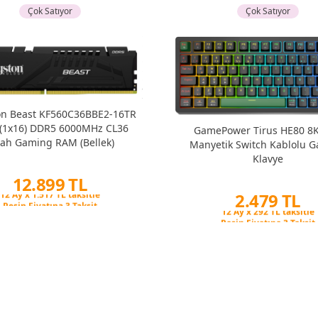
Çok Satıyor
Çok Satıyor
on Beast KF560C36BBE2-16TR
(1x16) DDR5 6000MHz CL36
GamePower Tirus HE80 8
yah Gaming RAM (Bellek)
Manyetik Switch Kablolu 
Klavye
12.899 TL
2.479 TL
Peşin Fiyatına 3 Taksit
12 Ay x 1.517 TL taksitle
Peşin Fiyatına 3 Taksit
Peşin Fiyatına 3 Taksit
12 Ay x 292 TL taksitle
Peşin Fiyatına 3 Taksit