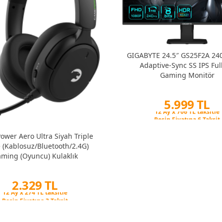
GIGABYTE 24.5″ GS25F2A 24
Adaptive-Sync SS IPS Ful
Gaming Monitör
5.999 TL
Peşin Fiyatına 6 Taksit
12 Ay x 706 TL taksitle
Peşin Fiyatına 6 Taksit
wer Aero Ultra Siyah Triple
(Kablosuz/Bluetooth/2.4G)
ming (Oyuncu) Kulaklık
2.329 TL
Peşin Fiyatına 3 Taksit
12 Ay x 274 TL taksitle
Peşin Fiyatına 3 Taksit