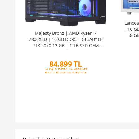
Lancea
| 16 G
Majesty Bronz | AMD Ryzen 7
8 G
7800X3D | 16 GB DDR5 | GIGABYTE
RTX 5070 12 GB | 1 TB SSD OEM
Paket
84.899 TL
| 16
Peşin Fiyatına 6 Taksit
8 GB
12 Ay x 9.987 TL taksitle
Peşin Fiyatına 6 Taksit