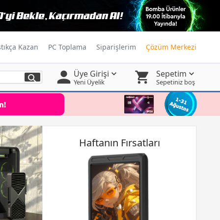
ştıkça Kazan
PC Toplama
Siparişlerim
Çözüm Merkezi
Üye Girişi
Sepetim
Yeni Üyelik
Sepetiniz boş
Haftanın Fırsatları