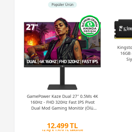
Popüler Ürün
Kingst
16GB 
Si
Hz
GamePower Kaze Dual 27″ 0.5Ms 4K
ker
160Hz - FHD 320Hz Fast IPS Pivot
e
Dual Mod Gaming Monitör (Ölü
Pikselde Anında Değişim)
12.499 TL
Peşin Fiyatına 6 Taksit