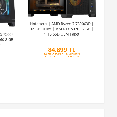
Cri
Notorious | AMD Ryzen 7 7800X3D |
5 5
16 GB DDR5 | MSI RTX 5070 12 GB |
506
1 TB SSD OEM Paket
5 7500F
60 8 GB
t
84.899 TL
Peşin Fiyatına 6 Taksit
12 Ay x 9.987 TL taksitle
Peşin Fiyatına 6 Taksit