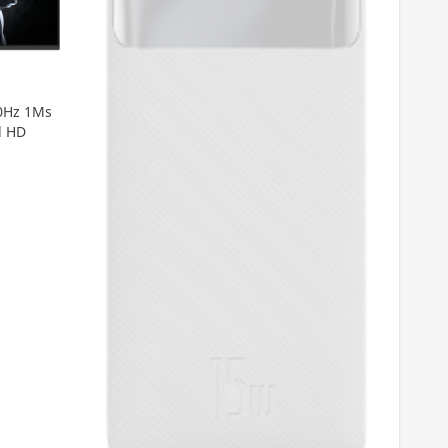
0Hz 1Ms
l HD
Rai
GB 