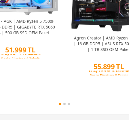
 - AGK | AMD Ryzen 5 7500F
B DDR5 | GIGABYTE RTX 5060
B | 500 GB SSD OEM Paket
Agron Creator | AMD Ryzen 
| 16 GB DDR5 | ASUS RTX 50
51.999 TL
| 1 TB SSD OEM Pake
Peşin Fiyatına 6 Taksit
12 Ay x 6.117 TL taksitle
55.899 TL
Peşin Fiyatına 6 Taksit
Peşin Fiyatına 6 Taksit
12 Ay x 6.576 TL taksitle
Peşin Fiyatına 6 Taksit