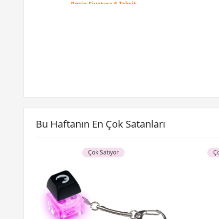
12 Ay x 1.470 TL taksitle
Peşin Fiyatına 6 Taksit
Bu Haftanın En Çok Satanları
Çok Satıyor
Ço
0C30