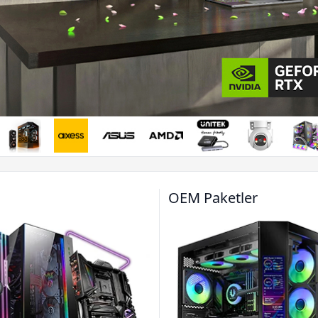
ASUS 
SL400
(O
Peşi
12 A
Peşi
OEM Paketler