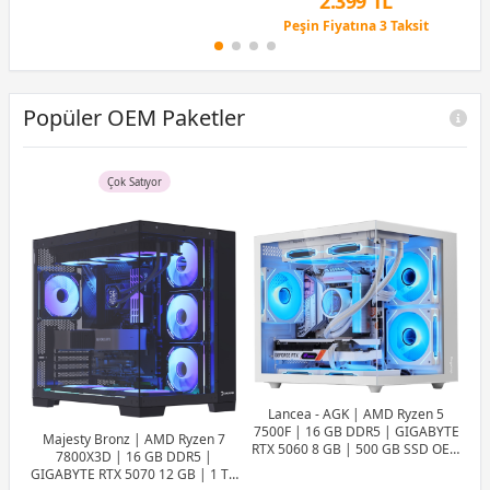
2.399 TL
Peşin Fiyatına 3 Taksit
12 Ay x 282 TL taksitle
Peşin Fiyatına 3 Taksit
Popüler OEM Paketler
Çok Satıyor
Lancea - AGK | AMD Ryzen 5
7500F | 16 GB DDR5 | GIGABYTE
Majesty Bronz | AMD Ryzen 7
RTX 5060 8 GB | 500 GB SSD OEM
7800X3D | 16 GB DDR5 |
Paket
GIGABYTE RTX 5070 12 GB | 1 TB
7