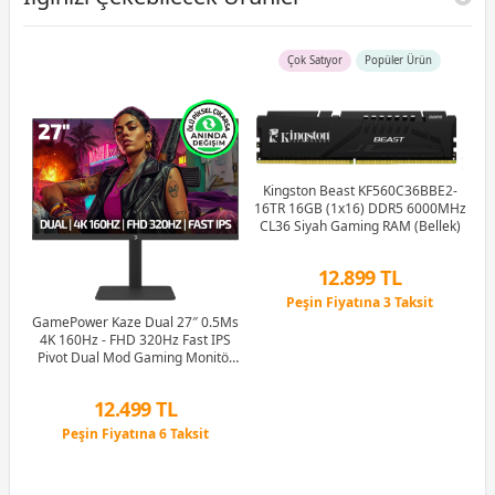
Çok Satıyor
Popüler Ürün
Kingston Beast KF560C36BBE2-
16TR 16GB (1x16) DDR5 6000MHz
G
CL36 Siyah Gaming RAM (Bellek)
M
12.899 TL
Peşin Fiyatına 3 Taksit
Hz
12 Ay x 1.517 TL taksitle
GamePower Kaze Dual 27″ 0.5Ms
ker
Peşin Fiyatına 3 Taksit
4K 160Hz - FHD 320Hz Fast IPS
e
Pivot Dual Mod Gaming Monitör
(Ölü Pikselde Anında Değişim)
12.499 TL
Peşin Fiyatına 6 Taksit
12 Ay x 1.470 TL taksitle
Peşin Fiyatına 6 Taksit