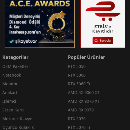
Kategoriler
Popüler Ürünler
OEM Paketler
RTX 5050
Notebook
RTX 5060
Monitör
RTX 5060 Ti
Anakart
AMD RX 9060 XT
İşlemci
AMD RX 9070 XT
Ekran Kartı
AMD RX 9070
Mekanik Klavye
RTX 5070
Oyuncu Kulaklık
RTX 5070 Ti