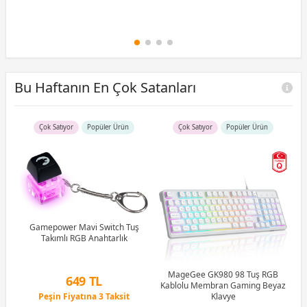
Bu Haftanın En Çok Satanları
Çok Satıyor
Popüler Ürün
Çok Satıyor
Popüler Ürün
R5
u)
)
Gamepower Mavi Switch Tuş
Takımlı RGB Anahtarlık
Li
MageGee GK980 98 Tuş RGB
649 TL
Kablolu Membran Gaming Beyaz
Peşin Fiyatına 3 Taksit
Klavye