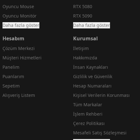
Oyuncu Mouse
RTX 5080
Oyuncu Monitör
RTX 5090
Daha fazla göster
Daha fazla göster
Hesabım
Kurumsal
Çözüm Merkezi
İletişim
Müşteri Hizmetleri
Hakkımızda
Panelim
İnsan Kaynakları
Puanlarım
Gizlilik ve Güvenlik
Sepetim
Hesap Numaraları
Alışveriş Listem
Kişisel Verilerin Korunması
Tüm Markalar
İşlem Rehberi
Çerez Politikası
Mesafeli Satış Sözleşmesi