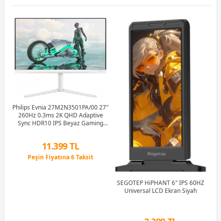
Philips Evnia 27M2N3501PA/00 27″
260Hz 0.3ms 2K QHD Adaptive
Sync HDR10 IPS Beyaz Gaming
Monitör
11.399 TL
Peşin Fiyatına 6 Taksit
12 Ay x 1.341 TL taksitle
Ra
Peşin Fiyatına 6 Taksit
16
SEGOTEP HiPHANT 6″ IPS 60HZ
Universal LCD Ekran Siyah