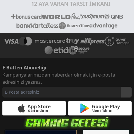
12 AYA VARAN TAKSİT İMKANI
Güven
Damgası
E Bülten Aboneliği
Kampanyalarımızdan haberdar olmak için e-posta
adresinizi yazınız.
App Store
Google Play
'dan indirin
'den indirin