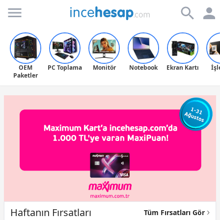
Incehesap
OEM
PC Toplama
Monitör
Notebook
Ekran Kartı
İş
Paketler
Haftanın Fırsatları
Tüm Fırsatları Gör