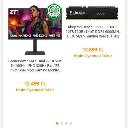
Kingston Beast KF560C36BBE2-
16TR 16GB (1x16) DDR5 6000MHz
G
CL36 Siyah Gaming RAM (Bellek)
M
12.899 TL
Peşin Fiyatına 3 Taksit
Hz
12 Ay x 1.517 TL taksitle
GamePower Kaze Dual 27″ 0.5Ms
ker
Peşin Fiyatına 3 Taksit
4K 160Hz - FHD 320Hz Fast IPS
e
Pivot Dual Mod Gaming Monitör
(Ölü Pikselde Anında Değişim)
12.499 TL
Peşin Fiyatına 6 Taksit
12 Ay x 1.470 TL taksitle
Peşin Fiyatına 6 Taksit