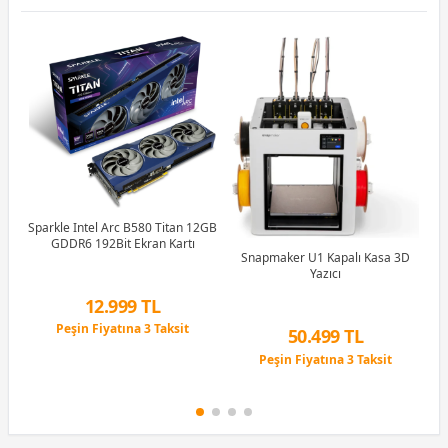
GB
Sparkle Intel Arc B580 Titan 12GB
1
GDDR6 192Bit Ekran Kartı
Snapmaker U1 Kapalı Kasa 3D
Yazıcı
12.999 TL
Peşin Fiyatına 3 Taksit
50.499 TL
12 Ay x 1.529 TL taksitle
Peşin Fiyatına 3 Taksit
Peşin Fiyatına 3 Taksit
9 Ay x 7.011 TL taksitle
Peşin Fiyatına 3 Taksit