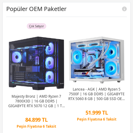
Popüler OEM Paketler
Çok Satıyor
Lancea - AGK | AMD Ryzen 5
7500F | 16 GB DDR5 | GIGABYTE
Majesty Bronz | AMD Ryzen 7
RTX 5060 8 GB | 500 GB SSD OEM
7800X3D | 16 GB DDR5 |
Paket
GIGABYTE RTX 5070 12 GB | 1 TB
7
SSD OEM Paket
50
51.999 TL
84.899 TL
D |
Peşin Fiyatına 6 Taksit
X
12 Ay x 6.117 TL taksitle
Peşin Fiyatına 6 Taksit
ket
Peşin Fiyatına 6 Taksit
12 Ay x 9.987 TL taksitle