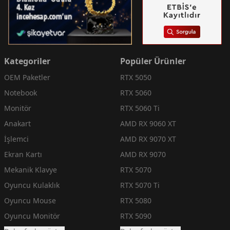
Kategoriler
Popüler Ürünler
OEM Paketler
RTX 5050
Notebook
RTX 5060
Monitör
RTX 5060 Ti
Anakart
AMD RX 9060 XT
İşlemci
AMD RX 9070 XT
Ekran Kartı
AMD RX 9070
Mekanik Klavye
RTX 5070
Oyuncu Kulaklık
RTX 5070 Ti
Oyuncu Mouse
RTX 5080
Oyuncu Monitör
RTX 5090