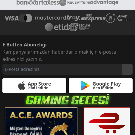
Güven
Damgası
E Bülten Aboneliği
Kampanyalarımızdan haberdar olmak için e-posta
adresinizi yazınız.
App Store
Google Play
'dan indirin
'den indirin