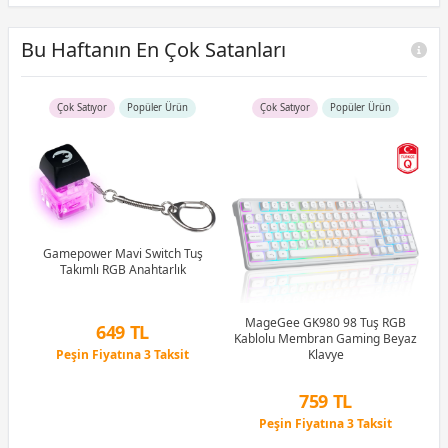
Bu Haftanın En Çok Satanları
Çok Satıyor
Popüler Ürün
Çok Satıyor
Popüler Ürün
R5
u)
)
Gamepower Mavi Switch Tuş
Takımlı RGB Anahtarlık
Li
MageGee GK980 98 Tuş RGB
649 TL
Kablolu Membran Gaming Beyaz
Peşin Fiyatına 3 Taksit
Klavye
12 Ay x 76 TL taksitle
Peşin Fiyatına 3 Taksit
759 TL
Peşin Fiyatına 3 Taksit
12 Ay x 89 TL taksitle