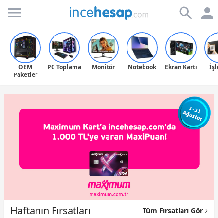
Incehesap
OEM
PC Toplama
Monitör
Notebook
Ekran Kartı
İş
Paketler
Haftanın Fırsatları
Tüm Fırsatları Gör