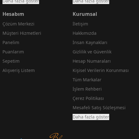
Daha fazla göster
Daha fazla göster
Hesabım
Kurumsal
Çözüm Merkezi
İletişim
Müşteri Hizmetleri
Hakkımızda
Panelim
İnsan Kaynakları
Puanlarım
Gizlilik ve Güvenlik
Sepetim
Hesap Numaraları
Alışveriş Listem
Kişisel Verilerin Korunması
Tüm Markalar
İşlem Rehberi
Çerez Politikası
Mesafeli Satış Sözleşmesi
Daha fazla göster