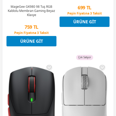
MageGee GK980 98 Tuş RGB
699 TL
Kablolu Membran Gaming Beyaz
Peşin Fiyatına 3 Taksit
Klavye
12 Ay x 82 TL taksitle
ÜRÜNE GIT
Peşin Fiyatına 3 Taksit
759 TL
Peşin Fiyatına 3 Taksit
12 Ay x 89 TL taksitle
ÜRÜNE GIT
Peşin Fiyatına 3 Taksit
Çok Satıyor