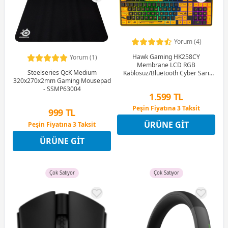
Yorum (4)
Hawk Gaming HK258CY
Yorum (1)
Membrane LCD RGB
Steelseries QcK Medium
Kablosuz/Bluetooth Cyber Sarı
320x270x2mm Gaming Mousepad
Siyah Full Türkçe Gaming Klavye
- SSMP63004
1.599 TL
Peşin Fiyatına 3 Taksit
999 TL
12 Ay x 188 TL taksitle
ÜRÜNE GIT
Peşin Fiyatına 3 Taksit
Peşin Fiyatına 3 Taksit
12 Ay x 118 TL taksitle
ÜRÜNE GIT
Peşin Fiyatına 3 Taksit
Çok Satıyor
Çok Satıyor