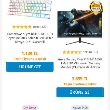
Yorum (20)
GamePower Lyra RGB 60M 62Tuş
Beyaz Mekanik Kablolu Red Switch
Klavye - 3 Yıl Garantili
Yorum (21)
1.139 TL
Peşin Fiyatına 3 Taksit
James Donkey Rion R10 24″ 165Hz
12 Ay x 134 TL taksitle
1Ms FHD VA Curved Gaming
ÜRÜNE GIT
Peşin Fiyatına 3 Taksit
Monitör (Ölü Pikselde Anında
Değişim)
3.699 TL
Peşin Fiyatına 6 Taksit
12 Ay x 435 TL taksitle
ÜRÜNE GIT
Peşin Fiyatına 6 Taksit
Çok Satıyor
Hediyeli Ürün