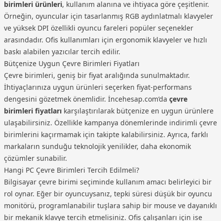
birimleri ürünleri
, kullanım alanına ve ihtiyaca göre çeşitlenir.
Örneğin, oyuncular için tasarlanmış RGB aydınlatmalı klavyeler
ve yüksek DPI özellikli oyuncu fareleri popüler seçenekler
arasındadır. Ofis kullanımları için ergonomik klavyeler ve hızlı
baskı alabilen yazıcılar tercih edilir.
Bütçenize Uygun Çevre Birimleri Fiyatları
Çevre birimleri, geniş bir fiyat aralığında sunulmaktadır.
İhtiyaçlarınıza uygun ürünleri seçerken fiyat-performans
dengesini gözetmek önemlidir. İncehesap.com’da
çevre
birimleri fiyatları
karşılaştırılarak bütçenize en uygun ürünlere
ulaşabilirsiniz. Özellikle kampanya dönemlerinde indirimli çevre
birimlerini kaçırmamak için takipte kalabilirsiniz. Ayrıca, farklı
markaların sunduğu teknolojik yenilikler, daha ekonomik
çözümler sunabilir.
Hangi PC Çevre Birimleri Tercih Edilmeli?
Bilgisayar çevre birimi seçiminde kullanım amacı belirleyici bir
rol oynar. Eğer bir oyuncuysanız, tepki süresi düşük bir oyuncu
monitörü, programlanabilir tuşlara sahip bir mouse ve dayanıklı
bir mekanik klavye tercih etmelisiniz. Ofis çalışanları için ise