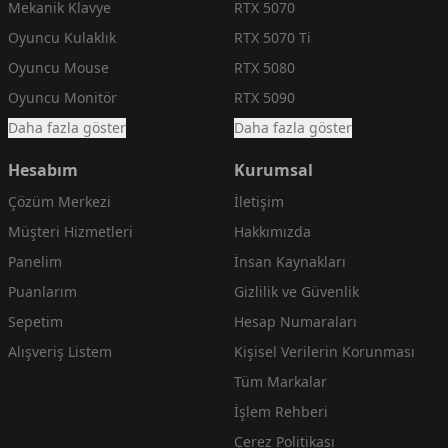
Mekanik Klavye
RTX 5070
Oyuncu Kulaklık
RTX 5070 Ti
Oyuncu Mouse
RTX 5080
Oyuncu Monitör
RTX 5090
Daha fazla göster
Daha fazla göster
Hesabım
Kurumsal
Çözüm Merkezi
İletişim
Müşteri Hizmetleri
Hakkımızda
Panelim
İnsan Kaynakları
Puanlarım
Gizlilik ve Güvenlik
Sepetim
Hesap Numaraları
Alışveriş Listem
Kişisel Verilerin Korunması
Tüm Markalar
İşlem Rehberi
Çerez Politikası