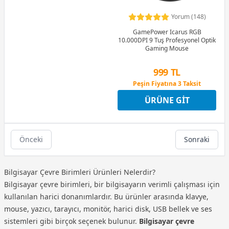
Yorum (148)
GamePower Icarus RGB
10.000DPI 9 Tuş Profesyonel Optik
Gaming Mouse
999 TL
Peşin Fiyatına 3 Taksit
12 Ay x 118 TL taksitle
ÜRÜNE GIT
Peşin Fiyatına 3 Taksit
Önceki
Sonraki
Bilgisayar Çevre Birimleri Ürünleri Nelerdir?
Bilgisayar çevre birimleri, bir bilgisayarın verimli çalışması için
kullanılan harici donanımlardır. Bu ürünler arasında klavye,
mouse, yazıcı, tarayıcı, monitör, harici disk, USB bellek ve ses
sistemleri gibi birçok seçenek bulunur.
Bilgisayar çevre