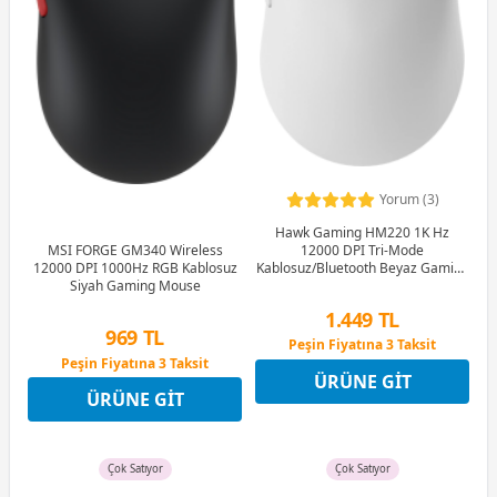
Yorum (3)
Hawk Gaming HM220 1K Hz
12000 DPI Tri-Mode
MSI FORGE GM340 Wireless
Kablosuz/Bluetooth Beyaz Gaming
12000 DPI 1000Hz RGB Kablosuz
Mouse
Siyah Gaming Mouse
1.449 TL
969 TL
Peşin Fiyatına 3 Taksit
Peşin Fiyatına 3 Taksit
12 Ay x 170 TL taksitle
ÜRÜNE GIT
12 Ay x 114 TL taksitle
Peşin Fiyatına 3 Taksit
ÜRÜNE GIT
Peşin Fiyatına 3 Taksit
Çok Satıyor
Çok Satıyor