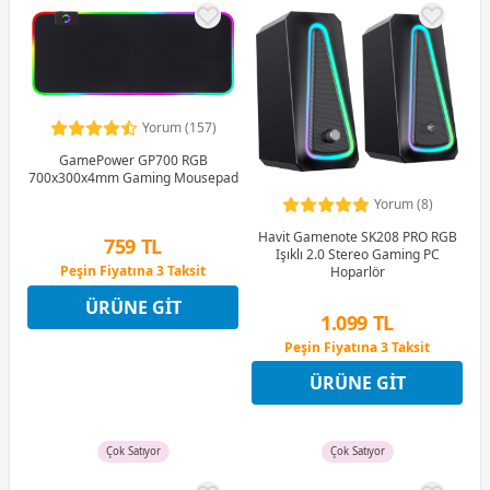
Yorum (157)
GamePower GP700 RGB
700x300x4mm Gaming Mousepad
Yorum (8)
Havit Gamenote SK208 PRO RGB
759 TL
Işıklı 2.0 Stereo Gaming PC
Peşin Fiyatına 3 Taksit
Hoparlör
12 Ay x 89 TL taksitle
ÜRÜNE GIT
Peşin Fiyatına 3 Taksit
1.099 TL
Peşin Fiyatına 3 Taksit
4 Ay x 305 TL taksitle
ÜRÜNE GIT
Peşin Fiyatına 3 Taksit
Çok Satıyor
Çok Satıyor