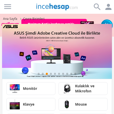
Incehesap
Ana Sayfa
Çevre Birimleri
Kulaklık ve
Monitör
Mikrofon
Klavye
Mouse