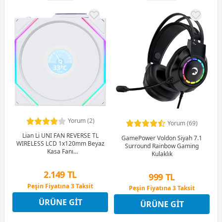
Yorum (2)
Yorum (69)
Lian Li UNI FAN REVERSE TL
GamePower Voldon Siyah 7.1
WIRELESS LCD 1x120mm Beyaz
Surround Rainbow Gaming
Kasa Fanı
Kulaklık
(G99.12RTLLCD1W1W.00)
2.149 TL
999 TL
Peşin Fiyatına 3 Taksit
Peşin Fiyatına 3 Taksit
12 Ay x 253 TL taksitle
12 Ay x 118 TL taksitle
ÜRÜNE GIT
Peşin Fiyatına 3 Taksit
ÜRÜNE GIT
Peşin Fiyatına 3 Taksit