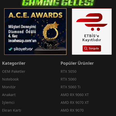
Kategoriler
Popüler Ürünler
OEM Paketler
RTX 5050
Notebook
RTX 5060
Monitör
RTX 5060 Ti
Anakart
AMD RX 9060 XT
İşlemci
AMD RX 9070 XT
Ekran Kartı
AMD RX 9070