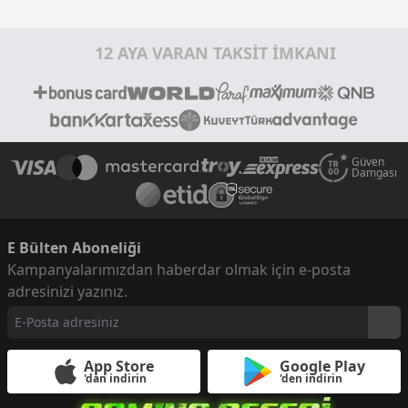
12 AYA VARAN TAKSİT İMKANI
Güven
Damgası
E Bülten Aboneliği
Kampanyalarımızdan haberdar olmak için e-posta
adresinizi yazınız.
App Store
Google Play
'dan indirin
'den indirin