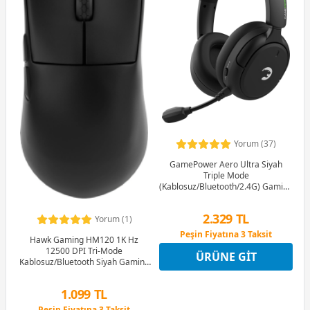
Yorum (37)
GamePower Aero Ultra Siyah
Triple Mode
(Kablosuz/Bluetooth/2.4G) Gaming
(Oyuncu) Kulaklık
2.329 TL
Yorum (1)
Peşin Fiyatına 3 Taksit
Hawk Gaming HM120 1K Hz
12 Ay x 274 TL taksitle
12500 DPI Tri-Mode
ÜRÜNE GIT
Peşin Fiyatına 3 Taksit
Kablosuz/Bluetooth Siyah Gaming
Mouse
1.099 TL
Peşin Fiyatına 3 Taksit