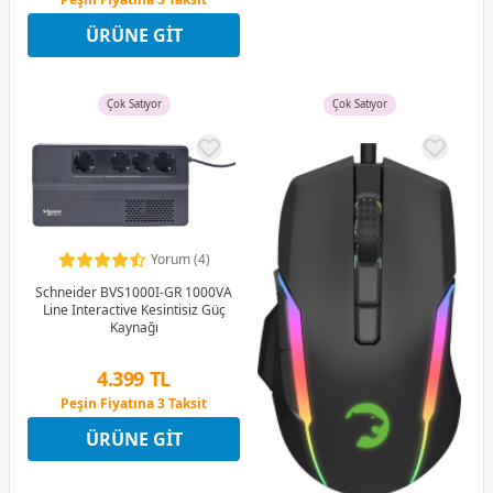
12 Ay x 129 TL taksitle
ÜRÜNE GIT
Peşin Fiyatına 3 Taksit
Çok Satıyor
Çok Satıyor
Yorum (4)
Schneider BVS1000I-GR 1000VA
Line Interactive Kesintisiz Güç
Kaynağı
4.399 TL
Peşin Fiyatına 3 Taksit
12 Ay x 517 TL taksitle
ÜRÜNE GIT
Peşin Fiyatına 3 Taksit