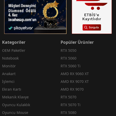
Kategoriler
Popüler Ürünler
OEM Paketler
RTX 5050
Notebook
RTX 5060
Monitör
RTX 5060 Ti
Anakart
AMD RX 9060 XT
İşlemci
AMD RX 9070 XT
Ekran Kartı
AMD RX 9070
Mekanik Klavye
RTX 5070
Oyuncu Kulaklık
RTX 5070 Ti
Oyuncu Mouse
RTX 5080