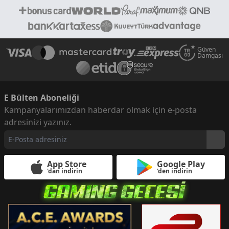
Güven
Damgası
E Bülten Aboneliği
Kampanyalarımızdan haberdar olmak için e-posta
adresinizi yazınız.
App Store
Google Play
'dan indirin
'den indirin