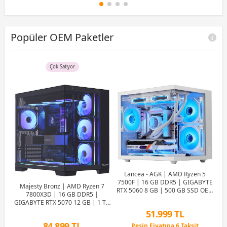
12 Ay x 7.293 TL taksitle
Peşin Fiyatına 6 Taksit
Popüler OEM Paketler
Çok Satıyor
Lancea - AGK | AMD Ryzen 5
7500F | 16 GB DDR5 | GIGABYTE
Majesty Bronz | AMD Ryzen 7
RTX 5060 8 GB | 500 GB SSD OEM
7800X3D | 16 GB DDR5 |
Paket
GIGABYTE RTX 5070 12 GB | 1 TB
7
SSD OEM Paket
50
51.999 TL
84.899 TL
D |
Peşin Fiyatına 6 Taksit