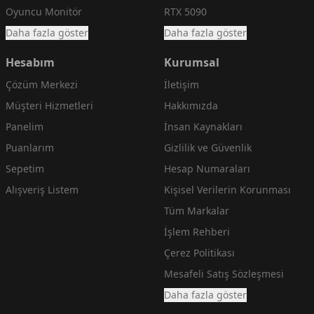
Oyuncu Monitör
RTX 5090
Daha fazla göster
Daha fazla göster
Hesabım
Kurumsal
Çözüm Merkezi
İletişim
Müşteri Hizmetleri
Hakkımızda
Panelim
İnsan Kaynakları
Puanlarım
Gizlilik ve Güvenlik
Sepetim
Hesap Numaraları
Alışveriş Listem
Kişisel Verilerin Korunması
Tüm Markalar
İşlem Rehberi
Çerez Politikası
Mesafeli Satış Sözleşmesi
Daha fazla göster