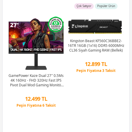
Çok Satıyor
Popüler Ürün
Kingston Beast KF560C36BBE2-
16TR 16GB (1x16) DDR5 6000MHz
G
CL36 Siyah Gaming RAM (Bellek)
M
12.899 TL
Peşin Fiyatına 3 Taksit
Hz
12 Ay x 1.517 TL taksitle
GamePower Kaze Dual 27″ 0.5Ms
ker
Peşin Fiyatına 3 Taksit
4K 160Hz - FHD 320Hz Fast IPS
e
Pivot Dual Mod Gaming Monitör
(Ölü Pikselde Anında Değişim)
12.499 TL
Peşin Fiyatına 6 Taksit
12 Ay x 1.470 TL taksitle
Peşin Fiyatına 6 Taksit