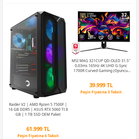
e
MSI MAG 321CUP QD-OLED 31.5″
0.03ms 165Hz 4K UHD G-Sync
Sp
1700R Curved Gaming (Oyuncu)
Monitör
39.999 TL
Peşin Fiyatına 3 Taksit
12 Ay x 4.705 TL taksitle
Peşin Fiyatına 3 Taksit
Raider V2 | AMD Ryzen 5 7500F |
16 GB DDR5 | ASUS RTX 5060 TI 8
GB | 1 TB SSD OEM Paket
61.999 TL
Peşin Fiyatına 6 Taksit