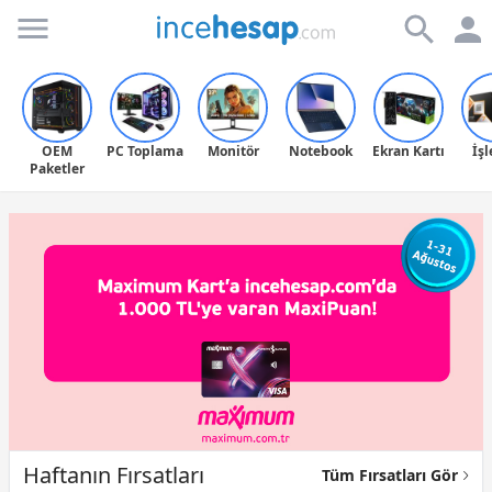
Incehesap
OEM
PC Toplama
Monitör
Notebook
Ekran Kartı
İş
Paketler
Haftanın Fırsatları
Tüm Fırsatları Gör