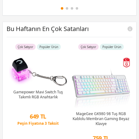
Bu Haftanın En Çok Satanları
Çok Satıyor
Popüler Ürün
Çok Satıyor
Popüler Ürün
R5
u)
)
Gamepower Mavi Switch Tuş
Takımlı RGB Anahtarlık
Li
MageGee GK980 98 Tuş RGB
649 TL
Kablolu Membran Gaming Beyaz
Peşin Fiyatına 3 Taksit
Klavye
12 Ay x 76 TL taksitle
Peşin Fiyatına 3 Taksit
759 TL